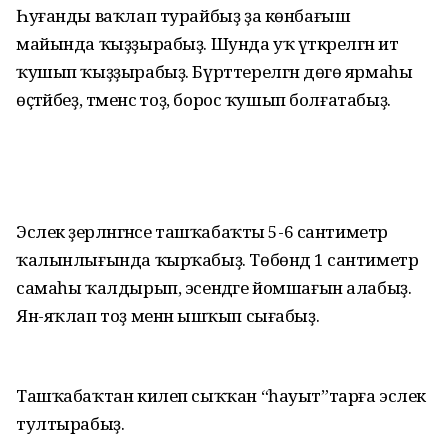
Һуғанды ваҡлап турайбыҙ ҙа көнбағыш
майында ҡыҙҙырабыҙ. Шунда уҡ үткәрелгән ит
ҡушып ҡыҙҙырабыҙ. Бүрттерелгән дөгө ярмаһы
өҫтәйбеҙ, тәменсә тоҙ, борос ҡушып болғатабыҙ.
Эслек әҙерләнгәнсе ташҡабаҡты 5-6 сантиметр
ҡалынлығында ҡырҡабыҙ. Төбөндә 1 сантиметр
самаһы ҡалдырып, эсендәге йомшағын алабыҙ.
Ян-яҡлап тоҙ менән ышҡып сығабыҙ.
Ташҡабаҡтан килеп сыҡҡан “һауыт”тарға эслек
тултырабыҙ.