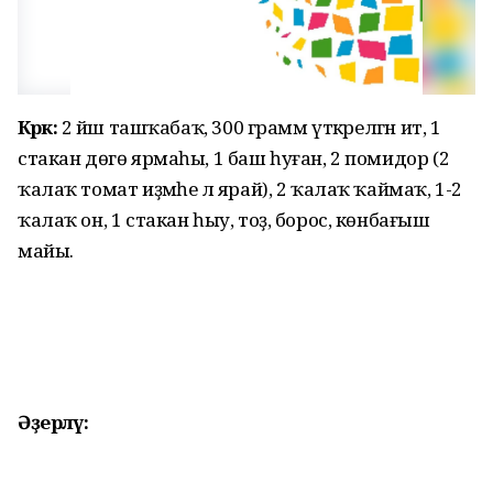
Кәрәк:
2 йәш ташҡабаҡ, 300 грамм үткәрелгән ит, 1
стакан дөгө ярмаһы, 1 баш һуған, 2 помидор (2
ҡалаҡ томат иҙмәһе лә ярай), 2 ҡалаҡ ҡаймаҡ, 1-2
ҡалаҡ он, 1 стакан һыу, тоҙ, борос, көнбағыш
майы.
Әҙерләү: