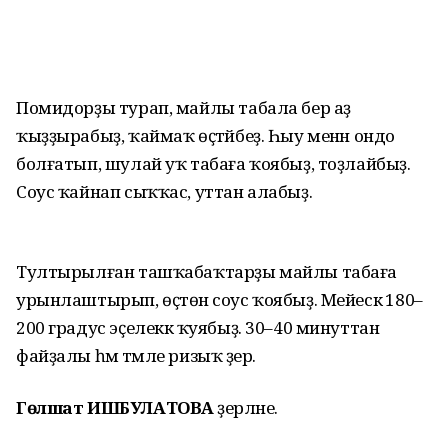
Помидорҙы турап, майлы табала бер аҙ
ҡыҙҙырабыҙ, ҡаймаҡ өҫтәйбеҙ. Һыу менән ондо
болғатып, шулай уҡ табаға ҡоябыҙ, тоҙлайбыҙ.
Соус ҡайнап сыҡҡас, уттан алабыҙ.
Тултырылған ташҡабаҡтарҙы майлы табаға
урынлаштырып, өҫтөнә соус ҡоябыҙ. Мейескә 180–
200 градус эҫелеккә ҡуябыҙ. 30–40 минуттан
файҙалы һәм тәмле ризыҡ әҙер.
Гөлшат ИШБУЛАТОВА
әҙерләне.