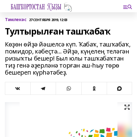
Тәмлекәс
27 СЕНТЯБРЯ 2019, 12:03
Тултырылған ташҡабаҡ
Көҙөн өйҙә йәшелсә күп. Ҡабаҡ, ташҡабаҡ,
помидор, кәбеҫтә… Әйҙә, күңелең теләгән
ризыҡты бешер! Был юлы ташҡабаҡтан
тиҙ генә әҙерләнә торған аш-һыу төрө
бешереп күрһәтәбеҙ.