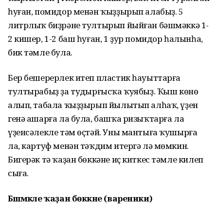
һуған, помидор менән ҡыҙҙырып алабыҙ. 5
литрлыҡ биҙрәне тултырып йыйған бәшмәккә 1-
2 кишер, 1-2 баш һуған, 1 ҙур помидор һалынһа,
бик тәмле була.
Бер бешерерлек итеп пластик һауыттарға
тултырабыҙ ҙа туңдырғысҡа ҡуябыҙ. Ҡыш көнө
алып, табала ҡыҙҙырып йылытып алһаҡ, үҙен
генә ашарға ла була, башҡа ризыҡтарға ла
үҙенсәлекле тәм өҫтәй. Уны мантыға ҡушырға
ла, картуф менән тәҡдим итергә лә мөмкин.
Бигерәк тә ҡаҙан бөккәне иҫ киткес тәмле килеп
сыға.
Бәшмәкле ҡаҙан бөккәне (вареники)