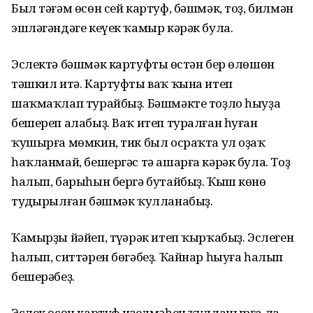
Был тәғәм өсөн сей картуф, бәшмәк, тоҙ, билмән
эшләгәндәге кеүек ҡамыр кәрәк була.
Эслектә бәшмәк картуфтың өстән бер өлөшөн
тәшкил итә. Картуфты ваҡ ҡына итеп
шаҡмаҡлап турайбыҙ. Бәш­мәкте тоҙло һыуҙа
бешереп алабыҙ. Ваҡ итеп туралған һуған
ҡушырға мөмкин, тик был осраҡта ул оҙаҡ
һаҡланмай, бешергәс тә ашарға кәрәк була. Тоҙ
һалып, барыһын бергә бутайбыҙ. Ҡыш көнө
туңдырылған бәшмәк ҡулланабыҙ.
Ҡамырҙы йәйеп, түңәрәк итеп ҡырҡабыҙ. Эслеген
һалып, ситтәрен бөгәбеҙ. Ҡайнар һыуға һалып
бешерәбеҙ.
Эслек өсөн картуф иҙелмәһен ҡулланырға ла