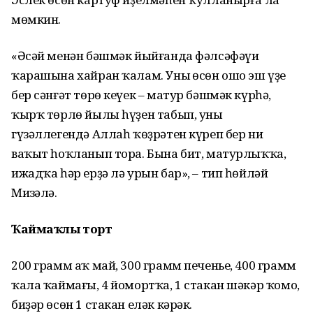
мөмкин.
«Әсәй менән бәшмәк йыйғанда фәлсәфәүи
ҡарашына хайран ҡалам. Уның өсөн ошо эш үҙе
бер сәнғәт төрө кеүек – матур бәшмәк күрһә,
ҡырҡ төрлө йылы һүҙен табып, уның
гүзәллегендә Аллаһ ҡөҙрәтен күреп бер ни
ваҡыт һоҡланып тора. Бына бит, матурлыҡҡа,
ижадҡа һәр ерҙә лә урын бар», – тип һөйләй
Миңзәлә.
Ҡаймаҡлы торт
200 грамм аҡ май, 300 грамм печенье, 400 грамм
ҡала ҡаймағы, 4 йомортҡа, 1 стакан шәкәр ҡомо,
биҙәр өсөн 1 стакан еләк кәрәк.