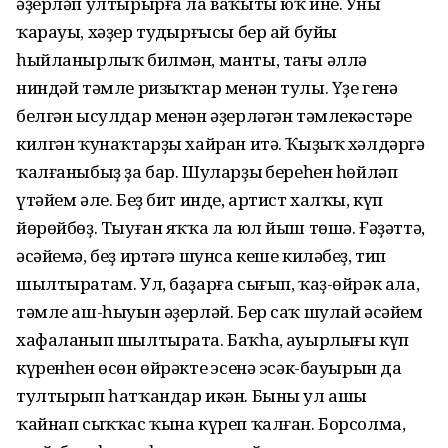
әҙерләп ултырырға ла ваҡыты юҡ ине. Уның
ҡарауы, хәҙер туңдырғысы бер ай буйы
һыйланырлыҡ билмән, манты, тағы әллә
ниндәй тәмле ризыҡтар менән тулы. Үҙе генә
белгән ысулдар менән әҙерләгән тәмлекәстәре
килгән ҡунаҡтарҙы хайран итә. Ҡыҙыҡ хәлдәргә
ҡалғаныбыҙ ҙа бар. Шуларҙың береһен һөйләп
үтәйем әле. Беҙ бит инде, артист халҡы, күп
йөрөйбөҙ. Тыуған яҡҡа ла юл йыш төшә. Ғәҙәттә,
әсәйемә, беҙ иртәгә шунса кеше киләбеҙ, тип
шылтыратам. Ул, баҙарға сығып, ҡаҙ-өйрәк ала,
тәмле аш-һыуын әҙерләй. Бер саҡ шулай әсәйем
хафаланып шылтырата. Баҡһаң, ауырлығы күп
күренһен өсөн өйрәктең эсенә эсәк-бауырын да
тултырып һатҡандар икән. Быны ул ашы
ҡайнап сыҡҡас ҡына күреп ҡалған. Борсолма,