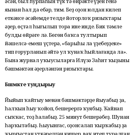
әсәй, был һурпаһын түк тә өйрәктең үҙен генә
яңынан һал да ебәр, тим. Беҙ оҙон юлдан килеп
еткәнсе әсәйемдең телде йоторлоҡ ризыҡтары
әҙер, өҫтәл һығылып тора ине инде. Бик тәмле
булды өйрәге лә. Бөгөн баҡса тултырып
йәшелсә-емеш үҫтерә, «барыһы ла үҙебеҙҙеке»
тип ғорурланып әйтә ул ҡунаҡ һыйлағанда ла».
Бына журнал уҡыусыларға Илүзә Заһит ҡыҙының
бәшмәктән әҙерләнгән ризыҡтары.
Бәшмәкте туңдырыу
Йыйып ҡайтыу менән бәшмәктәрҙе йыуабыҙ ҙа,
һалҡын һыу ҡойоп, беше­рергә ҡуябыҙ. Ҡайнап
сыҡҡас, тоҙ һалабыҙ. 25 минут бешерәбеҙ. Шунан
һарҡытабыҙ. Һыуынғас, оҙонсалап ҡыр­ҡабыҙ ҙа
ҡырғыстан үткәрелгән кишер, ваҡ итеп туралған