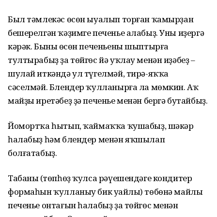
Был тәмлекәс өсөн ыуалып торған ҡамырҙан
бешерелгән ҡәҙимге печенье алабыҙ. Уны иҙергә
кәрәк. Бының өсөн печеньены шыптырға
тултырабыҙ ҙа төйгөс йә уҡлау менән иҙәбеҙ –
шулай иткәндә ул түгелмәй, тирә-яҡҡа
сәселмәй. Блендер ҡулланырға ла мөмкин. Аҡ
майҙы иретәбеҙ ҙә печенье менән бергә бутайбыҙ.
Йомортҡа һытып, ҡаймаҡҡа ҡушабыҙ, шәкәр
һалабыҙ һәм блендер менән яҡшылап
болғатабыҙ.
Табаның (төпһөҙ ҡулса рәүешендәге кондитер
формаһын ҡулланыу бик уңайлы) төбөнә майлы
печенье онтағын һалабыҙ ҙа төйгөс менән