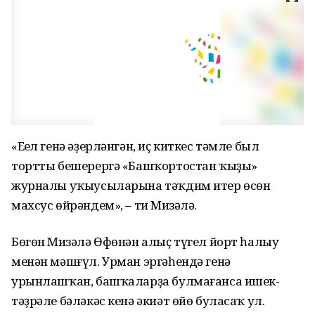
«Еңел генә әҙерләнгән, иҫ киткес тәмле был
тортты бешерергә «Башҡор­тостан ҡыҙы»
журналы уҡыусыларына тәҡдим итер өсөн
махсус өйрәндем», – ти Миңзәлә.
Бөгөн Миңзәлә Өфөнән алыҫ түгел йорт һалыу
менән мәшғүл. Урман эргә­һендә генә
урынлашҡан, башҡаларҙа булмағанса ишек-
тәҙрәле бәләкәс кенә әкиәт өйө буласаҡ ул.