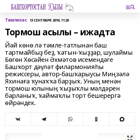
Тәмлекәс
13 СЕНТЯБРЯ 2019, 11:20
Тормош асылы – ижадта
Йәй көнө лә тәмле-татлынан баш
тартмайбыҙ беҙ, ҡатын-ҡыҙҙар, шулаймы
Бөгөн Хөсәйен Әхмәтов исемендәге
Башҡорт дәүләт филармонияһы
режиссеры, автор-башҡарыусы Миңзәлә
Яхинаға ҡунаҡҡа барҙыҡ. Уның менән
тормош юлының ҡыҙыҡлы мәлдәрен
барланыҡ, ҡаймаҡлы торт бешерергә
өйрәндек.