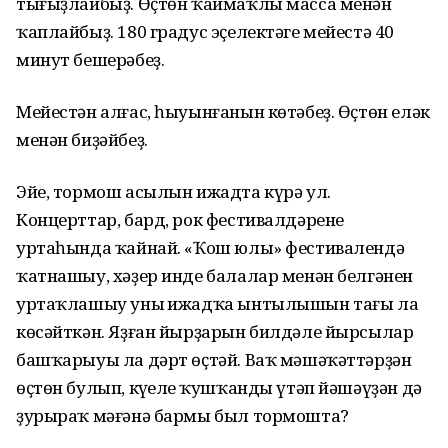
тығыҙлайбыҙ. Өҫтөн ҡаймаҡлы масса менән
ҡаплайбыҙ. 180 градус эҫелектәге мейестә 40
минут бешерәбеҙ.
Мейестән алғас, һыуынғанын көтәбеҙ. Өҫтөн еләк
менән биҙәйбеҙ.
Эйе, тормош асылын ижадта күрә ул.
Концерттар, бард, рок фестивалдәренең
уртаһында ҡайнай. «Ҡош юлы» фестивалендә
ҡатнашыу, хәҙер инде балалар менән белгәнен
уртаҡлашыу уның ижадҡа ынтылышын тағы ла
көсәйткән. Яҙған йырҙарын билдәле йырсылар
башҡарыуы ла дәрт өҫтәй. Ваҡ мәшәҡәттәрҙән
өҫтөн булып, күңелең ҡушҡанды үтәп йәшәүҙән дә
ҙурыраҡ мәғәнә бармы был тормошта?