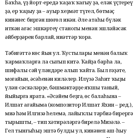
Баҡһаң, үҙ йорт-ереңдә ҡаҙаҡ ҡағыу ҙа, еләк үҫтереү
ҙә, ер ҡаҙыу ҙа – ауыр хеҙмәт түгел, бөтмәҫ
кинәнес биргән шөғөл икән. Әле атаһы бүләк
иткән ағас эшкәртеү станогы менән эшләйәсәк
әйберҙәрен барлай, ниәттәр ҡора.
Тәбиғәттә көс йыя ул. Ҡустылары менән балыҡ
ҡармаҡларға ла сығып китә. Ҡайҙа барһа ла,
шифалы сәй үләндәре алып ҡайта. Был ғәҙәте,
моғайын, әсәһенән киләлер. Илүзә Заһит ҡыҙы
үлән-сәскәләрҙе, бәшмәк­тәрҙе яҡшы таный,
йыйырға ярата. «Әсәйем беҙгә, өс балаһына –
Илшат ағайыма (композитор Илшат Яхин – ред.),
миңә һәм Илгизә һеңлемә, лайыҡлы тәрбиә бирергә
тырышты, – тип хәтирәләргә бирелә Миңзәлә. –
Гел тынғыһыҙ эштә булды ул, кинәнеп аш-һыу