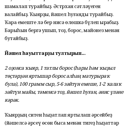
шаҡмаҡлап турайбыҙ. Әстрхан сәтләүеген
ваҡлайбыҙ. Ҡыярҙы, йәшел һуғанды турайбыҙ.
Ҡара емеште лә бер нисә өлөшкә бүлеп ҡырҡабыҙ.
Барыһын бергә ҡушып, тоҙ, борос, майонез менән
бутайбыҙ.
Йәшел һауыттарҙы тултырып...
2 оҙонса ҡыяр, 1 татлы борос (һары һәм ҡыҙыл
төҫтәрҙән яртышар борос алһаң матурыраҡ
була), 100 грамм сыр, 5-6 зәйтүн емеше, 1-2 ҡалаҡ
зәйтүн майы, тәменсә тоҙ, йәшел һуған, әнис үләне
кәрәк.
Ҡыярҙың ситен һыҙатлап яртылаш әрсейбеҙ
(йәшелсә әрсеү өсөн бысаҡ менән тигеҙ һыҙаттар