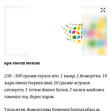
Ҡара емеш менән
250 – 300 грамм тауыҡ ите, 1 ҡыяр, 2 йомортҡа, 10
ҡара емеш (чернослив), 50 грамм әстрхан
сәтләүеге, 1 тотам йәшел һуған, 2 ҡалаҡ майонез,
тәменсә тоҙ, борос кәрәк.
Тауыҡ итен, йомортҡаны бешереп һыуытабыҙ ҙа