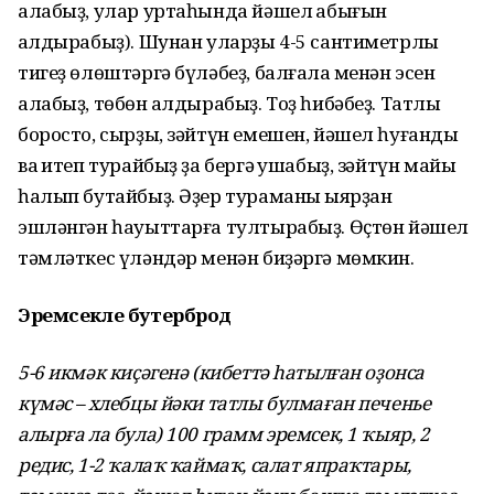
алабыҙ, улар уртаһында йәшел ҡабығын
ҡалдырабыҙ). Шунан уларҙы 4-5 сантиметрлыҡ
тигеҙ өлөштәргә бүләбеҙ, балғалаҡ менән эсен
алабыҙ, төбөн ҡалдырабыҙ. Тоҙ һибәбеҙ. Татлы
боросто, сырҙы, зәйтүн емешен, йәшел һуғанды
ваҡ итеп турайбыҙ ҙа бергә ҡушабыҙ, зәйтүн майы
һалып бутайбыҙ. Әҙер тураманы ҡыярҙан
эшләнгән һауыттарға тултырабыҙ. Өҫтөн йәшел
тәмләткес үләндәр менән биҙәргә мөмкин.
Эремсекле бутерброд
5-6 икмәк киҫәгенә (кибеттә һатылған оҙонса
күмәс – хлебцы йәки татлы булмаған печенье
алырға ла була) 100 грамм эремсек, 1 ҡыяр, 2
редис, 1-2 ҡалаҡ ҡаймаҡ, салат япраҡтары,