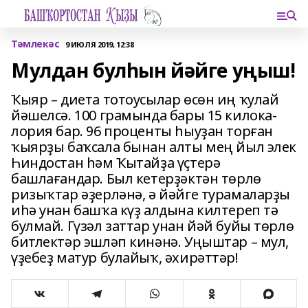
Тәмлекәс
9 ИЮЛЯ 2019, 12:38
Мулдан булһын йәйге уңыш!
Ҡыяр – диета тотоусылар өсөн иң ҡулай
йәшелсә. 100 грамында бары 15 килока­
лория бар. 96 проценты һыуҙан торған
ҡыярҙы баҡсала бынан алты мең йыл элек
Һиндостан һәм Ҡытайҙа үҫтерә
башлағандар. Был кетерҙәктән төрлө
ризыҡтар әҙерләнә, ә йәйге турамаларҙы
иһә унан башҡа күҙ алдына килтереп тә
булмай. Гүзәл заттар унан йәй буйы төрлө
битлектәр эшләп кинәнә. Уңыштар – мул,
үҙебеҙ матур булайыҡ, әхирәттәр!