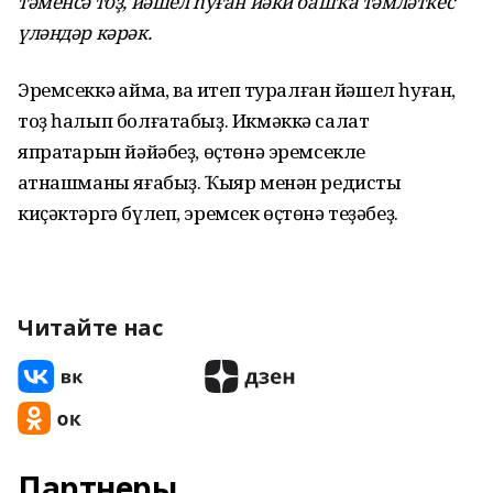
тәменсә тоҙ, йәшел һуған йәки башҡа тәмләткес
үләндәр кәрәк.
Эремсеккә ҡаймаҡ, ваҡ итеп туралған йәшел һуған,
тоҙ һалып болғатабыҙ. Икмәккә салат
япраҡтарын йәйәбеҙ, өҫтөнә эремсекле
ҡатнашманы яғабыҙ. Ҡыяр менән редисты
киҫәктәргә бүлеп, эремсек өҫтөнә теҙәбеҙ.
Читайте нас
Партнеры