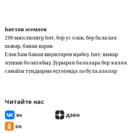
Һөттән эсемлек
200 миллилитр һөт, бер ус еләк, бер балғалаҡ
шәкәр, банан кәрәк.
Еләк һәм банан киҫәктәрен иҙәбеҙ. Һөт, шәкәр
ҡушып болғатабыҙ. Ҙурыраҡ балаларға бер ҡалаҡ
самаһы туңдырма өҫтәгәндә лә була.алалар
Читайте нас