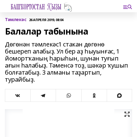
Тәмлекәс
26 АПРЕЛЯ 2019, 08:04
Балалар табынына
Дөгөнән тәмлекәс1 стакан дөгөнө
бешереп алабыҙ. Ул бер аҙ һыуынғас, 1
йомортҡаның һарыһын, шунан туғып
ағын һалабыҙ. Тәменсә тоҙ, шәкәр ҡушып
болғатабыҙ. 3 алманы таҙартып,
турайбыҙ.