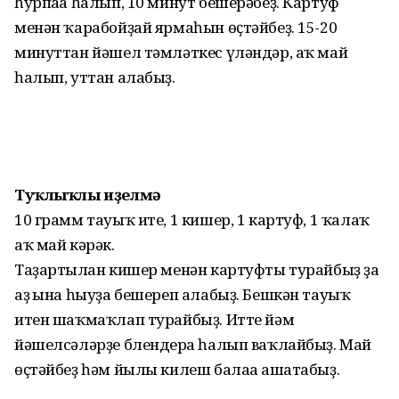
һурпаға һалып, 10 минут бешерәбеҙ. Картуф
менән ҡарабойҙай ярмаһын өҫтәйбеҙ. 15-20
минуттан йәшел тәмләткес үләндәр, аҡ май
һалып, уттан алабыҙ.
Туҡлыҡлы иҙелмә
10 грамм тауыҡ ите, 1 кишер, 1 картуф, 1 ҡалаҡ
аҡ май кәрәк.
Таҙартылған кишер менән картуфты турайбыҙ ҙа
аҙ ғына һыуҙа бешереп алабыҙ. Бешкән тауыҡ
итен шаҡмаҡлап турайбыҙ. Итте йәм
йәшелсәләрҙе блендерға һалып ваҡлайбыҙ. Май
өҫтәйбеҙ һәм йылы килеш балаға ашатабыҙ.