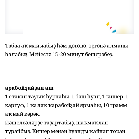
Табаға аҡ май яғабыҙ һәм дөгөнө, өҫтөнә алманы
һалабыҙ. Мейестә 15-20 минут бешерәбеҙ.
Ҡарабойҙайҙан аш
1 стакан тауыҡ һурпаһы, 1 баш һуған, 1 кишер, 1
картуф, 1 ҡалаҡ ҡарабойҙай ярмаһы, 10 грамм
аҡ май кәрәк.
Йәшелсәләрҙе таҙартабыҙ, шаҡмаҡлап
турайбыҙ. Кишер менән һуғанды ҡайнап торған