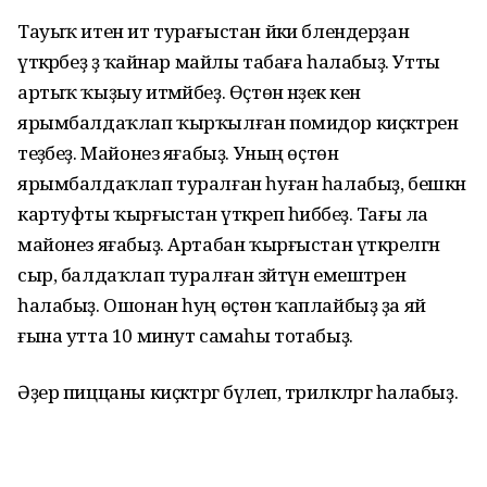
Тауыҡ итен ит турағыстан йәки блендерҙан
үткәрәбеҙ ҙә ҡайнар майлы табаға һалабыҙ. Утты
артыҡ ҡыҙыу итмәйбеҙ. Өҫтөнә нәҙек кенә
ярымбалдаҡлап ҡырҡылған помидор киҫәктәрен
теҙәбеҙ. Майонез яғабыҙ. Уның өҫтөнә
ярымбалдаҡлап туралған һуған һалабыҙ, бешкән
картуфты ҡырғыстан үткәреп һибәбеҙ. Тағы ла
майонез яғабыҙ. Артабан ҡырғыстан үткәрелгән
сыр, балдаҡлап туралған зәйтүн емештәрен
һалабыҙ. Ошонан һуң өҫтөн ҡаплайбыҙ ҙа яй
ғына утта 10 минут самаһы тотабыҙ.
Әҙер пиццаны киҫәктәргә бүлеп, тәрилкәләргә һалабыҙ.