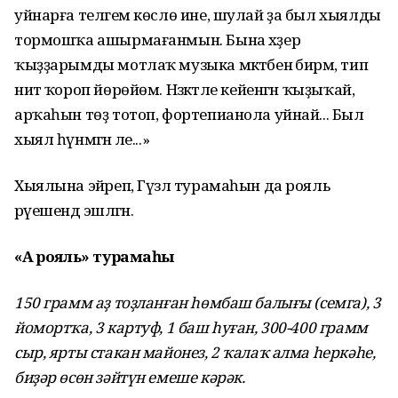
уйнарға теләгем көслө ине, шулай ҙа был хыялды
тормошҡа ашырмағанмын. Бына хәҙер
ҡыҙҙарымды мотлаҡ музыка мәктәбенә бирәм, тип
ниәт ҡороп йөрөйөм. Нәзәкәтле кейенгән ҡыҙыҡай,
арҡаһын төҙ тотоп, фортепианола уйнай... Был
хыял һүнмәгән әле...»
Хыялына эйәреп, Гүзәл турамаһын да рояль
рәүешендә эшләгән.
«Аҡ рояль» турамаһы
150 грамм аҙ тоҙланған һөмбаш балығы (семга), 3
йомортҡа, 3 картуф, 1 баш һуған, 300-400 грамм
сыр, ярты стакан майонез, 2 ҡалаҡ алма һеркәһе,
биҙәр өсөн зәйтүн емеше кәрәк.