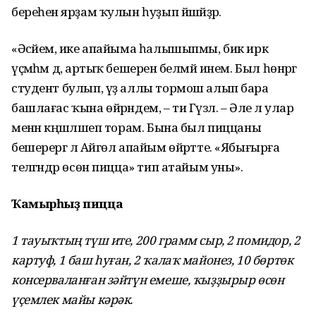
береһенә ярҙам ҡулын һуҙып йәшәйҙәр.
«Әсәйемә, ике апайыма һалышыпмы, бик иркә
үҫмәһәм дә, артыҡ бешеренә белмәй инем. Был һөнәргә
студент булып, үҙ аллы тормош алып бара
башлағас ҡына өйрәндем, – ти Гүзәл. – Әле лә улар
менән кәңәшләшеп торам. Бына был пиццаны
бешерергә лә Айгөл апайым өйрәтте. «Ябығырға
теләгәндәр өсөн пицца» тип атайым уны».
Ҡамырһыҙ пицца
1 тауыҡтың түш ите, 200 грамм сыр, 2 помидор, 2
картуф, 1 баш һуған, 2 ҡалаҡ майонез, 10 бөртөк
консерваланған зәйтүн емеше, ҡыҙҙырыр өсөн
үҫемлек майы кәрәк.