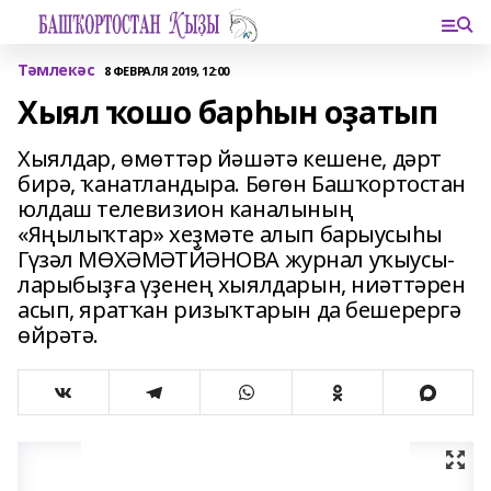
Тәмлекәс
8 ФЕВРАЛЯ 2019, 12:00
Хыял ҡошо барһын оҙатып
Хыялдар, өмөттәр йәшәтә кешене, дәрт
бирә, ҡанатландыра. Бөгөн Башҡортостан
юлдаш телевизион каналының
«Яңылыҡтар» хеҙмәте алып барыусыһы
Гүзәл МӨХӘМӘТЙӘНОВА журнал уҡыусы­
ларыбыҙға үҙенең хыялдарын, ниәттәрен
асып, яратҡан ризыҡтарын да бешерергә
өйрәтә.