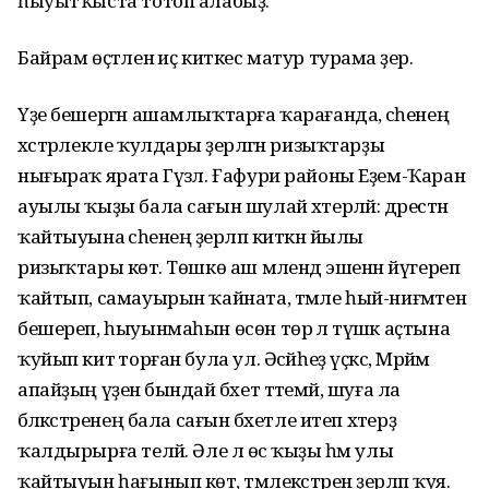
һыуытҡыста тотоп алабыҙ.
Байрам өҫтәленә иҫ киткес матур турама әҙер.
Үҙе бешергән ашамлыҡтарға ҡарағанда, әсәһенең
хәстәрлекле ҡулдары әҙерләгән ризыҡтарҙы
нығыраҡ ярата Гүзәл. Ғафури районы Еҙем-Ҡаран
ауылы ҡыҙы бала сағын шулай хәтерләй: дәрестән
ҡайтыуына әсәһенең әҙерләп киткән йылы
ризыҡтары көтә. Төшкө аш мәлендә эшенән йүгереп
ҡайтып, самауырын ҡайната, тәмле һый-ниғмәтен
бешереп, һыуынмаһын өсөн төрә лә түшәк аҫтына
ҡуйып китә торған була ул. Әсәйһеҙ үҫкәс, Мәрйәм
апайҙың үҙенә бындай бәхет тәтемәй, шуға ла
бәләкәстәренең бала сағын бәхетле итеп хәтерҙә
ҡалдырырға теләй. Әле лә өс ҡыҙы һәм улы
ҡайтыуын һағынып көтә, тәмлекәстәрен әҙерләп ҡуя.