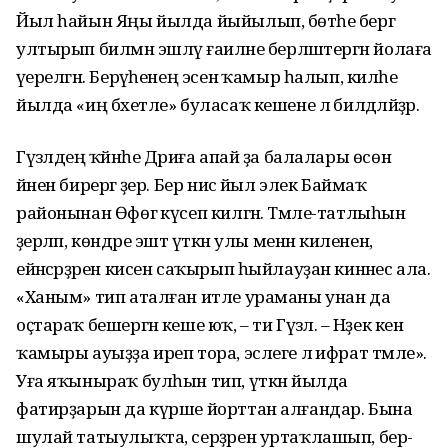
Йыл һайын Яңы йылда йыйылып, бөтәһе бергә
ултырып билмән эшләү ғаиләне берләштергән йолаға
әүерелгән. Берәүһенең эсенә ҡамыр һалып, киләһе
йылда «иң бәхетле» буласаҡ кешене лә билдәләйҙәр.
Гүзәлдең ҡәйнәһе Дәриға апай ҙа балалары өсөн
йәнен бирергә әҙер. Бер нисә йыл элек Баймаҡ
районынан Өфөгә күсеп килгән. Тәмле-татлыһын
әҙерләп, көндәре эштә үткән улы менән киленен,
ейәнсәрҙәрен кисен саҡырып һыйлауҙан кинәнес ала.
«Ханым» тип аталған итле ураманы унан да
оҫтараҡ бешергән кеше юҡ, – ти Гүзәл. – Нәҙек кенә
ҡамыры ауыҙҙа иреп тора, эслеге лә ифрат тәмле».
Уға яҡыныраҡ булһын тип, үткән йылда
фатирҙарын да күрше йорттан алғандар. Бына
шулай татыулыҡта, серҙәрен уртаҡлашып, бер-