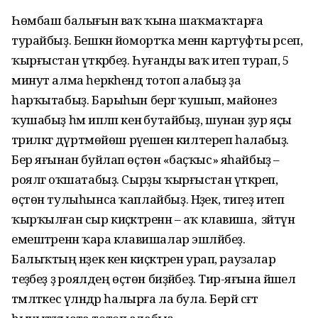
Һөмбаш балығын ваҡ ҡына шаҡмаҡтарға
турайбыҙ. Бешкән йомортҡа менән картуфты әрсеп,
ҡырғыстан үткәрәбеҙ. Һуғанды ваҡ итеп турап, 5
минут алма һеркәһендә тотоп алабыҙ ҙа
һарҡытабыҙ. Барыһын бергә ҡушып, майонез
ҡушабыҙ һәм ипләп кенә бутайбыҙ, шунан ҙур яҫы
тәрилкәгә дүртмөйөш рәүешенә килтереп һалабыҙ.
Бер яғынан буйлап өҫтөнә «баҫҡыс» яһайбыҙ –
роялгә оҡшатабыҙ. Сырҙы ҡырғыстан үткәреп,
өҫтөн тулыһынса ҡаплайбыҙ. Нәҙек, тигеҙ итеп
ҡырҡылған сыр киҫәктәренән – аҡ клавиша, ә зәйтүн
емештәренән ҡара клавишалар эшләйбеҙ.
Балыҡтың нәҙек кенә киҫәктәрен урап, раузалар
теҙәбеҙ ҙә роялдең өҫтөн биҙәйбеҙ. Тирә-яғына йәшел
тәмләткес үләндәр һалырға ла була. Берәй сәғәт