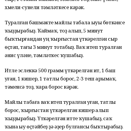
хмели-сунели тәмләткесе кәрәк.
Туралған бәшмәкте майлы табала һыуы бөткәнсе
ҡыҙҙырабыҙ. Ҡаймаҡ, тоҙ һалып, 5 минут
быҡтырғандан һуң ҡырғыстан үткәрелгән сыр
өҫтәп, тағы 3 минут тотабыҙ. Ваҡ итеп туралған
әнис үләне, тәмләткес ҡушабыҙ.
Итле эслеккә 500 грамм үткәрелгән ит, 1 баш
һуған, 1 кишер, 1 татлы борос, 2-3 теш һарымһаҡ,
тәменсә тоҙ, ҡара борос кәрәк.
Майлы табаға ваҡ итеп туралған һуған, татлы
борос, ҡырғыстан үткәрелгән кишер һалып
ҡыҙҙырабыҙ. Үткәрелгән итте ҡушабыҙ, саҡ
ҡына һыу өҫтәйбеҙ ҙә әҙер булғансы быҡтырабыҙ.