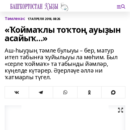
Тәмлекәс
17 АПРЕЛЯ 2018, 08:26
«Ҡоймаҡлы тоҡтоң ауыҙын
асайыҡ...»
Аш-һыуҙың тәмле булыуы – бер, матур
итеп табынға ҡуйылыуы ла мөһим. Был
«серле ҡоймаҡ» та табынды йәмләр,
күңелде күтәрер. Әҙерләүе әллә ни
ҡатмарлы түгел.