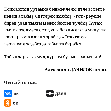
Ҡоймаҡтың уртаһына бәшмәкле һәм итле эслекте
йәнәш һалабыҙ. Ситтәрен йыябыҙ, «тоҡ» рәүеше
биреп, һуған ҡыяғы менән бәйләп ҡуябыҙ. Һуған
ҡыяғы өҙөлмәһен өсөн, уны бер нисә генә минутҡа
ҡайнар һыуға һалып торабыҙ. «Тоҡ»тарҙы
тәрилкәгә теҙәбеҙ ҙә табынға бирәбеҙ.
Табындарығыҙ мул, күркәм булһын, әхирәттәр!
Александр ДАНИЛОВ
фотоһы.
Читайте нас