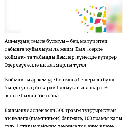
Аш-һыуҙың тәмле булыуы – бер, матур итеп
табынға ҡуйылыуы ла мөһим. Был «серле
ҡоймаҡ» та табынды йәмләр, күңелде күтәрер.
Әҙерләүе әллә ни ҡатмарлы түгел.
Ҡоймаҡты һәр кем үҙе белгәнсә бешерһә лә була,
бында уның йоҡараҡ булыуы ғына шарт. Ә
эслеге былай әҙерләнә.
Бәшмәкле эслек өсөн 500 грамм туңдырылған
аҡ көләпә (шампиньон) бәшмәге, 100 грамм ҡаты
сыр, 1 стакан ҡаймаҡ, тәменсә тоҙ, әнис үләне,