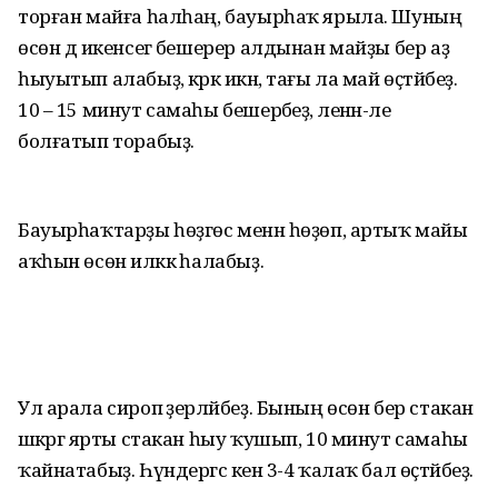
торған майға һалһаң, бауырһаҡ ярыла. Шуның
өсөн дә икенсегә бешерер алдынан майҙы бер аҙ
һыуытып алабыҙ, кәрәк икән, тағы ла май өҫтәйбеҙ.
10 – 15 минут самаһы бешерәбеҙ, әленән-әле
болғатып торабыҙ.
Бауырһаҡтарҙы һөҙгөс менән һөҙөп, артыҡ майы
аҡһын өсөн иләккә һалабыҙ.
Ул арала сироп әҙерләйбеҙ. Бының өсөн бер стакан
шәкәргә ярты стакан һыу ҡушып, 10 минут самаһы
ҡайнатабыҙ. Һүндергәс кенә 3-4 ҡалаҡ бал өҫтәйбеҙ.