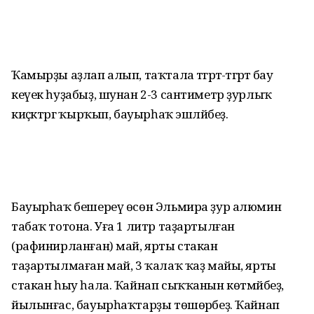
Ҡамырҙы аҙлап алып, таҡтала тәгәрәтә-тәгәрәтә бау
кеүек һуҙабыҙ, шунан 2-3 сантиметр ҙурлыҡ
киҫәктәргә ҡырҡып, бауырһаҡ эшләйбеҙ.
Бауырһаҡ бешереү өсөн Эльмира ҙур алюмин
табаҡ тотона. Уға 1 литр таҙартылған
(рафинирланған) май, ярты стакан
таҙартылмаған май, 3 ҡалаҡ ҡаҙ майы, ярты
стакан һыу һала. Ҡайнап сыҡҡанын көтмәйбеҙ,
йылынғас, бауырһаҡтарҙы төшөрәбеҙ. Ҡайнап