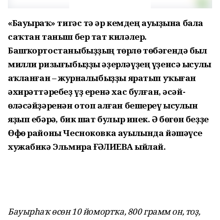
«Бауырһаҡ» тигәс тә һәр кемдең ауыҙына бала
саҡтан таныш бер тат киләлер.
Башҡортостаныбыҙҙың төрлө төбәгендә был
милли ризығыбыҙҙы әҙерләүҙең үҙенсә ысулы
һаҡланған – журналыбыҙҙы яратып уҡыған
әхирәттәребеҙ үҙ еренә хас булған, әсәй-
өләсәйҙәренән отоп алған бешереү ысулын
яҙып ебәрһә, бик шат булыр инек. Ә бөгөн беҙҙе
Өфө районы Чесноковка ауылында йәшәүсе
хужабикә Эльмира ҒӘЛИЕВА һыйлай.
Бауырһаҡ өсөн 10 йомортҡа, 800 грамм он, тоҙ,