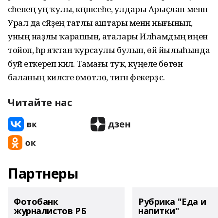
әсәһенең уң ҡулы, кәңәшсеһе, улдары Арыҫлан менән
Урал да әсәйҙең татлы аштары менән нығынып,
уның наҙлы ҡарашын, аталары Илһамдың иңен
тойоп, һәр яҡтан ҡурсаулы булып, өй йылыһында
буй еткереп килә. Тамағы туҡ, күңеле бөтөн
баланың киләсәге өмөтлө, тигән фекерҙә әсә.
Читайте нас
Партнеры
Фотобанк
Рубрика "Еда и
журналистов РБ
напитки"