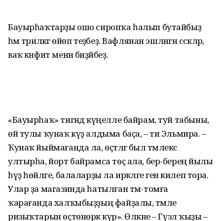
Бауырһаҡтарҙы ошо сиропҡа һалып бутайбыҙ
һәм тәрилкәгә өйөп теҙәбеҙ. Вафлянан эшләнгән сәскәләр,
ваҡ кәнфит менән биҙәйбеҙ.
«Бауырһаҡ» тигәндә күңелле байрам, туй табыны,
өй тулы ҡунаҡ күҙ алдыма баҫа, – ти Эльмира. –
Ҡунаҡ йыймағанда ла, өҫтәлгә был тәмлекәс
ултырһа, йорт байрамса төҫ ала, бер-береңә йылы
һүҙ һөйләге, балаларҙы ла иркәләге генә килеп тора.
Улар ҙа магазинда һатылған тәм-томға
ҡарағанда халҡыбыҙҙың файҙалы, тәмле
ризыҡтарын өҫтөнөрәк күрә». Өлкәне – Гүзәл ҡыҙы –