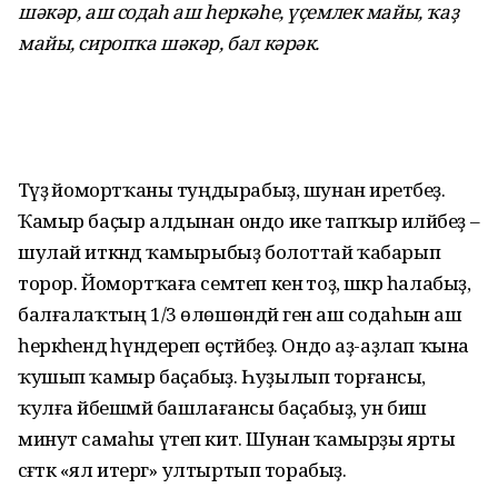
шәкәр, аш содаһ аш һеркәһе, үҫемлек майы, ҡаҙ
майы, сиропҡа шәкәр, бал кәрәк.
Тәүҙә йомортҡаны туңдырабыҙ, шунан иретәбеҙ.
Ҡамыр баҫыр алдынан ондо ике тапҡыр иләйбеҙ –
шулай иткәндә ҡамырыбыҙ болоттай ҡабарып
торор. Йомортҡаға семтеп кенә тоҙ, шәкәр һалабыҙ,
балғалаҡтың 1/3 өлөшөндәй генә аш содаһын аш
һеркәһендә һүндереп өҫтәйбеҙ. Ондо аҙ-аҙлап ҡына
ҡушып ҡамыр баҫабыҙ. Һуҙылып торғансы,
ҡулға йәбешмәй башлағансы баҫабыҙ, ун биш
минут самаһы үтеп китә. Шунан ҡамырҙы ярты
сәғәткә «ял итергә» ултыртып торабыҙ.