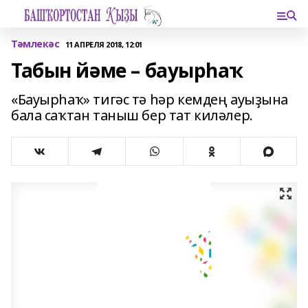
Тәмлекәс
11 АПРЕЛЯ 2018, 12:01
Табын йәме – бауырһаҡ
«Бауырһаҡ» тигәс тә һәр кемдең ауыҙына
бала саҡтан таныш бер тат киләлер.