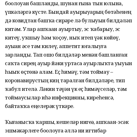
боҙолоуҙан башланды, шунан ғына тын юлына,
үпкәләргә күсте. Бындай ауырыуҙарҙың бөтәһенең
дә ковидтан башҡа сирҙәре лә булыуын билдәләп
китәм. Улар ашҡаҙан ауыртыу, эс ҡабарыу, эс
китеү, уҡшыу һәм ҡоҫоу, ныҡ итеп үҙәк көйөү,
ауыҙҙан әсе тәм килеү, аппетит юғалыуға
зарланды. Тап ошо билдәләр менән башланған
саҡта сирҙең ауыр йәки уртаса ауырлыҡта уҙыуын
һыҙыҡ өҫтөнә алам. Еҫ һиҙмәү, тәм тоймау –
коронавирустың киң таралған билдәләре, тип
ҡабул ителә. Ләкин тәүҙән үк еҫ һиҙмәүселәр, тәм
тоймаусылар иһә инфекцияны, киреһенсә,
байтаҡҡа еңелерәк үткәрҙе.
Ҡыҙғанысҡа ҡаршы, кешеләр нигеҙҙә, ашҡаҙан-эсәк
эшмәкәрлеге боҙолоуға әллә ни иғтибар