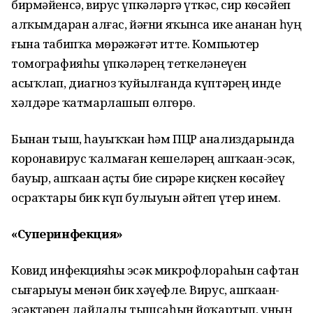
бирмәйенсә, вирус үпкәләргә үткәс, сир көсәйеп
алҡымдарҙан алғас, йәғни яҡынса ике аҙнанан һуң
ғына табипҡа мөрәжәғәт итте. Компьютер
томографияһы үпкәләрҙең теткеләнеүен
асыҡлап, диагноз ҡуйылғанда күптәрҙең инде
хәлдәре ҡатмарлашып өлгөрҙө.
Бынан тыш, һауыҡҡан һәм ПЦР анализдарында
коронавирус ҡалмаған кешеләрҙең ашҡаҙан-эсәк,
бауыр, ашҡаҙан аҫты биҙе сирҙәре киҫкен көсәйеү
осраҡтары бик күп булыуын әйтеп үтер инем.
«Суперинфекция»
Ковид инфекцияһы эсәк микрофлораһын сафтан
сығарыуы менән бик хәүефле. Вирус, ашҡаҙан-
эсәктәрҙең лайлалы тышсаһын йоҡартып, уның