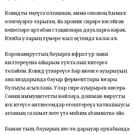
Ковидты еңеүгә өлгәшкән, әммә ошоноң һымаҡ
өҙлөгөү­ҙәргә тарыған, йә хроник сирҙәре көсәйгән
кешеләрҙе артабан стационарҙа дауаларға кәрәк.
Юғиһә уларҙың ғүмере ҡыл өҫтөндә ҡаласаҡ.
Коронавирустың бауырға ифрат ҙур зыян
килтереүенә айырым туҡталып китергә
теләйем. Ковид үткәреүсе һәр икенсе ауырыуҙың
анализдарында бауыр ферменттары юғары
булыуы асыҡлана. Улар сирҙе ауырыраҡ кисерә.
Сөнки иммунитетты көйләүҙә, дошман-вирусты
юҡ итеүсе антиесемдәр етештереүҙә ҡатнашыусы
ағза­ның сәләмәтлеге үтә мөһим әһәмиәткә эйә.
Бынан тыш, бауырҙың көслө дарыуҙар арҡаһында