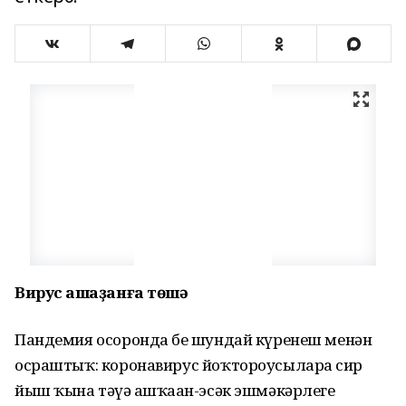
Вирус ашҡаҙанға төшә
Пандемия осоронда беҙ шундай күренеш менән
осраштыҡ: коронавирус йоҡтороусыларҙа сир
йыш ҡына тәүҙә ашҡаҙан-эсәк эшмәкәрлеге