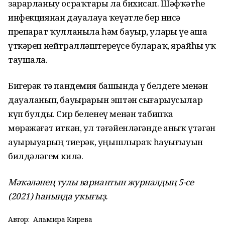
зарарланыу осраҡтары ла бихисап. Шәф­ҡәтһеҙ
инфекциянан дауа­лауҙа ҡеүәтле бер нисә
препарат ҡулла­ныла һәм бауыр, уларҙы үҙе аша
үткәреп нейтралләштереүсе булараҡ, ярайһы уҡ
таушала.
Бигерәк тә пандемия башында үҙ белдеге менән
дауаланып, бауырҙарын эштән сығарыусылар
күп булды. Сир беленеү менән табипҡа
мөрәжәғәт иткән, ул тәғәйенләгәнде аныҡ үтәгән
ауырыуҙарҙың тиҙерәк, уңышлыраҡ һауығыуын
билдәләгем килә.
Мәҡәләнең тулы вариантын журналдың 5-се
(2021) һанында уҡығыҙ.
Автор:
Альмира Кирәева