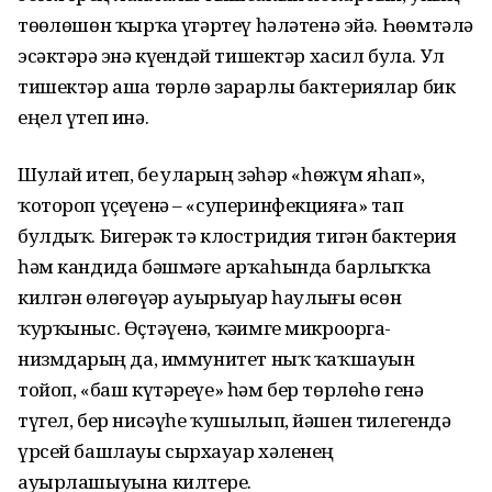
төҙөлөшөн ҡырҡа үҙгәртеү һәләтенә эйә. Һөҙөмтәлә
эсәктәрҙә энә күҙендәй тишектәр хасил була. Ул
тишектәр аша төрлө зарарлы бактериялар бик
еңел үтеп инә.
Шулай итеп, беҙ уларҙың зәһәр «һөжүм яһап»,
ҡотороп үҫеүенә – «суперинфекцияға» тап
булдыҡ. Бигерәк тә клостридия тигән бактерия
һәм кандида бәшмәге арҡаһында барлыҡҡа
килгән өҙлөгөүҙәр ауырыуҙар һаулығы өсөн
ҡурҡыныс. Өҫтәүенә, ҡәҙимге микроорга­
низмдарҙың да, иммунитет ныҡ ҡаҡшауын
тойоп, «баш күтәреүе» һәм бер төрлөһө генә
түгел, бер нисәүһе ҡушылып, йәшен тиҙле­гендә
үрсей башлауы сыр­хауҙар хәленең
ауырлашыуына килтерҙе.