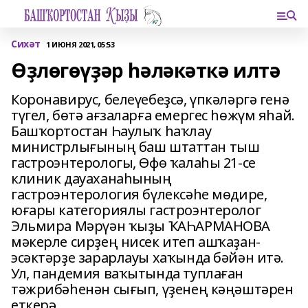
Сихәт
1 ИЮНЯ 2021, 05:53
Өҙлөгөүҙәр һәләкәткә илтә
Коронавирус, белеүебеҙсә, үпкәләргә генә
түгел, бөтә ағзаларға емергес һөжүм яһай.
Башҡортостан Һаулыҡ һаҡлау
министрлығының баш штаттан тыш
гастроэнтерологы, Өфө ҡалаһы 21-се
клиник дауаханаһының
гастроэнтерология бүлексәһе мөдире,
юғары категориялы гастроэнтеролог
Эльмира Мәрүән ҡыҙы ҠАҺАРМАНОВА
мәкерле сирҙең нисек итеп ашҡаҙан-
эсәктәрҙе зарарлауы хаҡында бәйән итә.
Ул, пандемия ваҡытында туплаған
тәжрибәһенән сығып, үҙенең кәңәштәрен
еткерә.