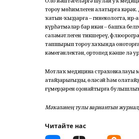
Оло йәштәгеләргә шулай уҡ медици
тороу мөһимлеген аңлатырға кәрәк.
ҡатын-ҡыҙҙарға – гинекологта, ир-
күрһәтмәләр бар икән – башҡа белге
сәләмәтлеген тикшереү, флюорогра
тапшырып тороу хаҡында оноторға 
кәмегәнлектән, ортопед кәңәше лә 
Мотлаҡ медицина страховкалауы мө
атайҙарығыҙҙың, өләсәй һәм олата
ғүмерҙәрен оҙонайтырға булышлыҡ 
Мәҡәләнең тулы вариантын журналд
Читайте нас