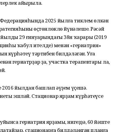
лерлек айырыла.
әй Федерацияһында 2025 йылға тиклем өлкән
ратегияһының өҫтөнлөклө йүнәлеше. Рәсәй
йылдың 29 ғинуарындағы 38н ҡарары (2019
акцияһы ҡабул ителде) менән «гериатрия»
н күрһәтеү тәртибен билдәләгән. Уға
ән гериатрҙар ҙа, участка терапевтары ла,
й.
 2016 йылдан башлап әүҙем үҫешә.
инеты эшләй. Стационар ярҙам күрһәтеүсе
йынса гериатрия ярҙамы, нигеҙҙә, 60 йәште
олатайҙар, стационарға билдәләнгән планға