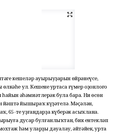
штәге кешеләр ауырыуҙарын өйрәнеүсе,
лкәһе ул. Кешенең уртаса ғүмер оҙонлоғо
 һайын әһәмиәтлерәк була бара. Ни өсөн
ән йәштә йышыраҡ күҙәтелә. Мәҫәлән,
ҡ, 65-те уҙғандарҙа күберәк асыҡлана.
уырыуға дусар булғанлыҡтан, бик ентекләп
охтаж һәм уларҙы дауалау, әйтәйек, урта