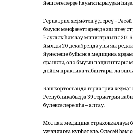
йәштәгеләрҙе һауыҡтырыуҙан һиҙе
Гериатрия хеҙмәтен үҫтереү – Рәс
быуын мәнфәғәттәрендә эш итеү ст
Һаулыҡ һаҡлау министрлығы 2016 
йылдың 20 декабрендә уның яңы ред
йүнәлеше буйынса медицина ярҙамы
ярашлы, оло быуын пациенттары мен
дөйөм практика табиптары ла эшлә
Башҡортостанда гериатрия хеҙмәте
Республикабыҙҙа 39 гериатрия каб
бүлексәләре иһә – алтау.
Мотлаҡ медицина страховкалауы бу
уҙғандарға күрһәтелә. Өләсәй һәм 