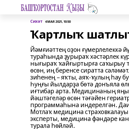
Сихәт
4 МАЯ 2021, 10:50
Ҡартлыҡ шатлыҡ
Йәмғиәттең оҙон ғүмерлелеккә й
тураһында ҙурыраҡ хәстәрлек кү
нығыраҡ ҡайғыртырға саҡырыу т
өсөн, иң беренсе сиратта сәләмә
зиһенең – яҡты, аяҡ-ҡулың һау бу
Һуңғы йылдарҙа бөтә донъяла өл
иғтибар арта. Медицинаның яңы,
йәштәгеләр өсөн тәғәйен гериат
программаһына индерелгән. Даи
Мотлаҡ медицина страховкалауы
эксперты, медицина фәндәре ка
турала һөйләй.