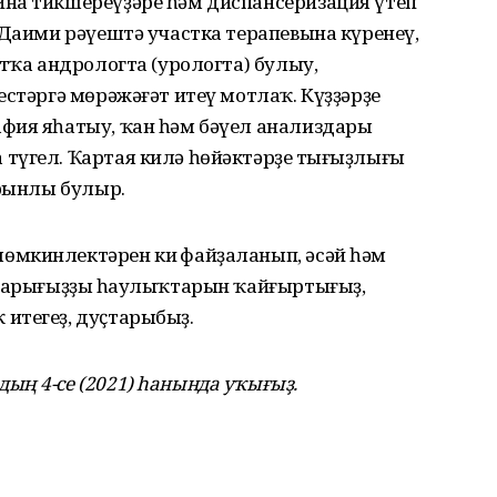
на тикшереүҙәре һәм диспансеризация үтеп
 Даими рәүештә участка терапевына күренеү,
атҡа андрологта (урологта) булыу,
стәргә мөрәжәғәт итеү мотлаҡ. Күҙҙәрҙең
фия яһатыу, ҡан һәм бәүел анализдары
түгел. Ҡартая килә һөйәктәрҙең тығыҙлығы
урынлы булыр.
мкинлектәрен киң файҙаланып, әсәй һәм
йҙарығыҙҙың һаулыҡтарын ҡайғыртығыҙ,
итегеҙ, дуҫтарыбыҙ.
ың 4-се (2021) һанында уҡығыҙ.