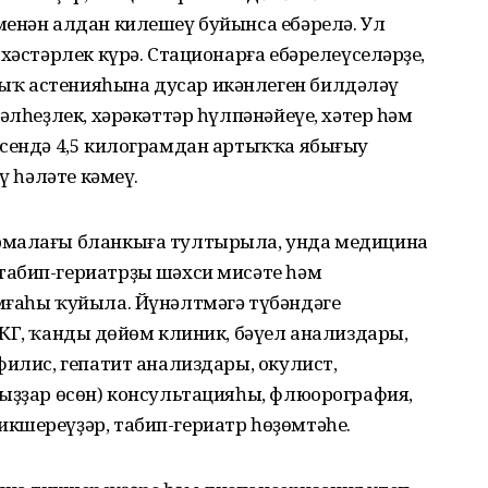
менән алдан килешеү буйынса ебәрелә. Ул
хәстәрлек күрә. Стационарға ебәрелеүселәрҙең,
ҡ астенияһына дусар икәнлеген билдәләү
әлһеҙлек, хәрәкәттәр һүлпәнәйеүе, хәтер һәм
эсендә 4,5 килограмдан артыҡҡа ябығыу
ү һәләте кәмеү.
рмалағы бланкыға тултырыла, унда медицина
абип-гериатрҙың шәхси мисәте һәм
мғаһы ҡуйыла. Йүнәлтмәгә түбәндәге
КГ, ҡандың дөйөм клиник, бәүел анализдары,
филис, гепатит анализдары, окулист,
ҡыҙҙар өсөн) консультацияһы, флюорография,
кшереүҙәр, табип-гериатр һөҙөмтәһе.