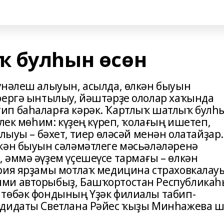
 булһын өсөн
үнәлеш алыуын, асылда, өлкән быуын
рергә ынтылыу, йәштәрҙе ололар хаҡында
ип баһаларға кәрәк. Ҡартлыҡ шатлыҡ булһ
тлек мөһим: күҙең күреп, ҡолағың ишетеп,
лыуы – бәхет, тиер өләсәй менән олатайҙар.
кән быуын сәләмәтлеге мәсьәләләренә
 әммә әүҙем үҫешеүсе тармағы – өлкән
рия ярҙамы мотлаҡ медицина страховкалау
ми авторыбыҙ, Башҡортостан Республикаһ
 төбәк фондының Үҙәк филиалы табип-
ндидаты Светлана Рәйес ҡыҙы Минһажева ш