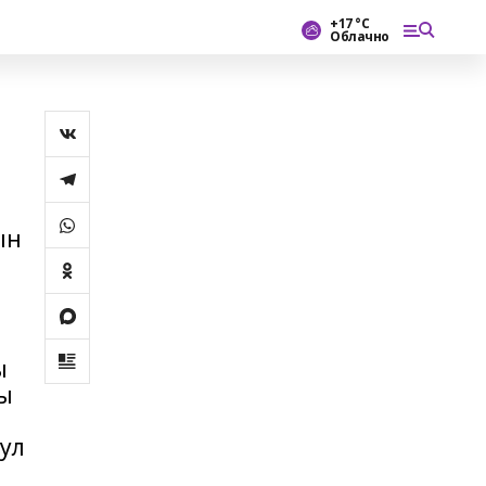
+17 °С
Облачно
ын
ы
ы
ул