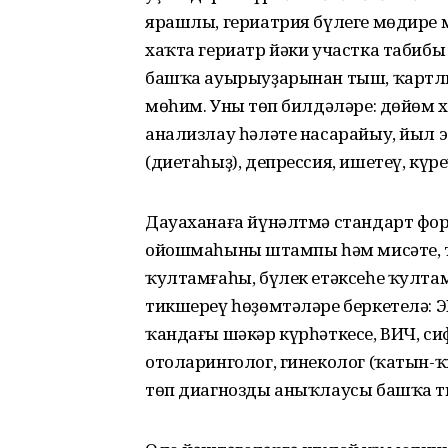
ярашлы, гериатрия бүлеге мөдире 
хаҡта гериатр йәки участка табибы 
башҡа ауырыуҙарынан тыш, ҡартлы
мөһим. Уның төп билдәләре: дөйөм х
анализлау һәләте насарайыу, йыл 
(диетаһыҙ), депрессия, ишетеү, күре
Дауаханаға йүнәлтмә стандарт фо
ойошмаһының штампы һәм мисәте, т
ҡултамғаһы, бүлек етәксеһе ҡулта
тикшереү һөҙөмтәләре беркетелә: Э
ҡандағы шәкәр күрһәткесе, ВИЧ, си
отоларинголог, гинеколог (ҡатын-
төп диагнозды аныҡлаусы башҡа ти