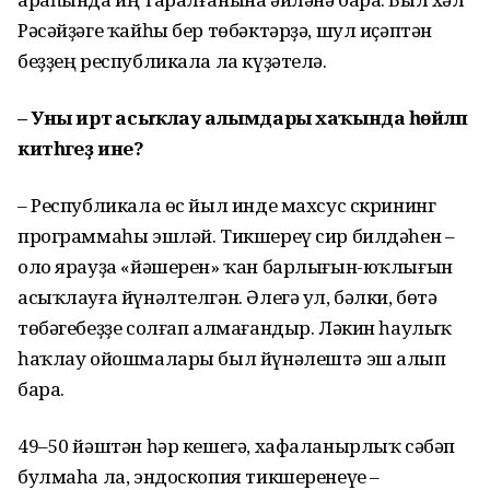
Рәсәйҙәге ҡайһы бер төбәктәрҙә, шул иҫәптән
беҙҙең республикала ла күҙәтелә.
– Уны иртә асыҡлау алымдары хаҡында һөйләп
китһәгеҙ ине?
– Республикала өс йыл инде махсус скрининг
программаһы эшләй. Тикшереү сир билдәһен –
оло ярауҙа «йәшерен» ҡан барлығын-юҡлығын
асыҡлауға йүнәлтелгән. Әлегә ул, бәлки, бөтә
төбәгебеҙҙе солғап алма­ғандыр. Ләкин һаулыҡ
һаҡлау ойошмалары был йүнәлештә эш алып
бара.
49–50 йәштән һәр кешегә, хафаланырлыҡ сәбәп
булмаһа ла, эндоскопия тикшеренеүе –