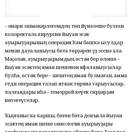
– Һөнәри эшмәкәрлегемдең төп йүнәлеше булған
колоректаль хирургия йыуан эсәк
ауырыуҙарының операция һәм башҡа ысулдар
менән дауаланыусы бөтә төрҙәрен үҙ эсенә ала.
Мәҫәлән, ауырыуҙарымдың өстән бер өлөшө –
йыуан эсәктең яман шешенән яфаланыусылар
булһа, өстән бере – шештең яман булмаған, әммә
етди операция талап иткән төрөнә тарыусылар,
ҡалғандары иһә – геморрой кеүек сирҙәрҙән
интегеүселәр.
Ҡыҙғанысҡа ҡаршы, бөгөн бөтә донъяла йыуан
эсәктең яман шеше онкология ауырыуҙары
араһында иң таралғанына әйләнә бара. Был хәл