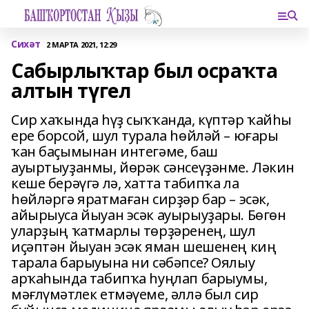
Сихәт
2 МАРТА 2021, 12:29
Сабырлыҡтар был осраҡта
алтын түгел
Сир хаҡында һүҙ сыҡҡанда, күптәр ҡайһы
ере борсой, шул турала һөйләй – юғары
ҡан баҫымынан интегәме, баш
ауыртыуҙанмы, йөрәк сәнсеүҙәнме. Ләкин
кеше берәүгә лә, хатта табипҡа ла
һөйләргә яратмаған сирҙәр бар – эсәк,
айырыуса йыуан эсәк ауырыуҙары. Бөгөн
уларҙың ҡатмарлы төрҙәренең, шул
иҫәптән йыуан эсәк яман шешенең киң
тарала барыуына ни сәбәпсе? Оялыу
арҡаһында табипҡа һуңлап барыумы,
мәғлүмәтлек етмәүеме, әллә был сир