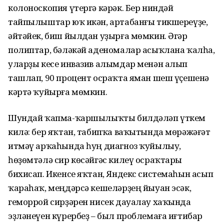
колоноскопия үтергә кәрәк. Бер ниндәй
тайпылыштар юҡ икән, артабанғы тикшереүҙе,
әйтәйек, биш йылдан уҙырға мөмкин. Әгәр
полиптар, бәләкәй аденомалар асыҡлана ҡалһа,
уларҙы кесе инвазив алымдар менән алып
ташлап, 90 процент осраҡта яман шеш үҫешенә
кәртә ҡуйырға мөмкин.
Шундай ҡапма-ҡаршылыҡты билдәләп үткем
килә: бер яҡтан, табипҡа ваҡытында мөрәжәғәт
итмәү арҡаһында һуң диагноз ҡуйылыу,
һөҙөмтәлә сир көсәйгәс килеү осраҡтары
бихисап. Икенсе яҡтан, Яндекс системаһын асып
ҡараһаҡ, меңдәрсә кешеләрҙең йыуан эсәк,
геморрой сирҙәрен нисек дауалау хаҡында
эҙләнеүен күрербеҙ – был проблемаға иғтибар