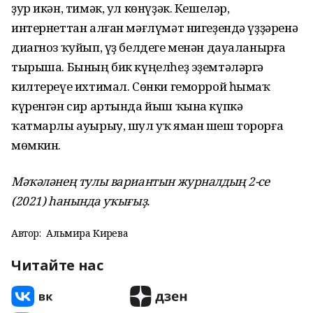
ҙур икән, тимәк, ул көнүҙәк. Кешеләр,
интернеттан алған мәғлүмәт нигеҙендә үҙҙәренә
диагноз ҡуйып, үҙ белдеге менән дауаланырға
тырыша. Бының бик күңелһеҙ эҙемтәләргә
килтереүе ихтимал. Сөнки геморрой һымаҡ
күренгән сир артында йыш ҡына күпкә
ҡатмарлы ауырыу, шул уҡ яман шеш торорға
мөмкин.
Мәҡәләнең тулы вариантын журналдың 2-се
(2021) һанында уҡығыҙ.
Автор:
Альмира Кирәева
Читайте нас