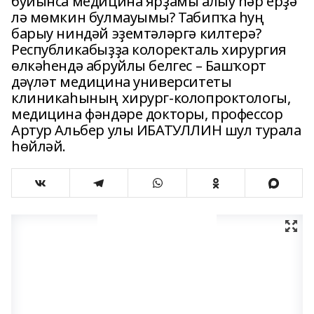
буйынса медицина ярҙамы алыу һәр ерҙә
лә мөмкин булмауымы? Табипҡа һуң
барыу ниндәй эҙемтәләргә килтерә?
Республикабыҙҙа колоректаль хирургия
өлкәһендә абруйлы белгес – Башҡорт
дәүләт медицина университеты
клиникаһының хирург-колопроктологы,
медицина фәндәре докторы, профессор
Артур Альбер улы ИБАТУЛЛИН шул турала
һөйләй.