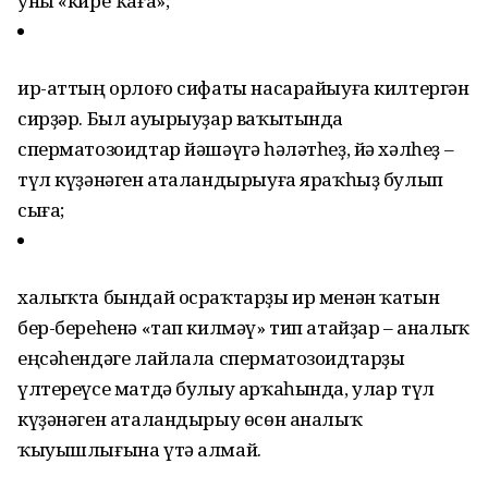
уны «кире ҡаға»;
ир-аттың орлоғо сифаты насарайыуға килтергән
сирҙәр. Был ауырыуҙар ваҡытында
сперматозоидтар йәшәүгә һәләтһеҙ, йә хәлһеҙ –
түл күҙәнәген аталандырыуға яраҡһыҙ булып
сыға;
халыҡта бындай осраҡтарҙы ир менән ҡатын
бер-береһенә «тап килмәү» тип атайҙар – аналыҡ
еңсәһендәге лайлала сперматозоидтарҙы
үлтереүсе матдә булыу арҡаһында, улар түл
күҙәнәген аталандырыу өсөн аналыҡ
ҡыуышлығына үтә алмай.