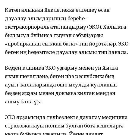
Көтөп алынған йөклөлөккә өлгәшеү өсөн
дауалау алымдарының береһе –
экстракорпораль аталандырыу (ЭКО). Халыҡта
был ысул буйынса тыуған сабыйҙарҙы
«пробирканан сыҡҡан бала» тип йөрөтәләр. ЭКО
бөгөн иң һөҙөмтәле дауалау алымы тип һанала.
Беҙҙең клиника ЭКО уҙғарыу менән ун йылға
яҡын шөғөлләнә, бөгөн иһә республикабыҙ
ауыл-ҡалаларында ошо ысулды ҡулланып
беҙҙең ярҙам менән донъяға килгән меңдән
ашыу бала үҫә.
ЭКО ярҙамында түлһеҙлекте дауалау медицина
страховкалауы полисы булған бөтә кешеләргә
квота буйынса уҙғарыла. Йәғни дәүләт