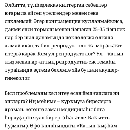
Әлбиттә, түлһеҙлеккә килтергән сәбәптәр
юғарыла әйтеп үтелгәндәр менән генә
сикләнмәй. Әгәр контрацепция ҡулланмайынса,
даими енси тормош менән йәшәгән 25-35 йәшлек
пар бер йыл дауамында йөклөлөккә өлгәшә
алмай икән, табип-репродуктологҡа мөрәжәғәт
итергә кәрәк. Кем ул репродуктолог? Ул – ҡатын-
ҡыҙ менән ир-аттың репродуктив системаһы
тураһында өҫтәмә белемгә эйә булған акушер-
гинеколог.
Был проблеманы хәл итеү өсөн йәш ғаиләгә ни
эшләргә? Иң мөһиме – ҡурҡыуға бирелергә
ярамай. Бөгөнгө заман медицинаһы бөтә
һорауҙарға яуап бирергә һәләтле. Ваҡытты
һуҙмағыҙ. Өфө ҡалаһындағы «Ҡатын-ҡыҙ һәм