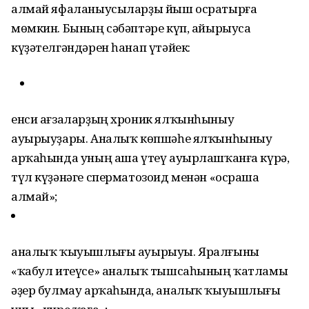
алмай яфаланыусыларҙы йыш осратырға
мөмкин. Бының сәбәптәре күп, айырыуса
күҙәтелгәндәрен һанап үтәйек:
енси ағзаларҙың хроник ялҡынһыныу
ауырыуҙары. Аналыҡ көпшәһе ялҡынһыныу
арҡаһында уның аша үтеү ауырлашҡанға күрә,
түл күҙәнәге сперматозоид менән «осраша
алмай»;
аналыҡ ҡыуышлығы ауырыуы. Яралғыны
«ҡабул итеүсе» аналыҡ тышсаһының ҡатламы
әҙер булмау арҡаһында, аналыҡ ҡыуышлығы