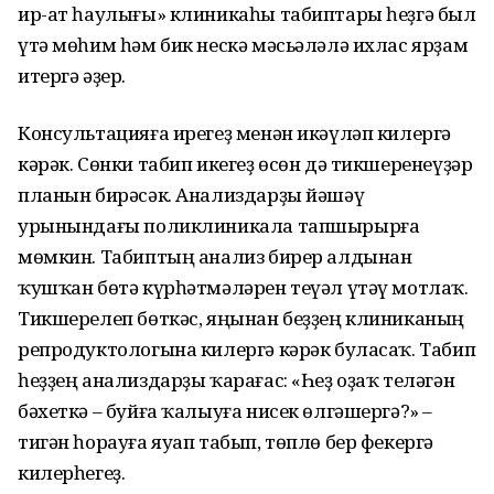
ир-ат һаулығы» клиникаһы табиптары һеҙгә был
үтә мөһим һәм бик нескә мәсьәләлә ихлас ярҙам
итергә әҙер.
Консультацияға ирегеҙ менән икәүләп килергә
кәрәк. Сөнки табип икегеҙ өсөн дә тикшеренеүҙәр
планын бирәсәк. Анализдарҙы йәшәү
урынындағы поликлиникала тапшырырға
мөмкин. Табиптың анализ бирер алдынан
ҡушҡан бөтә күрһәтмәләрен теүәл үтәү мотлаҡ.
Тикшерелеп бөткәс, яңынан беҙҙең клиниканың
репродуктологына килергә кәрәк буласаҡ. Табип
һеҙҙең анализдарҙы ҡарағас: «Һеҙ оҙаҡ теләгән
бәхеткә – буйға ҡалыуға нисек өлгәшергә?» –
тигән һорауға яуап табып, төплө бер фекергә
килерһегеҙ.