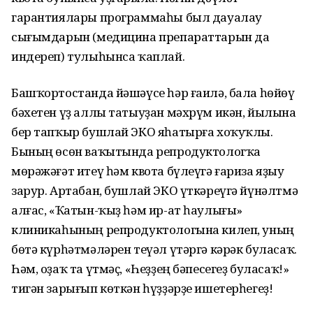
гарантиялары программаһы был дауалау
сығымдарын (медицина препараттарын да
индереп) тулыһынса ҡаплай.
Башҡортостанда йәшәүсе һәр ғаилә, бала һөйөү
бәхетен үҙ аллы татыуҙан мәхрүм икән, йылына
бер тапҡыр бушлай ЭКО яһатырға хоҡуҡлы.
Бының өсөн ваҡытында репродуктологҡа
мөрәжәғәт итеү һәм квота бүлеүгә ғариза яҙыу
зарур. Артабан, бушлай ЭКО үткәреүгә йүнәлтмә
алғас, «Ҡатын-ҡыҙ һәм ир-ат һаулығы»
клиникаһының репродуктологына килеп, уның
бөтә күрһәтмәләрен теүәл үтәргә кәрәк буласаҡ.
Һәм, оҙаҡ та үтмәҫ, «Һеҙҙең бәпесегеҙ буласаҡ!»
тигән зарығып көткән һүҙҙәрҙе ишетерһегеҙ!