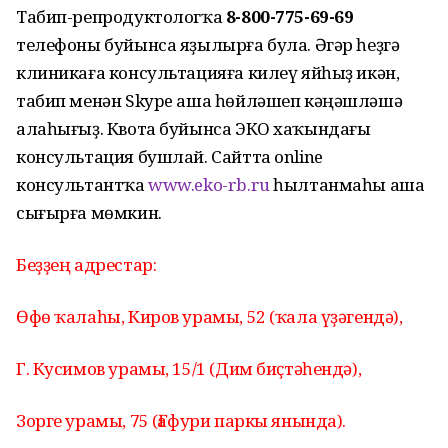
Табип-репродуктологҡа
8-800-775-69-69
телефоны буйынса яҙылырға була. Әгәр һеҙгә
клиникаға консультацияға килеү яйһыҙ икән,
табип менән Skype аша һөйләшеп кәңәшләшә
алаһығыҙ. Квота буйынса ЭКО хаҡындағы
консультация бушлай. Сайтта оnline
консультантҡа
www.eko-rb.ru
һылтанмаһы аша
сығырға мөмкин.
Беҙҙең адрестар:
Өфө ҡалаһы, Киров урамы, 52 (ҡала үҙәгендә),
Г. Кусимов урамы, 15/1 (Дим биҫтәһендә),
Зорге урамы, 75 (Ғафури паркы янында).