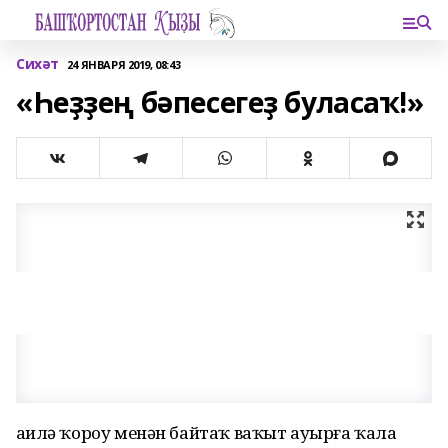
Сихәт
24 ЯНВАРЯ 2019, 08:43
«Һеҙҙең бәпесегеҙ буласаҡ!»
Ғаилә ҡороу менән байтаҡ ваҡыт ауырға ҡала