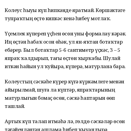
Колеус һыуҙы күп һипкәнде яратмай. Көршәктәге
тупраҡтың өҫтө кипкәс кенә һибеү мотлаҡ.
Үҫемлек күпереп үҫһен өсөн уны формалау кәрәк.
Иң өҫтән һабаҡ осон өҙһәк, ул ян-яҡтан ботаҡтар
ебәрер. Был ботаҡтар 5-6 сантиметр үҫкәс, 3 – 5
япраҡ ҡалдырып, тағы өҫтөн ҡырҡабыҙ. Шулай
иткән һайын ул ҡуйыра, күперә, матурлана бара.
Колеустың сәскәһе күрер күҙгә күркәмлеге менән
айырылмай, шуға ла күптәр, япраҡтарының
матурлығын боҙмаҫ өсөн, сәскә һаптарын өҙөп
ташлай.
Артыҡ күп талап итмәһә лә, гөлдө сәскәләр өсөн
тәғәйен­ләнгән ашлама һибеп ҡыуандыра