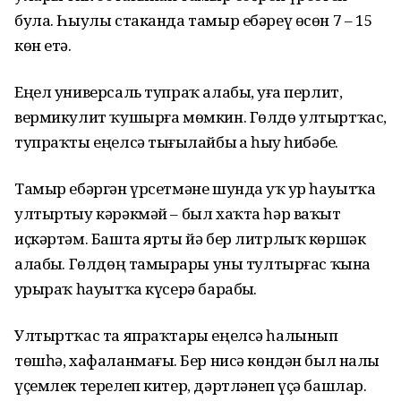
була. Һыулы стаканда тамыр ебәреү өсөн 7 – 15
көн етә.
Еңел универсаль тупраҡ алабыҙ, уға перлит,
вермикулит ҡушырға мөмкин. Гөлдө ултыртҡас,
тупраҡты еңелсә тығыҙлайбыҙ ҙа һыу һибәбеҙ.
Тамыр ебәргән үрсетмәне шунда уҡ ҙур һауытҡа
ултыртыу кәрәкмәй – был хаҡта һәр ваҡыт
иҫкәртәм. Башта ярты йә бер литрлыҡ көршәк
алабыҙ. Гөлдөң тамырҙары уны тултырғас ҡына
ҙурыраҡ һауытҡа күсерә барабыҙ.
Ултыртҡас та япраҡтары еңелсә һалынып
төшһә, хафаланмағыҙ. Бер нисә көндән был наҙлы
үҫем­лек терелеп китер, дәртләнеп үҫә башлар.