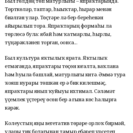
Был гөлдөң төп матурлығы – япраҡтарында.
Төрткөләр, таптар, һыҙыҡтар, һырҙар менән
биҙәлгән улар. Төҫтәре лә бер-береһенән
айырылып тора. Япраҡтарҙың формаһы ла
төрлөсә була: ябай һәм ҡатмарлы, һырлы,
түңәрәкләнеп торған, оҙонса...
Был культура яҡтылыҡ ярата. Яҡтылыҡ
етмәгәндә, япраҡтары төҫөн юғалта, ваҡлана
һәм һуҙыла башлай, матурлығы китә. Әммә тура
ҡояш нурҙары төшкән ер ҙә бик килешмәҫ,
япраҡтары янып ҡуйыуы ихтимал. Сәләмәт
үҫемлек үҫтереү өсөн бер аҙ ғына көс һалырға
кәрәк.
Колеустың яңы вегетатив төрҙәре орлоҡ бирмәй,
уларҙы тик ботағынан тамыр ебәреп үрсетеп