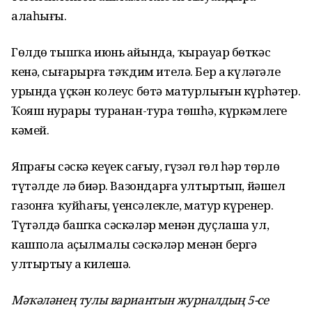
алаһығыҙ.
Гөлдө тышҡа июнь айында, ҡырауҙар бөткәс
кенә, сығарырға тәҡдим ителә. Бер аҙ күләгәле
урында үҫкән колеус бөтә матур­лығын күрһәтер.
Ҡояш нурҙары туранан-тура төшһә, күркәмлеге
кәмей.
Япрағы сәскә кеүек сағыу, гүзәл гөл һәр төрлө
түтәлде лә биҙәр. Вазондарға ултыртып, йәшел
газонға ҡуйһағыҙ, үҙенсә­лекле, матур күренер.
Түтәлдә башҡа сәскәләр менән дуҫлаша ул,
кашпола аҫылмалы сәскәләр менән бергә
ултыртыу ҙа килешә.
Мәҡәләнең тулы вариантын журналдың 5-се