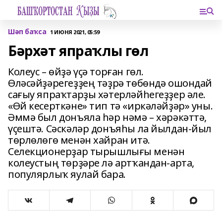
Шәп баҡса
1 ИЮНЯ 2021, 05:59
Бәрхәт япраҡлы гөл
Колеус – өйҙә үҫә торған гөл.
Өләсәйҙәрегеҙҙең тәҙрә төбөндә ошондай
сағыу япраҡтарҙы хәтерләйһегеҙҙер әле.
«Өй кесерткәне» тип тә «иркәләйҙәр» уны.
Әммә был донъяла һәр нәмә – хәрәкәттә,
үҫештә. Сәскәләр донъяһы ла йылдан-йыл
төрлөлөгө менән хайран итә.
Селекционерҙар тырышлығы менән
колеустың төрҙәре лә артҡандан-арта,
популярлыҡ яулай бара.