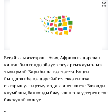
Беҙгә йылы яҡтарҙан – Азия, Африка илдәренән
килгән был гөлдө өйҙә үҫтереү артыҡ ауырлыҡ
тыуҙырмай. Барыһы ла ғәҙәттәгесә. Һуңғы
йылдарҙа иһә гөлдәрҙе йәйгелеккә тышҡа
сығарып ултыртыу модаға инеп китте. Вазонды,
клумбаны, балконды биҙәү, кашпола үҫтереү өсөн
бик ҡулай колеус.