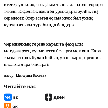
итегеҙ: ул ҡоро, тығыҙ һәм тышы ялтырап торорға
тейеш. Киҫелгән, иҙелгән урындары булһа, тиҙ
серейәсәк. Әгәр әсегән еҫ сыға икән был уның
күптән ятыуы тураһында белдерә.
Черешняның төҫөнә ҡарап та файҙалы
матдәләрҙең күпмелеген белергә мөмкин. Ҡара-
ҡыҙғылтыраҡ булған һайын, ул шәкәргә, органик
кислоталарға байыраҡ.
Автор:
Миляуша Валеева
Читайте нас