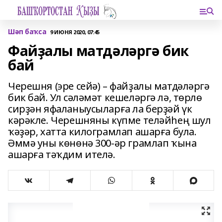
Шәп баҡса
9 ИЮНЯ 2020, 07:45
Файҙалы матдәләргә бик
бай
Черешня (эре сейә) – файҙалы матдәләргә
бик бай. Ул сәләмәт кешеләргә лә, төрлө
сирҙән яфаланыусыларға ла берҙәй үк
кәрәкле. Черешняны күпме теләйһең шул
ҡәҙәр, хатта килограмлап ашарға була.
Әммә уны көнөнә 300-әр грамлап ҡына
ашарға тәҡдим ителә.