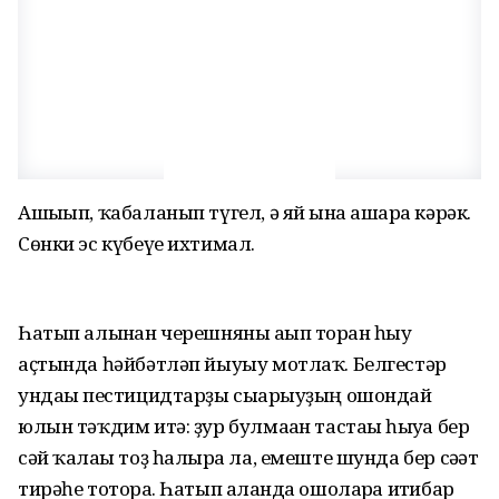
Ашығып, ҡабаланып түгел, ә яй ғына ашарға кәрәк.
Сөнки эс күбеүе ихтимал.
Һатып алынған черешняны ағып торған һыу
аҫтында һәйбәтләп йыуыу мотлаҡ. Белгестәр
ундағы пестицидтарҙы сығарыуҙың ошондай
юлын тәҡдим итә: ҙур булмаған тастағы һыуға бер
сәй ҡалағы тоҙ һалырға ла, емеште шунда бер сәғәт
тирәһе тоторға. Һатып алғанда ошоларға иғтибар