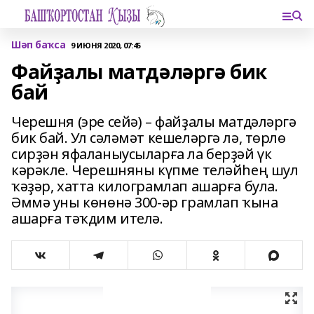
Шәп баҡса
9 ИЮНЯ 2020, 07:45
Файҙалы матдәләргә бик
бай
Черешня (эре сейә) – файҙалы матдәләргә
бик бай. Ул сәләмәт кешеләргә лә, төрлө
сирҙән яфаланыусыларға ла берҙәй үк
кәрәкле. Черешняны күпме теләйһең шул
ҡәҙәр, хатта килограмлап ашарға була.
Әммә уны көнөнә 300-әр грамлап ҡына
ашарға тәҡдим ителә.