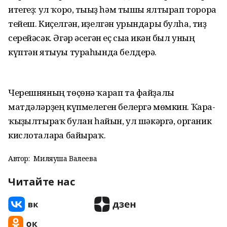
итегеҙ: ул ҡоро, тығыҙ һәм тышы ялтырап торорға
тейеш. Киҫелгән, иҙелгән урындары булһа, тиҙ
серейәсәк. Әгәр әсегән еҫ сыға икән был уның
күптән ятыуы тураһында белдерә.
Черешняның төҫөнә ҡарап та файҙалы
матдәләрҙең күпмелеген белергә мөмкин. Ҡара-
ҡыҙғылтыраҡ булған һайын, ул шәкәргә, органик
кислоталарға байыраҡ.
Автор:
Миляуша Валеева
Читайте нас