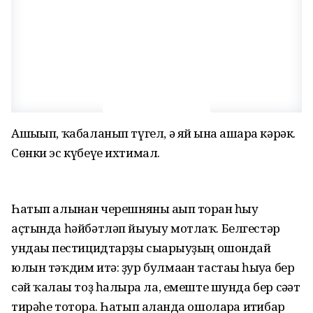
Ашығып, ҡабаланып түгел, ә яй ғына ашарға кәрәк.
Сөнки эс күбеүе ихтимал.
Һатып алынған черешняны ағып торған һыу
аҫтында һәйбәтләп йыуыу мотлаҡ. Белгестәр
ундағы пестицидтарҙы сығарыуҙың ошондай
юлын тәҡдим итә: ҙур булмаған тастағы һыуға бер
сәй ҡалағы тоҙ һалырға ла, емеште шунда бер сәғәт
тирәһе тоторға. Һатып алғанда ошоларға иғтибар