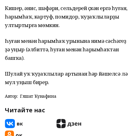
Кишер, әнис, шәфәри, сельдерей үҫкән ергә һуған,
һарымһаҡ, картуф, помидор, ҡуҙаҡлыларҙы
ултыртырға мөмкин.
Һуған менән һарымһаҡ урынына нимә сәсһәгеҙ
ҙә уңыр (әлбиттә, һуған менән һарымһаҡтан
башҡа).
Шулай уҡ ҡуҙаҡлылар артынан һәр йәшелсә лә
мул уңыш бирер.
Автор:
Гөлшат Ҡунафина
Читайте нас