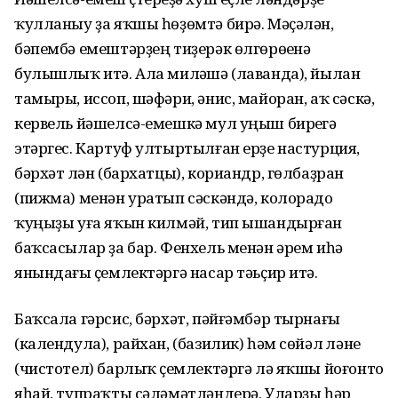
ҡулланыу ҙа яҡшы һөҙөмтә бирә. Мәҫәлән,
бәпембә емештәрҙең тиҙерәк өлгөрөүенә
булышлыҡ итә. Ала миләүшә (лаванда), йылан
тамыры, иссоп, шәфәри, әнис, майоран, аҡ сәскә,
кервель йәшелсә-емешкә мул уңыш биреүгә
этәргес. Картуф ултыртылған ерҙе настурция,
бәрхәт үлән (бархатцы), кориандр, гөл­баҙран
(пижма) менән уратып сәскән­дә, колорадо
ҡуңыҙы уға яҡын килмәй, тип ышандырған
баҡсасылар ҙа бар. Фенхель менән әрем иһә
янындағы үҫемлектәргә насар тәьҫир итә.
Баҡсала гәрсис, бәрхәт, пәйғәмбәр тырнағы
(календула), райхан, (базилик) һәм сөйәл үләне
(чистотел) барлыҡ үҫемлектәргә лә яҡшы йоғонто
яһай, тупраҡты сәләмәтләндерә. Уларҙы һәр