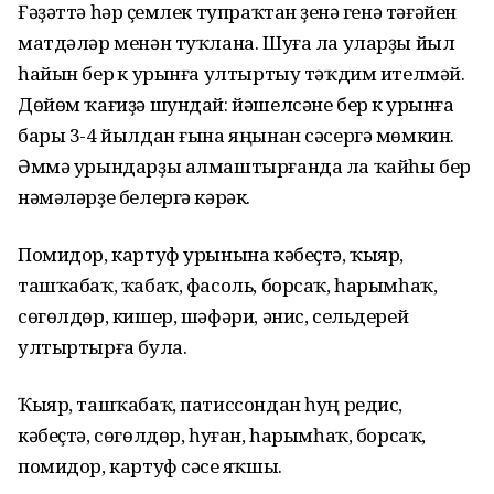
Ғәҙәттә һәр үҫемлек тупраҡтан үҙенә генә тәғәйен
матдәләр менән туҡлана. Шуға ла уларҙы йыл
һайын бер үк урынға ултыртыу тәҡдим ителмәй.
Дөйөм ҡағиҙә шундай: йәшелсәне бер үк урынға
бары 3-4 йылдан ғына яңынан сәсергә мөмкин.
Әммә урындарҙы алмаштырғанда ла ҡайһы бер
нәмәләрҙе белергә кәрәк.
Помидор, картуф урынына кәбеҫтә, ҡыяр,
ташҡабаҡ, ҡабаҡ, фасоль, борсаҡ, һарымһаҡ,
сөгөлдөр, кишер, шәфәри, әнис, сельдерей
ултыртырға була.
Ҡыяр, ташҡабаҡ, патиссондан һуң редис,
кәбеҫтә, сөгөлдөр, һуған, һарымһаҡ, борсаҡ,
помидор, картуф сәсеү яҡшы.