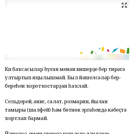
Күп баҡсасылар һуған менән кишерҙе бер тирәгә
ултыртып яңылышмай. Был йәшелсәләр бер-
береһен ҡоротҡостарҙан һаҡлай.
Сельдерей, әнис, салат, розмарин, йылан
тамыры (шалфей) һәм бөтнөк эргәһендә кәбеҫтә
ҡортлап бармай.
Йәшелсә-емеш үҫтереүҙә хуш еҫле үләндәрҙе