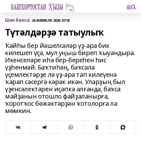
Шәп баҡса
26 ФЕВРАЛЯ 2020, 07:18
Түтәлдәрҙә татыулыҡ
Ҡайһы бер йәшелсәләр үҙ-ара бик
килешеп үҫә, мул уңыш биреп ҡыуандыра.
Икенселәре иһә бер-береһен һис
үҙһенмәй. Баҡтиһәң, баҡсала
үҫемлектәрҙе лә үҙ-ара тап килеүенә
ҡарап сәсергә кәрәк икән. Уларҙың был
үҙенсәлектәрен иҫәпкә алғанда, баҡса
майҙанын отошло файҙаланырға,
ҡоротҡос бөжәктәрҙән ҡотолорға ла
мөмкин.