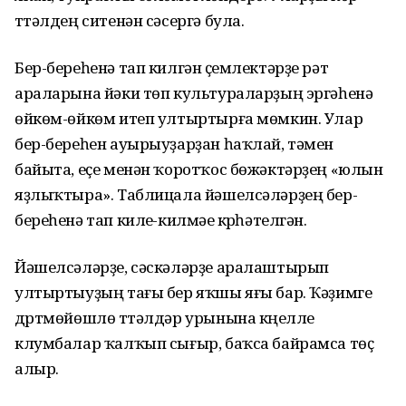
түтәлдең ситенән сәсергә була.
Бер-береһенә тап килгән үҫемлектәрҙе рәт
араларына йәки төп культураларҙың эргәһенә
өйкөм-өйкөм итеп ултыртырға мөмкин. Улар
бер-береһен ауырыуҙарҙан һаҡлай, тәмен
байыта, еҫе менән ҡоротҡос бөжәктәрҙең «юлын
яҙлыҡтыра». Таблицала йәшел­сәләрҙең бер-
береһенә тап килеү-килмәүе күрһәтелгән.
Йәшелсәләрҙе, сәскәләрҙе аралаштырып
ултыртыуҙың тағы бер яҡшы яғы бар. Ҡәҙимге
дүртмөйөшлө түтәлдәр урынына күңелле
клумбалар ҡалҡып сығыр, баҡса байрамса төҫ
алыр.