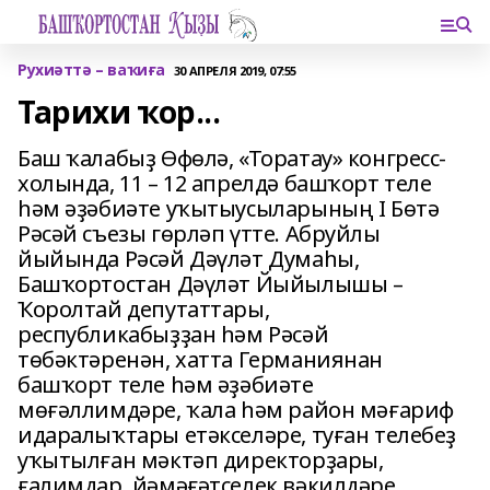
Рухиәттә – ваҡиға
30 АПРЕЛЯ 2019, 07:55
Тарихи ҡор...
Баш ҡалабыҙ Өфөлә, «Торатау» конгресс-
холында, 11 – 12 апрелдә башҡорт теле
һәм әҙәбиәте уҡытыусыларының I Бөтә
Рәсәй съезы гөрләп үтте. Абруйлы
йыйында Рәсәй Дәүләт Думаһы,
Башҡортостан Дәүләт Йыйылышы –
Ҡоролтай депутаттары,
республикабыҙҙан һәм Рәсәй
төбәктәренән, хатта Германиянан
башҡорт теле һәм әҙәбиәте
мөғәллимдәре, ҡала һәм район мәғариф
идаралыҡтары етәкселәре, туған телебеҙ
уҡытылған мәктәп директорҙары,
ғалимдар, йәмәғәтселек вәкилдәре