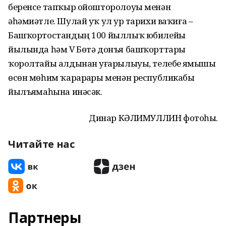
беренсе тапҡыр ойошторолоуы менән
әһәмиәтле. Шулай уҡ ул ҙур тарихи ваҡиға –
Башҡортостандың 100 йыллыҡ юбилейы
йылында һәм V Бөтә донъя башҡорттары
ҡоролтайы алдынан уҙғарылыуы, телебеҙ яҙмышы
өсөн мөһим ҡарарҙары менән республикабыҙ
йылъяҙмаһына инәсәк.
Динар КӘЛИМУЛЛИН фотоһы.
Читайте нас
Партнеры