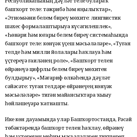
Республикаһының дәүләт теле булараҡ
башҡорт теле: тәжрибә һәм яңылыҡтар»,
«Этномәҙәни белем биреү мөхите: лингвистик
шәхес формалаштырыуҙа күсәгилешлек»,
«Һөнәри һәм юғары белем биреү системаһында
башҡорт теле: көнүҙәк үҫеш мәсьәләләре», «Туған
телде һәм милли йолаларҙы һаҡлауҙа һәм
үҫтереүҙә ғаиләнең роле», «Башҡорт телен
өйрәнеүҙә цифрлы белем биреү мөхитен
булдырыу», «Мәғариф өлкәһендә дәүләт
сәйәсәте: туған телдәрҙе өйрәнеүҙең көнүҙәк
мәсьәләләре» тигән майҙансыҡтарҙа ҡыҙыу
һөйләшеүҙәрҙә ҡатнашты.
Ике көн дауамында улар Башҡортостанда, Рәсәй
төбәктәрендә башҡорт телен һаҡлау, өйрәнеү
һәм үҫтереүҙең мөһим мәсьәләләрен тикшереп,