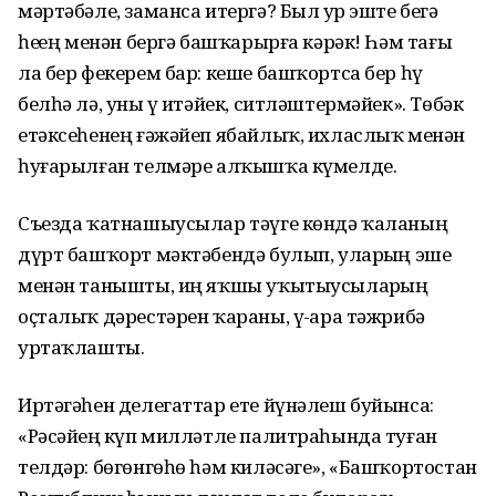
мәртәбәле, заманса итергә? Был ҙур эште беҙгә
һеҙҙең менән бергә башҡарырға кәрәк! Һәм тағы
ла бер фекерем бар: кеше башҡортса бер һүҙ
белһә лә, уны үҙ итәйек, ситләштермәйек». Төбәк
етәксеһенең ғәжәйеп ябайлыҡ, ихласлыҡ менән
һуғарылған телмәре алҡышҡа күмелде.
Съезда ҡатнашыусылар тәүге көндә ҡаланың
дүрт башҡорт мәктәбендә булып, уларҙың эше
менән танышты, иң яҡшы уҡытыусыларҙың
оҫталыҡ дәрестәрен ҡараны, үҙ-ара тәжрибә
уртаҡлашты.
Иртәгәһен делегаттар ете йүнәлеш буйынса:
«Рәсәйҙең күп милләтле палитраһында туған
телдәр: бөгөнгөһө һәм киләсәге», «Башҡортостан