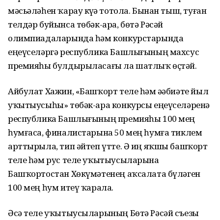
мәсьәләһен ҡарау күҙҙә тотола. Бынан тыш, туған
телдәр буйынса төбәк-ара, бөтә Рәсәй
олимпиадаларында һәм конкурстарында
еңеүселәргә республика Башлығының махсус
премияһы булдырыласағы ла шатлыҡ өҫтәй.
Айбулат Хажин, «Башҡорт теле һәм әҙәбиәте йыл
уҡытыусыһы» төбәк-ара конкурсы еңеүселәренә
республика Башлығының премияһы 100 мең
һумғаса, финалистарына 50 мең һумға тиклем
арттырыла, тип әйтеп үтте. Ә иң яҡшы башҡорт
теле һәм рус теле уҡытыусыларына
Башҡортостан Хөкүмәтенең аҡсалата бүләген
100 мең һум итеү ҡарала.
Әсә теле уҡытыусыларының Бөтә Рәсәй съезы