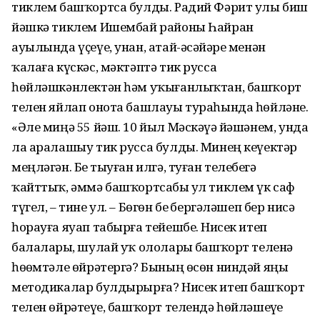
тиклем башҡортса булды. Радий Фәрит улы биш
йәшкә тиклем Ишембай районы Һайран
ауылында үҫеүе, унан, атай-әсәйҙәре менән
ҡалаға күскәс, мәктәптә тик русса
һөйләшкәнлектән һәм уҡығанлыҡтан, башҡорт
телен яйлап онота башлауы тураһында һөйләне.
«Әле миңә 55 йәш. 10 йыл Мәскәүҙә йәшәнем, унда
ла аралашыу тик русса булды. Минең кеүектәр
меңләгән. Беҙ тыуған илгә, туған телебеҙгә
ҡайттыҡ, әммә башҡортсабыҙ ул тиклем үк саф
түгел, – тине ул. – Бөгөн беҙ бергәләшеп бер нисә
һорауға яуап табырға тейешбеҙ. Нисек итеп
балаларҙы, шулай уҡ ололарҙы башҡорт теленә
һөҙөмтәле өйрәтергә? Бының өсөн ниндәй яңы
методикалар булдырырға? Нисек итеп башҡорт
телен өйрәтеүҙе, башҡорт телендә һөйләшеүҙе