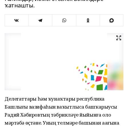
ҡатнашты.
Делегаттарҙы һәм ҡунаҡтарҙы республика
Башлығы вазифаһын ваҡытлыса башҡарыусы
Радий Хәбировтың тәбрикләүе йыйынға оло
мәртәбә өҫтәне. Уның телмәре башынан аҙағына