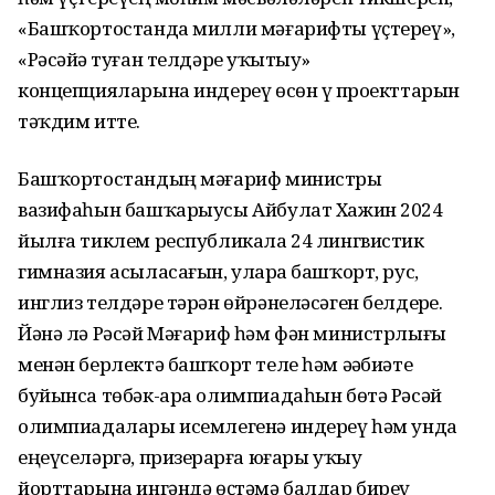
«Башҡортостанда милли мәғарифты үҫтереү»,
«Рәсәйҙә туған телдәрҙе уҡытыу»
концепцияларына индереү өсөн үҙ проекттарын
тәҡдим итте.
Башҡортостандың мәғариф министры
вазифаһын башҡарыусы Ай­булат Хажин 2024
йылға тиклем республикала 24 лингвистик
гимназия асыласағын, уларҙа башҡорт, рус,
инглиз телдәре тәрән өйрәнеләсәген белдерҙе.
Йәнә лә Рәсәй Мәғариф һәм фән министрлығы
менән берлектә башҡорт теле һәм әҙәбиәте
буйынса төбәк-ара олимпиадаһын бөтә Рәсәй
олимпиадалары исемлегенә индереү һәм унда
еңеүселәргә, призерҙарға юғары уҡыу
йорттарына ингәндә өҫтәмә балдар биреү