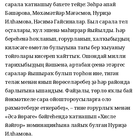
сарала ҡатнашыу бәхете тейҙе: Зөһрә апай
Бәшәрова, Мөхәмәтйәр Мәғәсүмов, Нуриҙә
Илһамова, Нәсимә Гайсиналар. Был сарала тел
оҫталары, ҡул эшенә маһирҙар йыйылды. Һәр
береһенә һоҡланып, ғорурланып, халҡыбыҙҙың
киләсәге өмөтлө булыуына тағы бер ҡыуаныу
тойғолары кисереп ҡайттыҡ. Ошондай милли
тарихыбыҙҙың йәшәүенә, артабан үҫеүенә этәргес
саралар йышыраҡ булып торһон ине, тигән
теләк менән янып йөрөүселәребеҙ ҙә һәр районда
барлығына ышандым. Файҙалы, төрлө яҡлы бай
йөкмәткеле сара ойоштороусыларға оло
рәхмәтебеҙҙе еткерәбеҙ», – тине ғорурлыҡ менән
«Әсә йөрәге» бәйгеһендә ҡатнашып «Хисле
йәйғор» номинацияһына лайыҡ булған Нуриҙә
Илһамова.