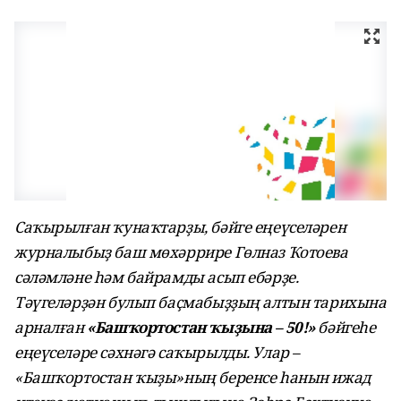
Саҡырылған ҡунаҡтарҙы, бәйге еңеүселәрен
журналыбыҙ баш мөхәррире Гөлназ Ҡотоева
сәләмләне һәм байрамды асып ебәрҙе.
Тәүгеләрҙән булып баҫмабыҙҙың алтын тарихына
арналған
«Башҡортостан ҡыҙына – 50!»
бәйгеһе
еңеүселәре сәхнәгә саҡырылды. Улар –
«Башҡортостан ҡыҙы»ның беренсе һанын ижад