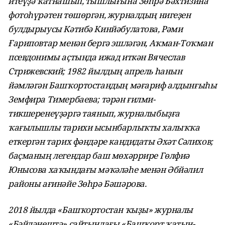
итеүҙә ҡатнашып, тышлығына Зөһрә Бәхтизина
фотоһүрәтен төшөргән, журналдың нигеҙен
булдырыусы Кәтибә Кинйәбулатова, Рәми
Ғариповтар менән бергә эшләгән, Аҡман-Тоҡман
псевдонимы аҫтында ижад иткән Вячеслав
Стрижевский; 1982 йылдың апрель һанын
йәмләгән Башҡортостандың мәғариф алдынғыһы
Земфира Тимербаева; тәрән ғилми-
тикшеренеүҙәргә таянып, журналыбыҙға
ҡағылышлы тарихи ысынбарлыҡты халыҡҡа
еткергән тарих фәндәре кандидаты Әхәт Сәлихов;
баҫманың легендар баш мөхәррире Гөлфиә
Юнысова хаҡындағы мәҡәләһе менән Әбйәлил
районы ағинәйе Зөһрә Бәшәрова.
2018 йылда «Башҡортостан ҡыҙы» журналы
«Бәйләнештә» сайтындағы «Башҡорт ҡатын-