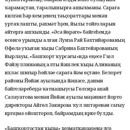
ҡарамаҫтан, таралышырға ашыҡманы. Сараға
килгән һәр кем үҙенең тәьҫораттары менән
уртаҡлашты, рәхмәт һүҙен, йылы тойғоларын
әйтергә ашҡынды. «Әсә йөрәге» бәйгеһендә
өсөнсө урынды алған Луиза Рай Бәхтийәрованың
Өфөлә уҡыған ҡыҙы Сабрина Бәхтейәрованың
йырлауы, «Башҡорт ҡурсағы»нда еңеүсе Гүзәл
Фәйзуллинаның алты йәшлек ҡыҙы Алинаның
ихлас шиғыр һөйләүе сараға йәм өҫтәне. Белорет
районы Йөйәк ауылында йәшәүсе, даими
бәйгеләребеҙҙә ҡатнашыусы Гөлсирә апай
Салауатова менән Йөйәк ауылы мәҙәниәт йорто
директоры Айгөл Закирова ҡул эштәренән сағыу
күргәҙмә ойоштороп, байрамдың күрке булды.
«Башҡортостан ҡыҙы» хеҙмәткәрҙәренә зур