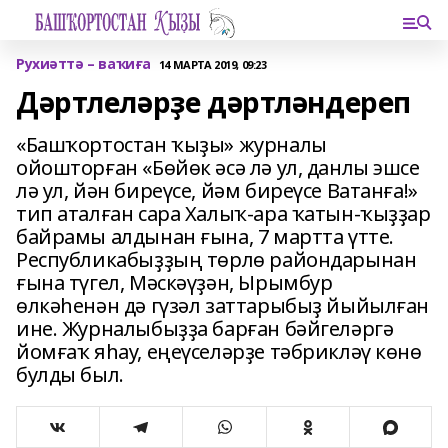
Рухиәттә – ваҡиға
14 МАРТА 2019, 09:23
Дәртлеләрҙе дәртләндереп
«Башҡортостан ҡыҙы» журналы
ойошторған «Бөйөк әсә лә ул, данлы эшсе
лә ул, йән биреүсе, йәм биреүсе Ватанға!»
тип аталған сара Халыҡ-ара ҡатын-ҡыҙҙар
байрамы алдынан ғына, 7 мартта үтте.
Республикабыҙҙың төрлө райондарынан
ғына түгел, Мәскәүҙән, Ырымбур
өлкәһенән дә гүзәл заттарыбыҙ йыйылған
ине. Журналыбыҙҙа барған бәйгеләргә
йомғаҡ яһау, еңеүселәрҙе тәбрикләү көнө
булды был.