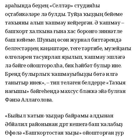
араһында беҙҙең «Селтәр» студияһы
оҫтабикәләре лә булды. Туйҙа ҡыҙҙың бейеме
таҡыяны алып ҡашмау кейҙергән. Ә ҡашмау –
башҡорт халҡына ғына хас боронғо зиннәтле
баш кейеме. Шуның өсөн журнал биттәрендә
белгестәрҙең кәңәштәре, тегеү тәртибе, музейҙағы
өлгөләрен тасуирлап яҙылып, ҡашмау эшләүгә
лә бәйге ойошторолһа, бик һәйбәт булыр ине.
Бренд булырлыҡ ҡашмауыбыҙҙы бөтә илгә
танытыр инек», – тип теләген белдерҙе «Таҡыя
нағышы» бәйгеһендә махсус бүләккә эйә булған
Фәнүзә Аллағолова.
«Быйыл ҡатын-ҡыҙҙар байрамы алдынан
Әбйәлил районынан дүрт кешегә баш ҡалабыҙ
Өфөлә «Башҡортостан ҡыҙы» ойошторған ҙур