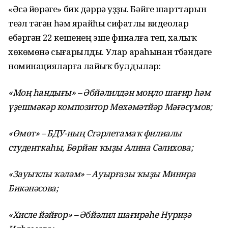
«Әсә йөрәге» бик дәррәү уҙҙы. Бәйге шарттарын
теүәл үтәгән һәм ярайһы сифатлы видеолар
ебәргән 22 кешенең эше финалға үтеп, халыҡ
хөкөмөнә сығарылды. Улар араһынан түбәндәге
номинацияларға лайыҡ булдылар:
«Моң һандығы» – Әбйәлилдән моңло шағир һәм
үҙешмәкәр композитор Мөхәмәтйәр Мәғәсүмов;
«Өмөт» – БДУ-ның Стәрлетамаҡ филиалы
студенткаһы, Бөрйән ҡыҙы Алина Сәлихова;
«Зауыҡлы ҡәләм» – Ауырғазы ҡыҙы Минира
Бикәнәсова;
«Хисле йәйғор» – Әбйәлил шағирәһе Нуриҙә