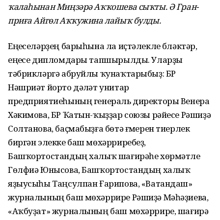
ҡалаһынан Миңзәрә Аҡҡошева сыҡты. Ә Гран-
приға Айгөл Аҡҡужина лайыҡ булды.
Еңеүселәрҙең барыһына ла иҫтәлекле бүләктәр,
еңеүсе дипломдары тапшырылды. Уларҙы
тәбрикләргә абруйлы ҡунаҡтарыбыҙ: БР
Нәшриәт йорто дәүләт унитар
предприятиеһының генераль директоры Венера
Хәкимова, БР Ҡатын-ҡыҙҙар союзы рәйесе Рәшиҙә
Солтанова, баҫмабыҙға бөтә ғүмерен тиерлек
биргән элекке баш мөхәрриребеҙ,
Башҡортостандың халыҡ шағирәһе хөрмәтле
Гөлфиә Юнысова, Башҡортостандың халыҡ
яҙыусыһы Таңсулпан Ғарипова, «Ватандаш»
журналының баш мөхәррире Рәшиҙә Мәһәҙиева,
«Аҡбуҙат» журналының баш мөхәррире, шағирә