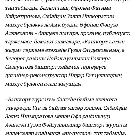
тип табылды. Бынан тыш, Өфөнән Фатима
Хәйретдинова, Сибайҙан Зәлиә Ишморатова
махсус бүләккә лайыҡ булды. Өфөнән Фәнүзә
Аллағолова – билдәле шағирә, прозаик, публицист,
тәржемәсе, йәмәғәт эшмәкәре, «Башҡорт ҡатын-
ҡыҙы» төркөмө етәксеһе Гүзәл Ситдиҡованың, ә
Белорет районы Йөйәк ауылынан Гөлсирә
Салауатова башҡорт кейемен тергеҙеүсе
дизайнер-реконструктор Илдар Ғатауллиндың
махсус бүләген алып ҡыуанды.
«Башҡорт ҡурсағы» бәйгеһе быйыл икенсегә
үткәрелде. Уға ла байтаҡ эштәр килгән. Сибайҙан
Зәлиә Ишморатова менән Өфө районында
йәшәгән Гүзәл Фәйзуллиналар башҡорт ҡурсағы
эшләүселәр араһында «иң-иңдәре» тип табылһа,