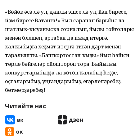
«Бөйөк әсә лә ул, данлы эшсе лә ул, йән биреүсе,
йәм биреүсе Ватанға!» Был саранан барыһы ла
шатлыҡ-ҡыуанысҡа сорналып, йылы тойғолары
менән бүлешеп, артабан да ижад итергә,
халҡыбыҙға хеҙмәт итергә тигән дәрт менән
таралышты. «Башҡортостан ҡыҙы» йыл һайын
төрлө бәйгеләр ойоштороп тора. Быйылғы
конкурстарыбыҙҙа ла көтөп ҡалабыҙ һеҙҙе,
оҫталарыбыҙ, уңғандарыбыҙ, егәрлеләребеҙ,
бөтмөрҙәребеҙ!
Читайте нас