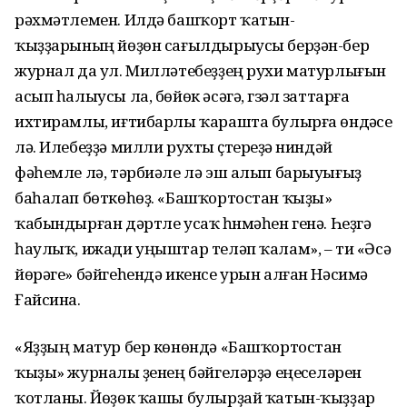
рәхмәтлемен. Илдә башҡорт ҡатын-
ҡыҙҙарының йөҙөн сағылдырыусы берҙән-бер
журнал да ул. Милләтебеҙҙең рухи матурлығын
асып һалыусы ла, бөйөк әсәгә, гүзәл заттарға
ихтирамлы, иғтибарлы ҡарашта булырға өндәүсе
лә. Илебеҙҙә милли рухты үҫтереүҙә ниндәй
фәһемле лә, тәрбиәле лә эш алып барыуығыҙ
баһалап бөткөһөҙ. «Башҡортостан ҡыҙы»
ҡабындырған дәртле усаҡ һүнмәһен генә. Һеҙгә
һаулыҡ, ижади уңыштар теләп ҡалам», – ти «Әсә
йөрәге» бәйгеһендә икенсе урын алған Нәсимә
Ғайсина.
«Яҙҙың матур бер көнөндә «Башҡортостан
ҡыҙы» журналы үҙенең бәйгеләрҙә еңеүселәрен
ҡотланы. Йөҙөк ҡашы булырҙай ҡатын-ҡыҙҙар