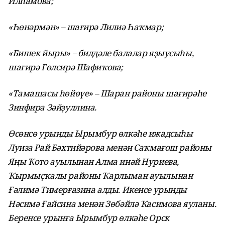
Илһамова;
«Һөнәрмән» – шағирә Лилиә Һаҡмар;
«Бишек йыры» – билдәле балалар яҙыусыһы,
шағирә Гөлсирә Шафиҡова;
«Тамашасы һөйөүе» – Шаран районы шағирәһе
Зинфира Зәйҙуллина.
Өсөнсө урынды Ырымбур өлкәһе ижадсыһы
Луиза Рай Бәхтийәрова менән Саҡмағош районы
Яңы Ҡото ауылынан Алма инәй Нуриева,
Ҡырмыҫҡалы районы Ҡарлыман ауылынан
Ғәлимә Тимерғазина алды. Икенсе урынды
Нәсимә Ғайсина менән Зөбәйлә Ҡасимова яуланы.
Беренсе урынға Ырымбур өлкәһе Орск