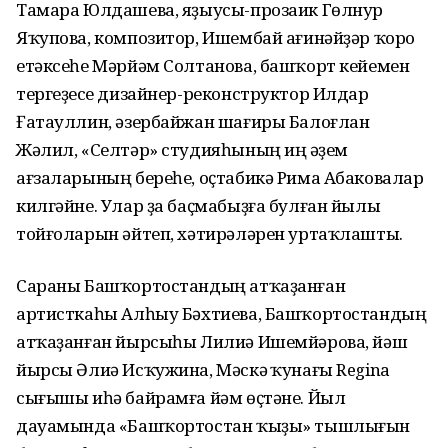
Тамара Юлдашева, яҙыусы-прозаик Гөлнур
Яҡупова, композитор, Ишембай ағинәйҙәр ҡоро
етәксеһе Мәрйәм Солтанова, башҡорт кейемен
тергеҙеүсе дизайнер-реконструктор Илдар
Ғатауллин, әзербайжан шағиры Балоғлан
Жәлил, «Селтәр» студияһының иң әүҙем
ағзаларының береһе, оҫтабикә Рима Абаковалар
килгәйне. Улар ҙа баҫмабыҙға булған йылы
тойғоларын әйтеп, хәтирәләрен уртаҡлашты.
Сараны Башҡортостандың атҡаҙанған
артисткаһы Алһыу Бәхтиева, Башҡортостандың
атҡаҙанған йырсыһы Лилиә Ишемйәрова, йәш
йырсы Әлиә Исҡужина, Мәскәү ҡунағы Regina
сығышы иһә байрамға йәм өҫтәне. Йыл
дауамында «Башҡортостан ҡыҙы» тышлығын