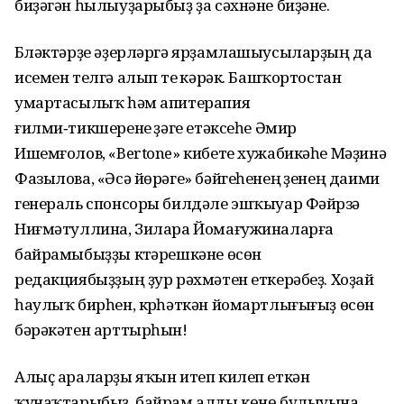
биҙәгән һылыуҙарыбыҙ ҙа сәхнәне биҙәне.
Бүләктәрҙе әҙерләргә ярҙамлашыусыларҙың да
исемен телгә алып үтеү кәрәк. Башҡортостан
умартасылыҡ һәм апитерапия
ғилми‑тикшеренеү үҙәге етәксеһе Әмир
Ишемғолов, «Bertone» кибете хужабикәһе Мәҙинә
Фазылова, «Әсә йөрәге» бәйгеһенең үҙенең даими
генераль спонсоры билдәле эшҡыуар Фәйрүзә
Ниғмәтуллина, Зилара Йомағужиналарға
байрамыбыҙҙы күтәрешкәне өсөн
редакциябыҙҙың ҙур рәхмәтен еткерәбеҙ. Хоҙай
һаулыҡ бирһен, күрһәткән йомартлығығыҙ өсөн
бәрәкәтен арттырһын!
Алыҫ араларҙы яҡын итеп килеп еткән
ҡунаҡтарыбыҙ, байрам алды көнө булыуына