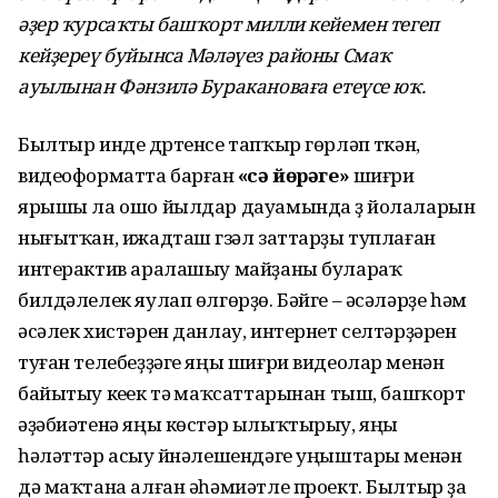
әҙер ҡурсаҡты башҡорт милли кейемен тегеп
кейҙереү буйынса Мәләүез районы Смаҡ
ауылынан Фәнзилә Буракановаға етеүсе юҡ.
Былтыр инде дүртенсе тапҡыр гөрләп үткән,
видеоформатта барған
«Әсә йөрәге»
шиғри
ярышы ла ошо йылдар дауамында үҙ йолаларын
нығытҡан, ижадташ гүзәл заттарҙы туплаған
интерактив аралашыу майҙаны булараҡ
билдәлелек яулап өлгөрҙө. Бәйге – әсәләрҙе һәм
әсәлек хистәрен данлау, интернет селтәрҙәрен
туған телебеҙҙәге яңы шиғри видеолар менән
байытыу кеүек тәү маҡсаттарынан тыш, башҡорт
әҙәбиәтенә яңы көстәр ылыҡтырыу, яңы
һәләттәр асыу йүнәлешендәге уңыштары менән
дә маҡтана алған әһәмиәтле проект. Былтыр ҙа