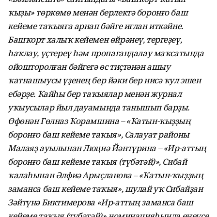
ҡыҙы» төркөмө менән берлектә боронғо баш
кейеме таҡыяға арнап бәйге иғлан иткәйне.
Башҡорт халыҡ кейемен өйрәнеү, тергеҙеү,
һаҡлау, үҫтереү һәм пропагандалау маҡсатында
ойошторолған бәйгегә өс тиҫтәнән ашыу
ҡатнашыусы үҙенең бер йәки бер нисә ҡул эшен
ебәрҙе. Ҡайһы бер таҡыялар менән журнал
уҡыусылар йыл дауамында танышып барҙы.
Өфөнән Гөлназ Ҡорамшина – «Ҡатын-ҡыҙҙың
боронғо баш кейеме таҡыя», Салауат районы
Малаяҙ ауылынан Люциә Йәнтүрина – «Ир-аттың
боронғо баш кейеме таҡыя (түбәтәй)», Сибай
ҡалаһынан Әлфиә Арыҫланова – «Ҡатын-ҡыҙҙың
заманса баш кейеме таҡыя», шулай уҡ Сибайҙан
Зәйтүнә Биктимерова «Ир-аттың заманса баш
кейеме таҡыя (түбәтәй)» номинацияһында еңеүсе