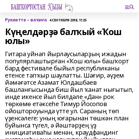
Рухиәттә – ваҡиға
4 СЕНТЯБРЯ 2018, 11:25
Күңелдәрҙә балҡый «Ҡош
юлы»
Гитара уйнап йырлаусыларҙың ижадын
популярлаштырған «Ҡош юлы» башҡорт
бард фестивале быйыл республиканы
етенсе тапҡыр шаулатты. Шағир, әүҙем
йәмәғәтсе Азамат Юлдашбаев
башланғысында биш йыл ҡанат нығытып,
инде икенсе йыл билдәле «Дан» рок
төркөмө етәксеһе Тимур Йосопов
ойоштороуында үтте ул. Сараның төп
үҙенсәлеге: уның юғарынан төшкән план
буйынса түгел, ә йәштәрҙең үҙ
инициативаһы менән, краудфандинг