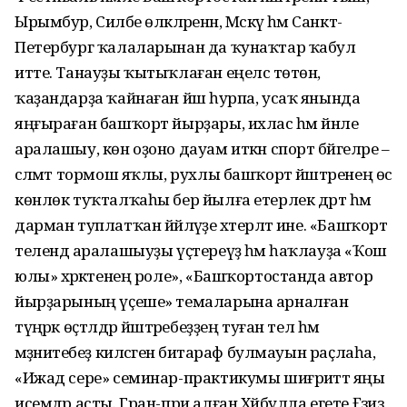
Ырымбур, Силәбе өлкәләренән, Мәскәү һәм Санкт-
Петербург ҡалаларынан да ҡунаҡтар ҡабул
итте. Танауҙы ҡытыҡлаған еңелсә төтөн,
ҡаҙандарҙа ҡайнаған йәш һурпа, усаҡ янында
яңғыраған башҡорт йырҙары, ихлас һәм йәнле
аралашыу, көн оҙоно дауам иткән спорт бәйгеләре –
сәләмәт тормош яҡлы, рухлы башҡорт йәштәренең өс
көнлөк туҡталҡаһы бер йылға етерлек дәрт һәм
дарман туплатҡан йәйләүҙе хәтерләтә ине. «Башҡорт
телендә аралашыуҙы үҫтереүҙә һәм һаҡлауҙа «Ҡош
юлы» хәрәкәтенең роле», «Башҡортостанда автор
йырҙарының үҫеше» темаларына арналған
түңәрәк өҫтәлдәр йәштәребеҙҙең туған тел һәм
мәҙәниәтебеҙ киләсәгенә битараф булмауын раҫлаһа,
«Ижад сере» семинар-практикумы шиғриәттә яңы
исемдәр асты. Гран-при алған Хәйбулла егете Ғәзиз