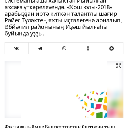
системаһы аша халыҡтан йыйылған
аҡсаға үткәрелеүендә. «Ҡош юлы-2018»
арабыҙҙан иртә киткән талантлы шағир
Рәйес Түләктең яҡты иҫтәлегенә арналып,
Әбйәлил районының Иҙәш йылғаһы
буйында уҙҙы.
Фестиваль йәмле Башҡортостан йәштәренән тыш,