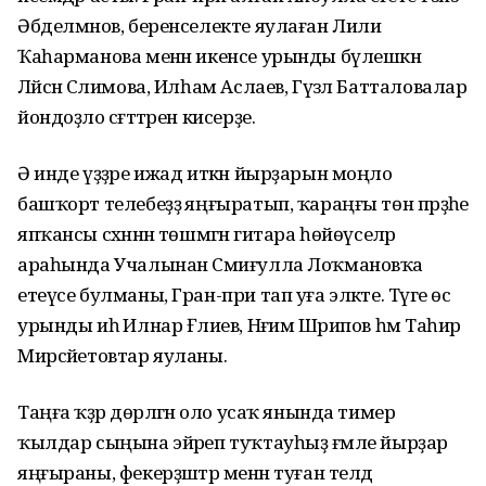
Әбделмәнов, беренселекте яулаған Лилиә
Ҡаһарманова менән икенсе урынды бүлешкән
Ләйсән Сәлимова, Илһам Аслаев, Гүзәл Батталовалар
йондоҙло сәғәттәрен кисерҙе.
Ә инде үҙҙәре ижад иткән йырҙарын моңло
башҡорт телебеҙҙә яңғыратып, ҡараңғы төн пәрҙәһе
япҡансы сәхнәнән төшмәгән гитара һөйөүселәр
араһында Учалынан Сәмиғулла Лоҡмановҡа
етеүсе булманы, Гран-при тап уға эләкте. Тәүге өс
урынды иһә Илнар Ғәлиев, Нәғим Шәрипов һәм Таһир
Мирсәйетовтар яуланы.
Таңға ҡәҙәр дөрләгән оло усаҡ янында тимер
ҡылдар сыңына эйәреп туҡтауһыҙ ғәмле йырҙар
яңғыраны, фекерҙәштәр менән туған телдә