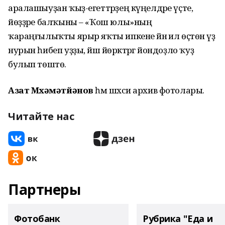
аралашыуҙан ҡыҙ-егеттәрҙең күңелдәре үҫте,
йөҙҙәре балҡыны – «Ҡош юлы»ның
ҡараңғылыҡты ярыр яҡты ипкене йәнә ил өҫтөнә үҙ
нурын һибеп уҙҙы, йәш йөрәктәргә йондоҙло ҡуҙ
булып төштө.
Азат Мөхәмәтйәнов
һәм шәхси архив фотолары.
Читайте нас
Партнеры
Фотобанк
Рубрика "Еда и