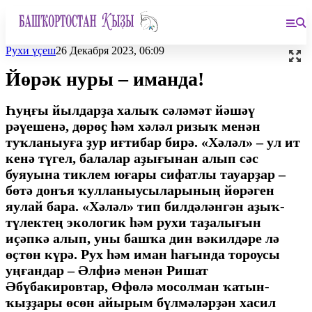
Рухи үҫеш
26 Декабря 2023, 06:09
Йөрәк нуры – иманда!
Һуңғы йылдарҙа халыҡ сәләмәт йәшәү
рәүешенә, дөрөҫ һәм хәләл ризыҡ менән
туҡланыуға ҙур иғтибар бирә. «Хәләл» – ул ит
кенә түгел, балалар аҙығынан алып сәс
буяуына тиклем юғары сифатлы тауарҙар –
бөтә донъя ҡулланыусыларының йөрәген
яулай бара. «Хәләл» тип билдәләнгән аҙыҡ-
түлектең экологик һәм рухи таҙалығын
иҫәпкә алып, уны башҡа дин вәкилдәре лә
өҫтөн күрә. Рух һәм иман һағында тороусы
уңғандар – Әлфиә менән Ришат
Әбүбакировтар, Өфөлә мосолман ҡатын-
ҡыҙҙары өсөн айырым бүлмәләрҙән хасил