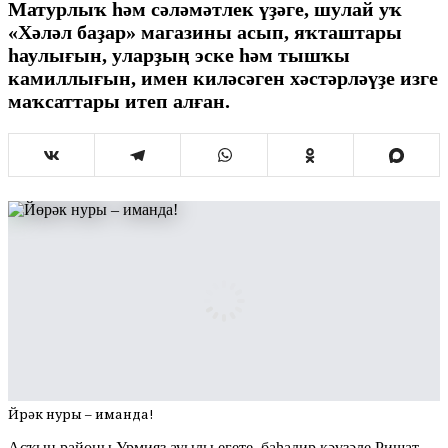
Матурлыҡ һәм сәләмәтлек үҙәге, шулай уҡ
«Хәләл баҙар» магазины асып, яҡташтары
һаулығын, уларҙың эске һәм тышҡы
камиллығын, имен киләсәген хәстәрләүҙе изге
маҡсаттары итеп алған.
Йөрәк нуры – иманда!
Асҡын районы Урмияҙ ауылы егете, баһадир кәүҙәле Ришат