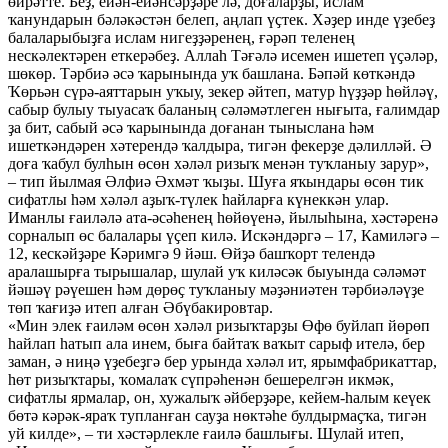
өйрәтте. Беҙ, ейән-ейәнсәрҙәре лә, доғаларҙы, ислам
ҡанундарын бәләкәстән белеп, аңлап үҫтек. Хәҙер инде үҙебеҙ
балаларыбыҙға ислам нигеҙҙәренең, ғәрәп теленең
нескәлектәрен еткерәбеҙ. Аллаһ Тәғәлә исемен ишетеп үҫәләр,
шөкөр. Тәрбиә әсә ҡарынында уҡ башлана. Бәпәй көткәндә
Ҡөрьән сүрә-аяттарын уҡыу, зекер әйтеп, матур һүҙҙәр һөйләү,
сабыр булыу тыуасаҡ баланың сәләмәтлеген нығыта, ғалимдар
ҙа бит, сабый әсә ҡарынында доғанан тыныслана һәм
ишеткәндәрен хәтерендә ҡалдыра, тигән фекерҙе дәлилләй. Ә
доға ҡабул булһын өсөн хәләл ризыҡ менән туҡланыу зарур»,
– тип йылмая Әлфиә Әхмәт ҡыҙы. Шуға яҡындары өсөн тик
сифатлы һәм хәләл аҙыҡ-түлек һайларға күнеккән улар.
Иманлы ғаиләлә ата-әсәһенең һөйөүенә, йылыһына, хәстәренә
сорналып өс балалары үҫеп килә. Искәндәргә – 17, Камиләгә –
12, кескәйҙәре Кәримгә 9 йәш. Өйҙә башҡорт телендә
аралашырға тырышалар, шулай уҡ киләсәк быуында сәләмәт
йәшәү рәүешен һәм дөрөҫ туҡланыу мәҙәниәтен тәрбиәләүҙе
төп ҡағиҙә итеп алған Әбүбакировтар.
«Мин элек ғаиләм өсөн хәләл ризыҡтарҙы Өфө буйлап йөрөп
һайлап һатып ала инем, быға байтаҡ ваҡыт сарыф ителә, бер
заман, ә ниңә үҙебеҙгә бер урында хәләл ит, ярымфабрикаттар,
һөт ризыҡтары, ҡомалаҡ сүпрәһенән бешерелгән икмәк,
сифатлы ярмалар, он, хужалыҡ әйберҙәре, кейем-һалым кеүек
бөтә кәрәк-яраҡ тупланған сауҙа нөктәһе булдырмаҫҡа, тигән
уй килде», – ти хәстәрлекле ғаилә башлығы. Шулай итеп,