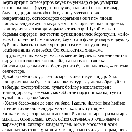
Беҙгә артрит, остеоартроз кеүек быуындар сире, умыртҡа
бағанаһындағы (бүҫер, протрузия, сколиоз) патологиялар,
быуындар дисплазияһы, һыҙланыу уятҡан төрлө
невралгиялар, остеохондроз осрағында бил һәм янбаш
һөйәктәрендәге ауыртыуҙар, умыртҡа артерияһы синдромы,
радикулит яфалағанда мөрәжәғәт итәләр. Шулай уҡ ҡан
баҫымы сирҙәрен, вегетатив функционаллек боҙолоуын, мейе-
эсәк бәйләнеше һәм ашҡаҙан, бауыр дисфункцияларын дауалау
буйынса һауыҡтырыу курстары һәм имгәнеүҙән һуң
реабилитация үткәрәбеҙ. Остеопластика хиджама,
гирудотерапия, махсус массаж менән берлектә кешене байтаҡ
сирҙән ҡотолдороу көсөнә эйә, хатта өмөтһөҙлөккә
бирелгәндәрҙе лә аяҡҡа баҫтырырға булышлыҡ итә», – ти үҙәк
белгестәре.
Декабрҙә «Никах үҙәге»н асырға маҡсат ҡуйғандар. Унда
һөнәр оҫталары буласаҡ кәләшкә матур, зауыҡлы образ уйлап
табыуҙы хәстәрләйәсәк, яулыҡ бәйләү нескәлектәренә
төшөндөрәсәк, ғөмүмән, мөхәббәтле парҙы никахҡа, туйға
тулыһынса әҙерләйәсәк.
«Хәләл баҙар»ҙың да эше уң бара. Һарыҡ, йылҡы һәм һыйыр
итенән тәмле билмәндәр, манты, кәтлит, тултырма,
хинкали, ҡаҙылар, ыҫланған ҡош, йылҡы иттәре – ризыҡтарға
зыянлы, соя-крахмал кеүек осһоҙ өҫтәлмәләр ҡушылмауға
ҡарамаҫтан, хаҡтары юғары түгел. Ысын мосолман өсөн
алдашыу, мутлашыу, килем хаҡында ғына уйлау – харам, шуға