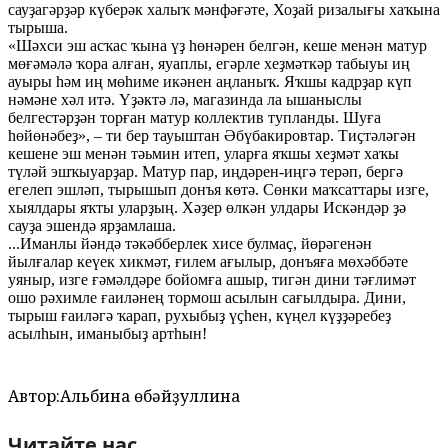
сауҙагәрҙәр күберәк халыҡ мәнфәғәте, Хоҙай ризалығы хаҡына
тырыша.
«Шәхси эш асҡас ҡына үҙ һөнәрен белгән, кеше менән матур
мөғәмәлә ҡора алған, яуаплы, егәрле хеҙмәткәр табыуы иң
ауыры һәм иң мөһиме икәнен аңланыҡ. Яҡшы кадрҙар күп
нәмәне хәл итә. Үҙәктә лә, магазинда ла ышаныслы
белгестәрҙән торған матур коллектив тупланды. Шуға
һөйөнәбеҙ», – ти бер тауыштан Әбүбакировтар. Тиҫтәләгән
кешене эш менән тәьмин итеп, уларға яҡшы хеҙмәт хаҡы
түләй эшҡыуарҙар. Матур пар, иңдәрен-иңгә терәп, бергә
егелеп эшләп, тырышып донъя көтә. Сөнки маҡсаттары изге,
хыялдары яҡты уларҙың. Хәҙер өлкән улдары Искәндәр ҙә
сауҙа эшендә ярҙамлаша.
...Иманлы йәндә тәкәбберлек хисе булмаҫ, йөрәгенән
йылғалар кеүек хикмәт, ғилем ағылыр, донъяға мөхәббәте
уяныр, изге ғәмәлдәре бойомға ашыр, тигән дини тәғлимәт
ошо рәхимле ғаиләнең тормош асылын сағылдыра. Дини,
тырыш ғаиләгә ҡарап, рухыбыҙ үҫһен, күңел күҙҙәребеҙ
асылһын, иманыбыҙ артһын!
Автор:
Альбина Ғөбәйҙуллина
Читайте нас