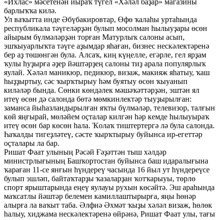
«Ихлас» мәсетенән йыраҡ түгел «Хәләл баҙар» магазины
барлыҡҡа килә.
Ул ваҡытта инде Әбүбакировтар, Өфө ҡалаһы уртаһында
республикала тәүгеләрҙән булып мосолман һылыуҙары өсөн
айырым бүлмәләрҙән торған Матурлыҡ салоны асып,
эшҡыуарлыҡта тәүге аҙымдар яһаған, бизнес нескәлектәренә
бер аҙ төшөнгән була. Алсаҡ, киң күңелле, егәрле, гел ярҙам
ҡулы һуҙырға әҙер йәштәрҙең салоны тиҙ арала популярлыҡ
яулай. Хәләл маникюр, педикюр, визаж, макияж яһатыу, ҡаш
һыҙҙыртыу, сәс ҡырҡтырыу һәм буятыу өсөн ҡыуанып
киләләр бында. Сөнки көндәлек мәшәҡәттәрҙән, эштән ял
итеү өсөн дә салонда бөтә мөмкинлектәр тыуҙырылған:
заманса йыһазландырылған яҡты бүлмәләр, телевизор, талғын
көй яңғырай, мөләйем оҫталар килгән һәр кемде һылыуыраҡ
итеү өсөн бар көсөн һала. Ҡолаҡ тиштертергә лә була салонда.
Һаҡалды тигеҙләтеү, сәсте ҡырҡтырыу буйынса ир-егеттәр
оҫталары ла бар.
Ришат Фаат улының Рәсәй Ғәҙәттән тыш хәлдәр
министрлығының Башҡортостан буйынса баш идаралығына
ҡараған 11-се янғын һүндереү часында 16 йыл ут һүндереүсе
булып эшләп, байтаҡтарҙы ҡазаларҙан ҡотҡарыуы, төрлө
спорт ярыштарында еңеү яулауы рухын көсәйтә. Эш араһында
маҡсатлы йәштәр белемен камиллаштырырға, яңы һөнәр
алырға ла ваҡыт таба. Әлфиә Әхмәт ҡыҙы хәләл визаж, һөлөк
һалыу, хиджама нескәлектәренә өйрәнә, Ришат Фаат улы, тағы