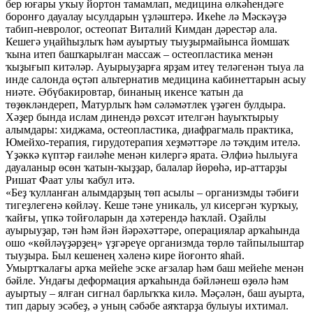
бер юғары уҡыу йортон тамамлап, медицина өлкәһендәге
боронғо дауалау ысулдарын үҙләштерә. Икеһе лә Мәскәүҙә
табип-невролог, остеопат Виталий Кимдан дәрестәр ала.
Кешегә уңайһыҙлыҡ һәм ауыртыу тыуҙырмайынса йомшаҡ
ҡына итеп башҡарылған массаж – остеопластика менән
ҡыҙығып китәләр. Ауырыуҙарға ярҙам итеү теләгенән тыуа ла
инде салонда өҫтәп альтернатив медицина кабинеттарын асыу
ниәте. Әбүбакировтар, бинаның икенсе ҡатын да
төҙөкләндереп, Матурлыҡ һәм сәләмәтлек үҙәген булдыра.
Хәҙер бында ислам динендә рөхсәт ителгән һауыҡтырыу
алымдары: хиджама, остеопластика, диафрагмаль практика,
Юмейхо-терапия, гирудотерапия хеҙмәттәре лә тәҡдим ителә.
Үҙәккә күптәр ғаиләһе менән килергә ярата. Әлфиә һылыуға
дауаланыр өсөн ҡатын-ҡыҙҙар, балалар йөрөһә, ир-аттарҙы
Ришат Фаат улы ҡабул итә.
«Беҙ ҡулланған алымдарҙың төп асылы – организмды тәбиғи
тигеҙлегенә көйләү. Кеше тәне уникаль, ул кисергән ҡурҡыу,
ҡайғы, үпкә тойғоларын да хәтерендә һаҡлай. Оҙайлы
ауырыуҙар, тән һәм йән йәрәхәттәре, операциялар арҡаһында
ошо «көйләүҙәрҙең» үҙгәреүе организмда төрлө тайпылыштар
тыуҙыра. Был кешенең хәленә кире йоғонто яһай.
Умыртҡалағы арҡа мейеһе эске ағзалар һәм баш мейеһе менән
бәйле. Ундағы деформация арҡаһында бәйләнеш өҙөлә һәм
ауыртыу – ялған сигнал барлыҡҡа килә. Мәҫәлән, баш ауырта,
тип дарыу эсәбеҙ, ә уның сәбәбе аяҡтарҙа булыуы ихтимал.