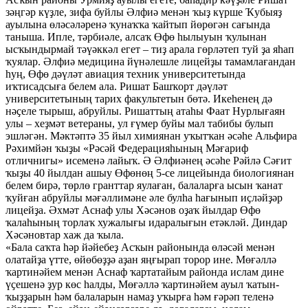
зәңгәр күҙле, зифа буйлы Әлфиә менән ҡыҙ күрше Ҡубыяҙ
ауылына өләсәләренә ҡунаҡҡа ҡайтып йөрөгән сағында
таныша. Ипле, тәрбиәле, алсаҡ Өфө һылыуын ҡулынан
ысҡындырмай тәүәккәл егет – тиҙ арала гөрләтеп туй ҙа яһап
ҡуялар. Әлфиә медицина йүнәлешле лицейҙы тамамлағандан
һуң, Өфө дәүләт авиация техник университетында
иҡтисадсыға белем ала. Ришат Башҡорт дәүләт
университетының тарих факультетын бөтә. Икеһенең дә
нәҫеле тырыш, абруйлы. Ришаттың атаһы Фаат Нурлығаян
улы – хеҙмәт ветераны, ул ғүмер буйы мал табибы булып
эшләгән. Мәктәптә 35 йыл химиянан уҡытҡан әсәһе Альфира
Рәхимйән ҡыҙы «Рәсәй Федерацияһының Мәғариф
отличнигы» исеменә лайыҡ. Ә Әлфиәнең әсәһе Рәйлә Сәғит
ҡыҙы 40 йылдан ашыу Өфөнөң 5-се лицейында биологиянан
белем бирә, төрлө гранттар яулаған, балаларға ысын ҡанат
ҡуйған абруйлы мәғәллимәне әле булһа һағынып иҫләйҙәр
лицейҙа. Әхмәт Аснаф улы Хәсәнов оҙаҡ йылдар Өфө
ҡалаһының торлаҡ хужалығы идаралығын етәкләй. Диндар
Хәсәновтар хаж да ҡыла.
«Бала саҡта һәр йәйебеҙ Асҡын районында өләсәй менән
олатайҙа үтте, өйөбөҙҙә аҙан яңғырап торор ине. Мөғәллә
ҡартинәйем менән Аснаф ҡартатайым районда ислам дине
үҫешенә ҙур көс һалды, Мөғәллә ҡартинәйем ауыл ҡатын-
ҡыҙҙарын һәм балаларын намаҙ уҡырға һәм ғәрәп теленә