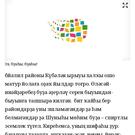
Эх, буҙаһы, буҙаһы!
Әбйәлил районы Күбәләк ырыуы халҡы ошо
матур йолаға оҙаҡ йылдар тоғро. Өләсәй-
инәйҙәребеҙ буҙа әҙерләү серен быуындан-
быуынға тапшыра килгән. Ә бит ҡайһы бер
райондарҙа уны эшләмәгәндәр ҙә һәм
белмәгәндәр ҙә. Шуныһы мөһим: буҙа – спиртлы
эсемлек түгел. Киреһенсә, уның шифаһы ҙур:
бауырҙы таҙарта, ашҡаҙан-эсәк, нервы, йөрәк-