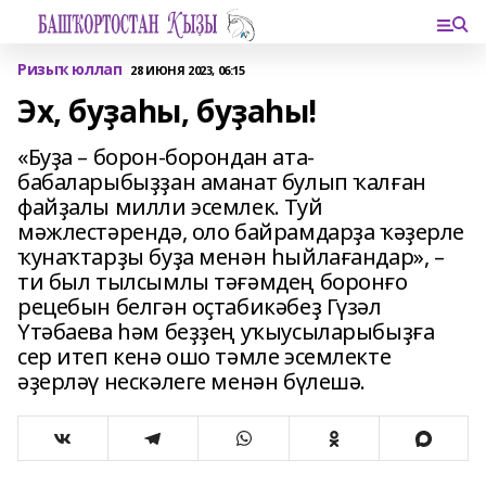
Ризыҡ юллап
28 ИЮНЯ 2023, 06:15
Эх, буҙаһы, буҙаһы!
«Буҙа – борон-борондан ата-
бабаларыбыҙҙан аманат булып ҡалған
файҙалы милли эсемлек. Туй
мәжлестәрендә, оло байрамдарҙа ҡәҙерле
ҡунаҡтарҙы буҙа менән һыйлағандар», –
ти был тылсымлы тәғәмдең боронғо
рецебын белгән оҫтабикәбеҙ Гүзәл
Үтәбаева һәм беҙҙең уҡыусыларыбыҙға
сер итеп кенә ошо тәмле эсемлекте
әҙерләү нескәлеге менән бүлешә.