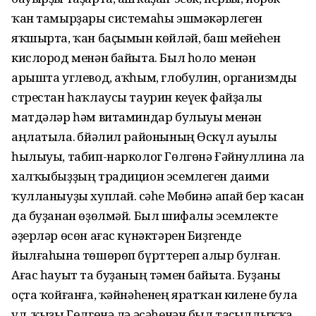
ҡан тамырҙары системаһы эшмәкәрлеген
яҡшырта, ҡан баҫымын көйләй, баш мейеһен
кислород менән байыта. Был һоло менән
арышта углевод, аҡһым, глобулин, организмды
стрестан һаҡлаусы таурин кеүек файҙалы
матдәләр һәм витаминдар булыуы менән
аңлатыла. Әбйәлил районының Өскүл ауылы
һылыуы, табип-нарколог Гөлгөнә Ғәйнуллина ла
халҡыбыҙҙың традицион эсемлеген даими
ҡулланыуҙы хуплай. Әсәһе Мөбинә апай бер ҡасан
да буҙанан өҙөлмәй. Был шифалы эсемлекте
әҙерләр өсөн ағас күнәктәрен Биҙгенде
йылғаһына төшөрөп бүрттереп алыр булған.
Ағас һауыт та буҙаның тәмен байыта. Буҙаны
оҫта ҡойғанға, ҡәйнәһенең яратҡан килене була
ул, ҡыҙы Гөлгөнә лә әсәһенән был таҫыллыҡҡа