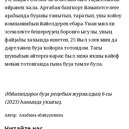
өйрәнеп ҡала. Артабан башҡорт йәмәғәтселеге
араһында буҙаны танытып, таратып, уны ҡойоу
компанияһын йәйелдереп ебәрә. Унан милли
эсемлекте бешереүҙең боронғо ысулы, уның
файҙаһы хаҡында ишетеп, 25 йыл элек мин дә
дәртләнеп буҙа ҡойорға тотондом. Тағы
шуныһын әйтергә кәрәк: был эшкә яҡшы кәйеф
менән тотонғанда ғына буҙа тәмле була.
Әбйәлилдәрсә буҙа рецебын журналдың 6-сы
(2023) һанында уҡығыҙ.
Автор:
Альбина Ғөбәйҙуллина
Читайте нас