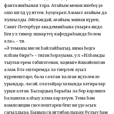
фантазияһынан тора. Атайым менән икебеҙ ҙә
ошо шөғөлдө үҙ иттек. Һуңғараҡ Азамат ағайым да
ҡушылды. Әйткәндәй, ағайым, минән күреп,
Санкт-Петербург академияһына уҡырға инде.
Бөгөн ул тимер эшкәртеү кафедраһында белем
ала», – ти.
«Ә теманы нисек һайлайһығыҙ, нимә һеҙгә
илһам бирә?» – тигән һорауыма, ул: «Илһамды
тыуған ерем тәбиғәтенән, ҡәҙимге йәшәйештән
алам. Бөтә эштәремдә лә тиерлек ауыл
күренештәре, бала саҡтан ҡалған иҫтәлекле
урындар, өләсәй, олатайҙар хаҡында хәтирәләр
урын алған. Быларҙың барыһы ла бер кәрзингә
һалынған алһыу алмалар кеүек. Тема һәм
композиция сиселештәрен бөгөнгө көн үҙе асыҡ
сағылдыра. Бының өсөн иғтибарлыраҡ булыу һәм