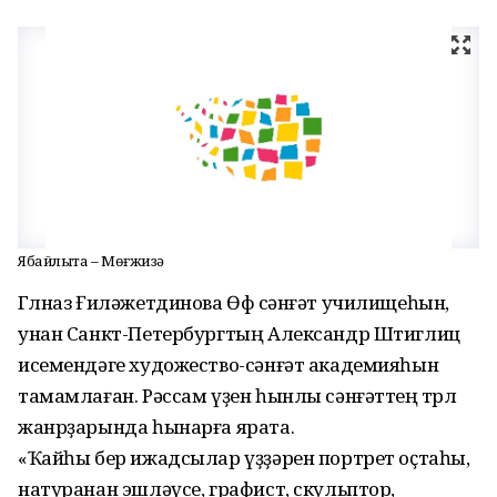
Ябайлыҡта – Мөғжизә
Гөлназ Ғиләжетдинова Өфө сәнғәт училищеһын,
унан Санкт-Петербургтың Александр Штиглиц
исемендәге художество-сәнғәт академияһын
тамамлаған. Рәссам үҙен һынлы сәнғәттең төрлө
жанрҙарында һынарға ярата.
«Ҡайһы бер ижадсылар үҙҙәрен портрет оҫтаһы,
натуранан эшләүсе, графист, скульптор,