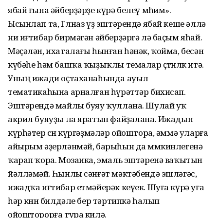
ябай ғына әйберҙәрҙе күрә белеү мөһим».
Ысынлап та, Гөлназ үҙ эштәрендә ябай кеше әллә
ни иғтибар бирмәгән әйберҙәргә лә баҫым яһай.
Мәҫәлән, ихаталағы һынған һәнәк, ҡойма, бесән
күбәһе һәм башҡа ҡыҙыҡлы темалар өҫтөнлөк итә.
Уның ижади оҫтаханаһында ауыл
тематикаһына арналған һүрәттәр бихисап.
Эштәрендә майлы буяу ҡуллана. Шулай уҡ
акрил буяуҙы ла яратып файҙалана. Ижадын
күрһәтер өсөн күргәҙмәләр ойоштора, әммә уларға
айырым әҙерләнмәй, барыһын да мөмкинлегенә
ҡарап ҡора. Мозаика, эмаль эштәренә ваҡытын
йәлләмәй. Һынлы сәнғәт мәктәбендә эшләгәс,
ижадҡа иғтибар етмәйерәк кеүек. Шуға күрә уға
һәр көнөн билдәле бер тәртипкә һалып
ойошторорға тура килә.