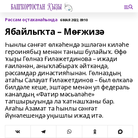
Рәссам оҫтаханаһында
6 МАЯ 2022, 09:10
Ябайлыҡта – Мөғжизә
Һынлы сәнғәт өлкәһендә эшләгән киләһе
героинябыҙ менән таныш булайыҡ. Өфө
ҡыҙы Гөлназ Ғиләжетдинова – ижади
ғаиләнән, аныҡлабыраҡ әйткәндә,
рәссамдар династияһынан. Гөлназдың
атаһы Салауат Ғиләжетдинов – был өлкәлә
билдәле кеше, эштәре менән ул федераль
каналдың «Фатир мәсьәләһе»
тапшырыуында ла ҡатнашҡаны бар.
Ағаһы Азамат та һынлы сәнғәт
йүнәлешендә уңышлы ижад итә.