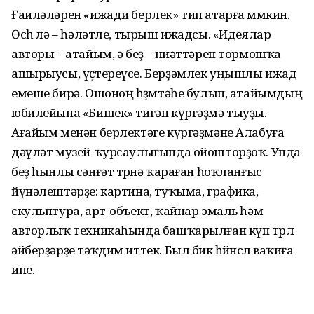
Ғаиләләрен «ижади берлек» тип атарға мөмкин.
Өсөһө лә – һәләтле, тырыш ижадсы. «Идеялар
авторы – атайым, ә беҙ – ниәттәрен тормошҡа
ашырыусы, үҫтереүсе. Берҙәмлек уңышлы ижад
емеше бирә. Ошоноң һөҙөмтәһе булып, атайымдың
юбилейына «Бишек» тигән күргәҙмә тыуҙы.
Ағайым менән берлектәге күргәҙмәне Алабуға
дәүләт музей-ҡурсаулы­ғында ойошторҙоҡ. Унда
беҙ һынлы сәнғәт төрөнә ҡараған һоҡланғыс
йүнәлештәрҙе: картина, туҡыма, графика,
скульптура, арт-объект, ҡайнар эмаль һәм
авторлыҡ техникаһында башҡарылған күп төрлө
әйберҙәрҙе тәҡдим иттек. Был бик һөйөнөслө ваҡиға
ине.