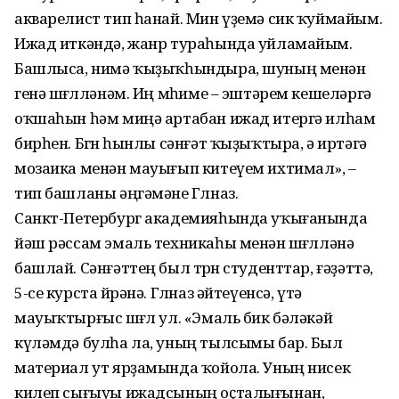
акварелист тип һанай. Мин үҙемә сик ҡуймайым.
Ижад иткәндә, жанр тураһында уйламайым.
Башлыса, нимә ҡыҙыҡһындыра, шуның менән
генә шөғөлләнәм. Иң мөһиме – эштәрем кешеләргә
оҡшаһын һәм миңә артабан ижад итергә илһам
бирһен. Бөгөн һынлы сәнғәт ҡыҙыҡтыра, ә иртәгә
мозаика менән мауығып китеүем ихтимал», –
тип башланы әңгәмәне Гөлназ.
Санкт-Петербург академияһында уҡығанында
йәш рәссам эмаль техникаһы менән шөғөлләнә
башлай. Сәнғәттең был төрөн студенттар, ғәҙәттә,
5-се курста өйрәнә. Гөлназ әйтеүенсә, үтә
мауыҡтырғыс шөғөл ул. «Эмаль бик бәләкәй
күләмдә булһа ла, уның тылсымы бар. Был
материал ут ярҙамында ҡойола. Уның нисек
килеп сығыуы ижадсының оҫталығынан,