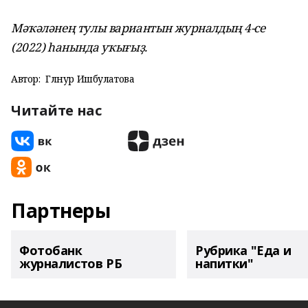
Мәҡәләнең тулы вариантын журналдың 4-се
(2022) һанында уҡығыҙ.
Автор:
Гөлнур Ишбулатова
Читайте нас
Партнеры
Фотобанк
Рубрика "Еда и
журналистов РБ
напитки"