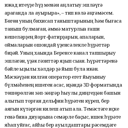
ижад итеүҙе һүҙ менән аңлатыу эшләүгә
ҡарағанда ла ауырыраҡ», – тип көлә әңгәмәсем.
Бөгөн уның бихисап таныштарының һәм бығаса
таныш булмаған, әммә матурлыҡҡа ғашиҡ
кешеләрҙең йорт-фатирҙарын, ҡапҡаларын,
ҡоймаларын ошондай үҙенсәлекле һүрәттәр
биҙәй. Уның хаҡында Беренсе канал тапшырыу
эшләгән, үҙәк гәзиттәр яҙып сыҡҡан. Һүрәттәренә
бәйле ҡыҙыҡлы хәлдәр ҙә йыш була икән.
Мәскәүҙән килгән оператор егет йыуыныу
бүлмәһенең ишеген асҡас, иҙәндә 3D форматында
төшөрөлгән зәп-зәңгәр һыулы диңгеҙҙән башын
ҡалҡытып торған дельфин һүрәтен күреп, бер
аяғын күтәргән килеш ҡатып ҡала. Темәстәге иҫке
генә бина диуарына семәрле баҫҡыс, ишек һүрәте
яһап ҡуйғас, ҡайһы бер ауылдаштары рәсемдәге