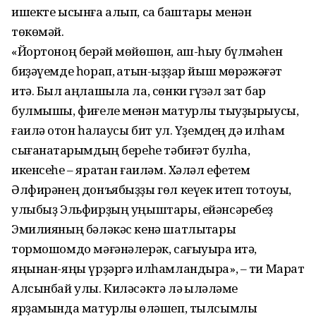
ишекте ысынға алып, саҡ баштары менән
төкөмәй.
«Йортоноң берәй мөйөшөн, аш-һыу бүлмәһен
биҙәүемде һорап, ҡатын-ҡыҙҙар йыш мөрәжәғәт
итә. Был аңлашыла ла, сөнки гүзәл зат бар
булмышы, фиғеле менән матурлыҡ тыуҙырыусы,
ғаилә ҡотон һаҡлаусы бит ул. Үҙемдең дә илһам
сығанаҡтарымдың береһе тәбиғәт булһа,
икенсеһе – яратҡан ғаиләм. Хәләл ефетем
Әлфирәнең донъябыҙҙы гөл кеүек итеп тотоуы,
улыбыҙ Эльфирҙың уңыштары, ейәнсәребеҙ
Эмилияның бәләкәс кенә шатлыҡтары
тормошомдо мәғәнәлерәк, сағыуыраҡ итә,
яңынан-яңы үрҙәргә илһамландыра», – ти Марат
Алсынбай улы. Киләсәктә лә ҡылҡәләме
ярҙамында матурлыҡ өләшеп, тылсымлы