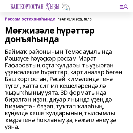
Рәссам оҫтаханаһында
19 АПРЕЛЯ 2022, 09:10
Мөғжизәле һүрәттәр
донъяһында
Баймаҡ районының Темәс ауылында
йәшәүсе һәүәҫкәр рәссам Марат
Ғафаровтың оҫта ҡулдары тыуҙырған
үҙенсәлекле һүрәттәр, картиналар бөгөн
Башҡортостан, Рәсәй кимәлендә генә
түгел, хатта сит ил кешеләрендә лә
ҡыҙыҡһыныу уята. 3D форматында
биҙәлгән иҙән, диуар янында үҙең дә
һиҙмәҫтән баҙап, туҡтап ҡалаһың,
күңелдә кеше ҡулдарының тылсымлы
ҡөҙрәтенә һоҡланыу ҙа, ғәжәпләнеү ҙә
уяна.