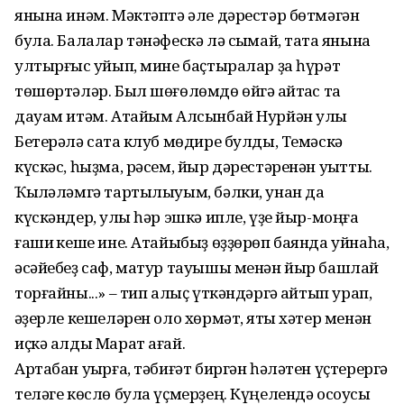
янына инәм. Мәктәптә әле дәрестәр бөтмәгән
була. Балалар тәнәфескә лә сыҡмай, таҡта янына
ултырғыс ҡуйып, мине баҫтыралар ҙа һүрәт
төшөртәләр. Был шөғөлөмдө өйгә ҡайтҡас та
дауам итәм. Атайым Алсынбай Нурйән улы
Бетерәлә саҡта клуб мөдире булды, Темәскә
күскәс, һыҙма, рәсем, йыр дәрестәренән уҡытты.
Ҡылҡәләмгә тартылыуым, бәлки, унан да
күскәндер, ҡулы һәр эшкә ипле, үҙе йыр-моңға
ғашиҡ кеше ине. Атайыбыҙ өҙҙөрөп баянда уйнаһа,
әсәйебеҙ саф, матур тауышы менән йыр башлай
торғайны...» – тип алыҫ үткәндәргә ҡайтып урап,
ҡәҙерле кешеләрен оло хөрмәт, яҡты хәтер менән
иҫкә алды Марат ағай.
Артабан уҡырға, тәбиғәт биргән һәләтен үҫтерергә
теләге көслө була үҫмерҙең. Күңелендә осоусы