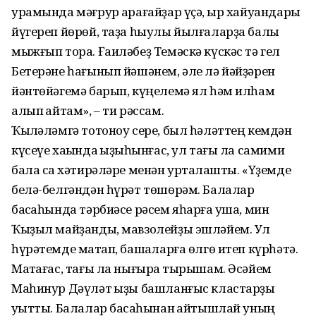
урамында мәғрур ҡарағайҙар үҫә, ҡыр хайуандары
йүгереп йөрөй, таҙа һыулы йылғаларҙа балыҡ
мыжғып тора. Ғаиләбеҙ Темәскә күскәс тә гел
Бетерәне һағынып йәшәнем, әле лә йәйҙәрен
йәнтөйәгемә барып, күңелемә ял һәм илһам
алып ҡайтам», – ти рәссам.
Ҡылҡәләмгә тотоноу сере, был һәләттең кемдән
күсеүе хаҡында ҡыҙыҡһынғас, ул тағы ла самими
бала саҡ хәтирәләре менән уртаҡлашты. «Үҙемде
белә-белгәндән һүрәт төшөрәм. Балалар
баҡсаһында тәрбиәсе рәсем яһарға ҡуша, мин
Ҡыҙыл майҙанды, мавзолейҙы эшләйем. Ул
һүрәтемде маҡтап, башҡаларға өлгө итеп күрһәтә.
Маҡтағас, тағы ла нығыраҡ тырышам. Әсәйем
Маһинур Дәүләт ҡыҙы башланғыс кластарҙы
уҡытты. Балалар баҡсаһынан ҡайтышлай уның