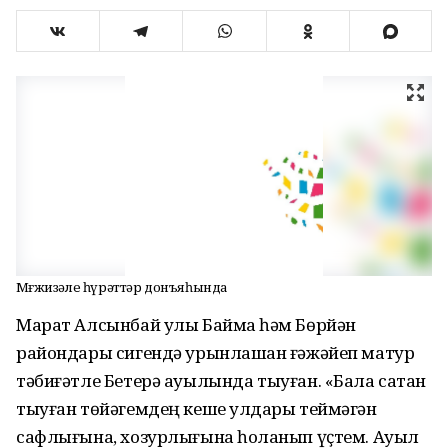
Мөғжизәле һүрәттәр донъяһында
Марат Алсынбай улы Баймаҡ һәм Бөрйән
райондары сигендә урынлашҡан ғәжәйеп матур
тәбиғәтле Бетерә ауылында тыуған. «Бала саҡтан
тыуған төйәгемдең кеше ҡулдары теймәгән
сафлығына, хозурлығына һоҡланып үҫтем. Ауыл