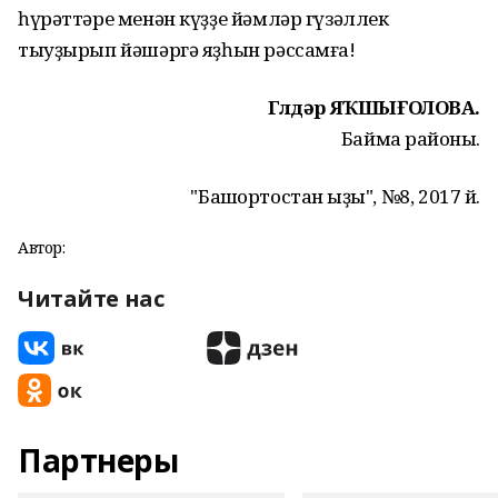
һүрәттәре менән күҙҙе йәмләр гүзәллек
тыуҙырып йәшәргә яҙһын рәссамға!
Гөлдәр ЯҠШЫҒОЛОВА.
Баймаҡ районы.
"Башҡортостан ҡыҙы", №8, 2017 й.
Автор:
Читайте нас
Партнеры