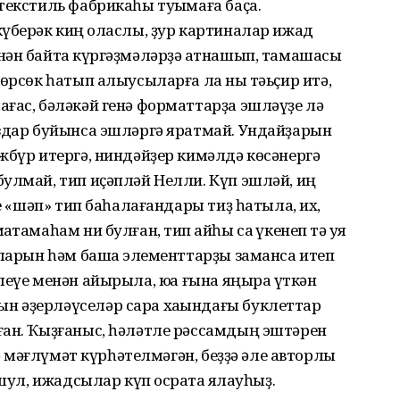
текстиль фабрикаһы туҡымаға баҫа.
үберәк киң ҡоласлы, ҙур картиналар ижад
ән байтаҡ күргәҙмәләрҙә ҡатнашып, тамашасы
өрсөк һатып алыусыларға ла ныҡ тәьҫир итә,
ғас, бәләкәй генә форматтарҙа эшләүҙе лә
аздар буйынса эшләргә яратмай. Ундайҙарын
жбүр итергә, ниндәйҙер кимәлдә көсәнергә
улмай, тип иҫәпләй Нелли. Күп эшләй, иң
һе «шәп» тип баһалағандары тиҙ һатыла, их,
тамаһам ни булған, тип ҡайһы саҡ үкенеп тә ҡуя
аларын һәм башҡа элементтарҙы заманса итеп
еүе менән айырыла, юҡҡа ғына яңыраҡ үткән
 әҙерләүселәр сара хаҡындағы буклеттар
ған. Ҡыҙғаныс, һәләтле рәссамдың эштәрен
лә мәғлүмәт күрһәтелмәгән, беҙҙә әле авторлыҡ
шул, ижадсылар күп осраҡта яҡлауһыҙ.