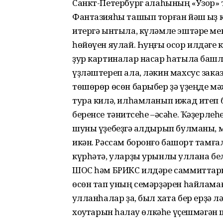
Санкт-Петербург ҡалаһының «Узор» 
Фантазияһы ташып торған йәш ҡыҙ к
итергә ынтыла, күләмле эштәре мен
һөйөүен яулай. Һуңғы осор илдәге к
ҙур картиналар насар һатыла башла
үҙләштереп ала, ләкин махсус зак
төшөрөр өсөн барыбер ҙә үҙеңде мә
тура килә, илһамланып ижад итеп б
беренсе тәнҡитсеһе –әсәһе. Ҡәҙерле
шуны үҙебеҙгә ҡалдырып булманы, маҡ
икән. Рәссам боронғо башҡорт тамғ
күрһәтә, уларҙы урынлы ҡуллана бел
ШОС һәм БРИКС илдәре саммиттарын
өсөн тап уның семәрҙәрен һайлама
ҡулланһалар ҙа, был хаҡта бер ерҙә 
хоҡуҡтарын һаҡлау өлкәһе үҫешмәгән 