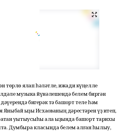
ҙән төрлө яҡлап һәләтле, ижади күңелле
билдәле музыка йүнәлешендә белем биргән
 дәүерендә бигерәк тә башҡорт теле һәм
я Яныбай ҡыҙы Исхаҡованың дәрестәрен үҙ итеп,
атҡан уҡытыусыһы ҡала ҡыҙында башҡорт тарихы
уята. Думбыра класында белем алған һылыу,