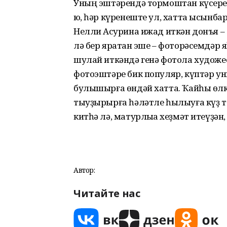
Уның эштәрендә тормоштан күсере
юҡ, һәр күренеште ул, хатта ысынба
Нелли Аҡсурина ижад иткән донъя – 
лә бер яратҡан эше – фоторәсемдәр 
шулай иткәндә генә фотола художес
фотоэштәре бик популяр, күптәр у
булышырға өндәй хатта. Ҡайһы өлк
тыуҙырырға һәләтле һылыуға күҙ 
китһә лә, матурлыҡҡа хеҙмәт итеүҙә
Автор:
Читайте нас