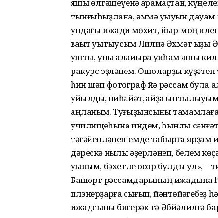
яҡшы өлгәшеүенә ҡарамаҫтан, күңел
тынғыһыҙлана, әммә уҡыуын дауам и
ундағы ижади мөхит, йыр-моң иле
ваҡыт уҡытыусым Лилиә Әхмәт ҡыҙы
ҡушты, уны ҡалайыраҡ ҡуйһам яҡшы киле
ракурс эҙләнем. Ошоларҙы күҙәтеп
һин шәп фотограф йә рәссам була ал
уйылды, ниһайәт, ҡайҙа ынтылыуы
аңланым. Туғыҙынсыны тамамлағас,
училищеһына индем, һынлы сәнғәт 
тәғәйенләнешемде табырға ярҙам и
дәрескә ныҡлы әҙерләнеп, белем кө
уҡыным, бәхетле осор булды ул», – ти
Башҡорт рәссамдарының ижадына һо
плэнерҙарға сығып, йәнтөйәгебеҙ һ
ижадсыны бигерәк тә Әбйәлилгә бар