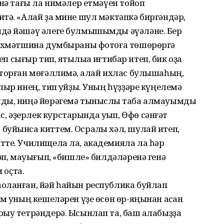
енә тағы ла нимәлер етмәүен тойоп
тә. «Алай ҙа мине шул мәктәпкә биргәндәр,
ндә йәшәү әлеге булмышымды әүәләне. Бер
 Әхмәтшина думбыраны фотоға төшөрөргә
п сығыр тип, яҡтылыҡҡа иғтибар итеп, бик оҙаҡ
 торған мөғәллимә, ҡалай ихлас булышаһың,
ыр инең, тип ҡуйҙы. Уның һүҙҙәре күңелемә
мды, ниңә йөрәгемә тыныслыҡ таба алмауымды
 әҙерлек курстарында уҡып, Өфө сәнғәт
буйынса киттем. Осраҡлы хәл, шулай итеп,
тте. Училищела ла, академияла ла һәр
ҫәп, мауығып, «бишле» билдәләренә генә
 оҫта.
ҡланған, йәй һайын республика буйлап
әм уның кешеләрен үҙе өсөн өр-яңынан асҡан
ыу тетрәндерә. Ысынлап та, баш ҡалабыҙҙа