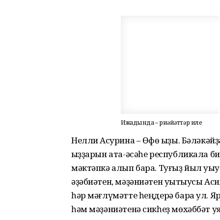
Ижадында – риүәйәттәр иле
Нелли Аҡсурина – Өфө ҡыҙы. Бәләкәй
ҡыҙҙарын ата-әсәһе республикала 
мәктәпкә алып бара. Туғыҙ йыл уҡыу
әҙәбиәтен, мәҙәниәтен уҡытыусы Аси
һәр мәғлүмәтте һеңдерә бара ул. Яр
һәм мәҙәниәтенә сикһеҙ мөхәббәт 