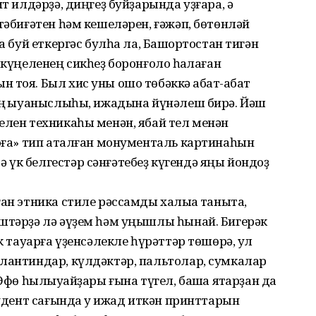
ит илдәрҙә, диңгеҙ буйҙарында уҙғара, ә
тәбиғәтен һәм кешеләрен, ғәжәп, бөтөнләй
а буй еткергәс булһа ла, Башҡортостан тигән
 күңеленең сикһеҙ боронғолоҡ һаҡлаған
тоя. Был хис уны ошо төбәккә ҡабат-ҡабат
 иң ҡыуаныслыһы, ижадына йүнәлеш бирә. Йәш
елен техникаһы менән, ябай тел менән
Доға» тип аталған монументаль картинаһын
үк белгестәр сәнғәтебеҙ күгендә яңы йондоҙ
ан этника стиле рәссамды халыҡҡа таныта,
ештәрҙә лә әүҙем һәм уңышлы һынай. Бигерәк
әк тауарға үҙенсәлекле һүрәттәр төшөрә, ул
алантиндар, күлдәктәр, пальтолар, сумкалар
Өфө һылыуҡайҙары ғына түгел, башҡа яҡтарҙан да
тудент сағында уҡ ижад иткән принттарын