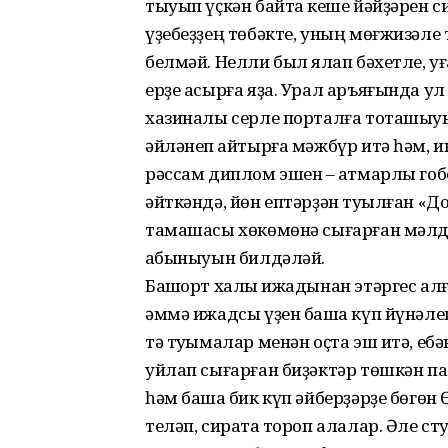
тыуып үҫкән байтаҡ кеше йәйҙәрен с
үҙебеҙҙең төбәкте, уның мөғжизәле 
белмәй. Нелли был яҡлап бәхетле, уғ
ерҙе асырға яҙа. Урал аръяғында ул
хазиналы серле порталға тоташыуын 
әйләнеп ҡайтырға мәжбүр итә һәм,
рәссам диплом эшен – ҡатмарлы гоб
әйткәндә, йөн ептәрҙән туҡылған «
тамашасы хөкөмөнә сығарған мәлдә 
ҡабыныуын билдәләй.
Башҡорт халыҡ ижадынан этәргес алғ
әммә ижадсы үҙен башҡа күп йүнәл
тә туҡымалар менән оҫта эш итә, еб
уйлап сығарған биҙәктәр төшкән п
һәм башҡа бик күп әйберҙәрҙе бөгөн 
теләп, сиратҡа тороп алалар. Әле с