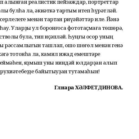
п алынған реалистик пейзаждар, портреттар
рлыҡ булһа ла, әкиәткә тартым итеп һүрәтләй.
серлелеге менән тартҡан риүәйәттәр иле. Йәнә
яһау. Уларҙы ул боронғоса фототаҫмаға төшөрә,
тволыҡ була, тип иҫәпләй. Һуңғы осор уның
ны рәссамлығын ташлап, ошо шөғөл менән генә
әгә тотонһа ла, камил ижад емештәре
теймәһен, яҙмыш уны ниндәй юлдарҙан алып
н, рухиәтебеҙҙе байытыуҙан туҡтамаһын!
Гөлнара ХӘЛФЕТДИНОВА.