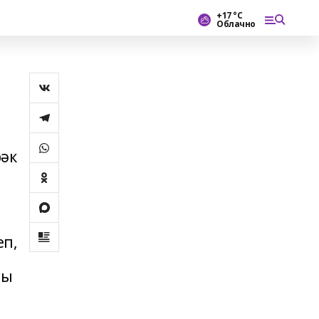
+17 °С
Облачно
рәк
еп,
лы