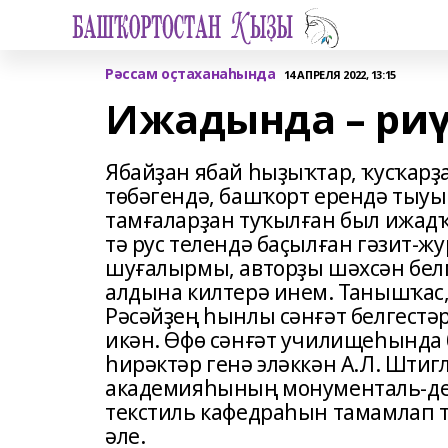
Рәссам оҫтаханаһында
14 АПРЕЛЯ 2022, 13:15
Ижадында – риү
Ябайҙан ябай һыҙыҡтар, ҡусҡарҙа
төбәгендә, башҡорт ерендә тыуы
тамғаларҙан туҡылған был ижадҡ
тә рус телендә баҫылған гәзит-ж
шуғалырмы, авторҙы шәхсән белм
алдына килтерә инем. Танышҡас,
Рәсәйҙең һынлы сәнғәт белгестә
икән. Өфө сәнғәт училищеһында 
һирәктәр генә эләккән А.Л. Штиг
академияһының монументаль-дек
текстиль кафедраһын тамамлап 
әле.