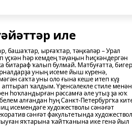
әйәттәр иле
р, башаҡтар, ырғаҡтар, тәңкәләр – Урал
п үҫкән һәр кемдең тәүаңын һиҫкәндергән
а битараф ҡалып булмай. Матбуғатта, биге
урналдарҙа уның исеме йыш күренә,
әгән саҡта уны оло ғына кеше итеп күҙ
 аптырап ҡалдым. Үҙенсәлекле стиле менән
рен һоҡландырған рәссамға әле утыҙ ҙа юҡ
белем алғандан һуң Санкт-Петербургҡа кит
лиц исемендәге художестволы сәнәғәт
оратив сәнғәт факультетында художество
тыуған яҡтарына ҡайтҡанына ике генә йыл