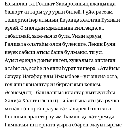
Ысынлап та, Гөлшат Закированың ижадында
башҡорт аттары ҙур урын биләй. Гүйә, рәссам
төшөргән һәр атының йөҙөндә юғалған Буянын
эҙләй. Ә малдың яҙмышына килгәндә, ат
табылмай, зым-зыя юҡ була. Уның ҡарауы,
Гөлшатҡа олатаһы ҡолон бүләк итә. Ләкин Буян
кеүек сабыш атым башҡа булманы, ти ул.
Ауыл ерендә донъя көтөп, хужалыҡта эшләгән
атаһы ла, әсәһе лә яҡшы һүрәт төшөрә. «Атайым
Сәрүәр Йәғәфәр улы Имамбаев – ҡул эшенә оҫта,
гел яҡшы кәңәштәрен биргән яҡын кешем.
Әсәйемдең – башланғыс кластар уҡытыусыһы
Хәлиҙә Хәлит ҡыҙының – ябай ғына ҡағыҙға ручка
менән төшөргән рауза сәскәләрен бала саҡта
һоҡланып ҡарап тороуым һаман да хәтеремдә.
Гимназия-интернатҡа уҡырға ебәреп, мауыҡ­тырғыс