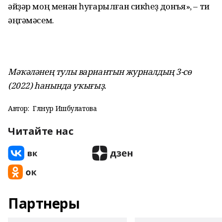
әйҙәр моң менән һуғарылған сикһеҙ донъя», – ти
әңгәмәсем.
Мәҡәләнең тулы вариантын журналдың 3-сө
(2022) һанында уҡығыҙ.
Автор:
Гөлнур Ишбулатова
Читайте нас
Партнеры