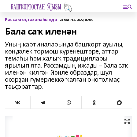
Рәссам оҫтаханаһында
24 МАРТА 2022, 07:05
Бала саҡ иленән
Уның картиналарында башҡорт ауылы,
көндәлек тормош күренештәре, аттар
темаһы һәм халыҡ традициялары
ярылып ята. Рәссамдың ижады – бала саҡ
иленән килгән йәнле образдар, шул
осорҙан ғүмерлеккә ҡалған онотолмаҫ
тәьҫораттар.