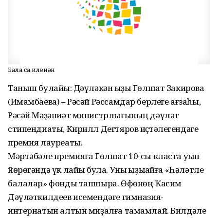
Бала саҡ иленән
Таныш булайыҡ: Дәүләкән ҡыҙы Гөлшат Закирова
(Имамбаева) – Рәсәй Рәссамдар берлеге ағзаһы,
Рәсәй Мәҙәниәт министр­лығының дәүләт
стипендиаты, Кирилл Дегтяров иҫтәлегендәге
премия лауреаты.
Мәртәбәле премияға Гөлшат 10-сы класта уҡып
йөрөгәндә үк лайыҡ була. Уны ҡыҙыҡайға «Һәләтле
балалар» фонды тапшыра. Өфөнөң Ҡасим
Дәүләткилдеев исемендәге гимназия-
интернатын алтын миҙалға тамамлай. Билдәле