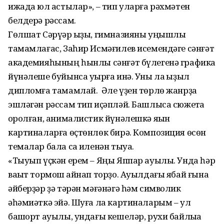
ижадҡа юл астылар», – тип уларға рәхмәтен
белдерә рәссам.
Гөлшат Сәрүәр ҡыҙы, гимназияны уңышлы
тамамлағас, Заһир Исмәғилев исемендәге сәнғәт
академияһының һынлы сәнғәт бүлегенә графика
йүнәлеше буйынса уҡырға инә. Уны ла ҡыҙыл
дипломға тамамлай. Әле үҙен төрлө жанрҙа
эшләгән рәссам тип иҫәпләй. Башлыса сюжетҡа
ҡоролған, анималис­тик йүнәлешкә яҡын
картиналарға өҫтөнлөк бирә. Композиция өсөн
темалар бала саҡ иленән тыуа.
«Тыуып үҫкән ерем – Яңы Яппар ауылы. Унда һәр
ваҡыт тормош ҡайнап торҙо. Ауылдағы ябай ғына
әйберҙәр ҙә тәрән мәғәнәгә һәм символик
әһәмиәткә эйә. Шуға ла картиналарым – ул
башҡорт ауылы, ундағы кешеләр, рухи байлыҡҡа