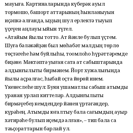
мауыға. Картиналарында күберәк ауыл
тормошо, башҡорт аттарының һынланыуын
иҫәпкә алғанда, ҡыҙҙың шул ерлектә тыуып
үҫеүен аңлауы ҡыйын түгел.
«Атайым йылҡы тотто. Ат йәнле булып үҫтем.
Шуға бәләкәйҙән был мөһабәт малдың төрлө
төҫтәгеһе һәм буйлыһы, тоҡомлоһо һүрәттәремде
биҙәне. Мәктәптә уҡыған саҡта ат сабыштарында
алдынғылыҡты бирмәнем. Йорт хужалығында
йылҡы аҫралғас, һыбай оҫта йөрөй инем.
Үкенеслеһе шул: Буян ҡушаматлы сабыш атымды
ҡуранан урлап киттеләр. Алдынғылыҡты
бирмәүебеҙ кемдеңдер йәнен үртәгәндер,
күрәһең. Атымды юғалтыу бала сағымдың ауыр
хәтирәһе булып иҫемдә ҡалған», – тип бала саҡ
тәьҫораттарын барлай ул.