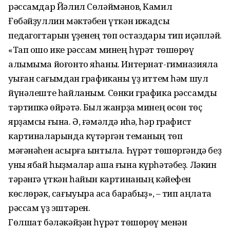
рәссамдар Йәлил Сөләймәнов, Камил
Ғөбәйҙуллин мәктәбен үткән ижадсы
педагогтарын үҙенең төп остаздары тип иҫәпләй.
«Тап ошо ике рәссам минең һүрәт төшөрөү
алымыма йоғонто яһаны. Интернат-гимназияла
уҡыған сағымдан графиканы үҙ иттем һәм шул
йүнәлеште һайланым. Сөнки графика рәссамды
тәртипкә өйрәтә. Был жанрҙа минең өсөн төҫ
ярҙамсы ғына. Ә, ғәмәлдә иһә, һәр графист
картиналарында күтәргән теманың төп
мәғәнәһен асырға ынтыла. Һүрәт төшөргәндә беҙ
уны ябай һыҙмалар аша ғына күрһәтәбеҙ. Ләкин
тәрәнгә үткән һайын картинаның кәйефен
көслөрәк, сағыуыраҡ аса барабыҙ», – тип аңлата
рәссам үҙ эштәрен.
Гөлшат бәләкәйҙән һүрәт төшөрөү менән