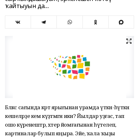
ҡайтыуын да...
Бәләкәс сағында кәртә ярығынан урамда үткән-һүткән
кешеләрҙе кем күҙәтмәгән икән? Йылдар уҙғас, тап
ошо күренештәр, хәтер йомғағынан һүтелеп,
картиналар булып яңыра. Эйе, ҡала ҡыҙы