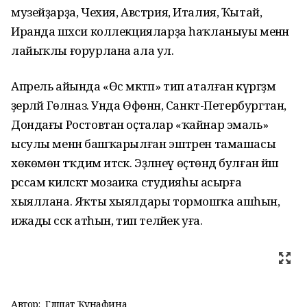
музейҙарҙа, Чехия, Австрия, Италия, Ҡытай,
Иранда шәхси коллекцияларҙа һаҡланыуы менән
лайыҡлы ғорурлана ала ул.
Апрель айында «Өс мәктәп» тип аталған күргәҙмә
әҙерләй Гөлназ. Унда Өфөнән, Санкт-Петербургтан,
Дондағы Ростовтан оҫталар «ҡайнар эмаль»
ысулы менән башҡарылған эштәрен тамашасы
хөкөмөнә тәҡдим итәсәк. Эҙләнеү өҫтөндә булған йәш
рәссам киләсәктә мозаика студияһы асырға
хыяллана. Яҡты хыялдары тормошҡа ашһын,
ижады сәскә атһын, тип теләйек уға.
Автор:
Гөлшат Ҡунафина