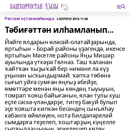
Рәссам оҫтаханаһында
3 АПРЕЛЯ 2019, 11:48
Тәбиғәттән илһамланып...
Йәйге ялдарын өләсәй-олатайҙарында,
яртыһын – Борай районы үҙәгендә, икенсе
яртыһын Мәсетле районы Яңы Мишәр
ауылында үткәрә Гөлназ. Таш ҡаланан
ҡайтҡан ҡыҙыҡай бер нимәне лә күҙ
уңынан ысҡындырмай: ҡапҡа төбөнә
сығып уйға сумған яңғыҙ әбейҙе,
өмөттәре менән яңы көндөң тыуыуын,
томрап ҡояш байығанын, ялан тулы хуш
еҫле сәскә-үләндәрҙе, тигеҙ бакуй булып
эҫе ҡояшта кипкән бесәндең сынъяһау
кәбәнгә өйөлөүен, нота билдәләреләй
сымдарға теҙелеп, ҡоштарҙың күңелле
сырҡылдашыуын, эркелешеп көтөү