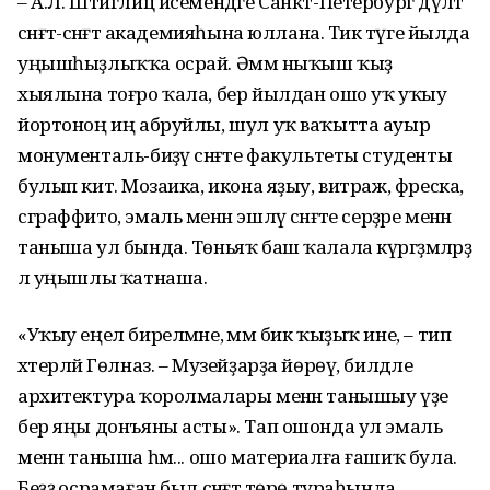
– А.Л. Штиглиц исемендәге Санкт-Петербург дәүләт
сәнғәт-сәнәғәт академияһына юллана. Тик тәүге йылда
уңышһыҙлыҡҡа осрай. Әммә ныҡыш ҡыҙ
хыялына тоғро ҡала, бер йылдан ошо уҡ уҡыу
йортоноң иң абруйлы, шул уҡ ваҡытта ауыр
монументаль-биҙәү сәнғәте факультеты студенты
булып китә. Мозаика, икона яҙыу, витраж, фреска,
сграффито, эмаль менән эшләү сәнғәте серҙәре менән
таныша ул бында. Төньяҡ баш ҡалала күргәҙмәләрҙә
лә уңышлы ҡатнаша.
«Уҡыу еңел бирелмәне, әммә бик ҡыҙыҡ ине, – тип
хәтерләй Гөлназ. – Музейҙарҙа йөрөү, билдәле
архитектура ҡоролмалары менән танышыу үҙе
бер яңы донъяны асты». Тап ошонда ул эмаль
менән таныша һәм... ошо материалға ғашиҡ була.
Беҙҙә осрамаған был сәнғәт төрө тураһында