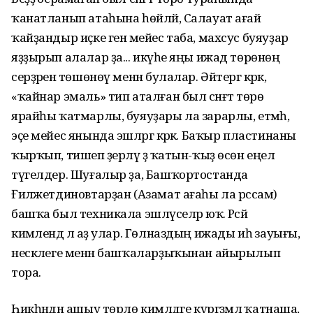
ҡанатланып атаһына һөйләй, Салауат ағай
ҡайҙандыр иҫке генә мейес таба, махсус буяуҙар
яҙҙырып алалар ҙа... икәүһе яңы ижад төрөнөң
серҙәренә төшөнөү менән булалар. Әйтергә кәрәк,
«ҡайнар эмаль» тип аталған был сәнғәт төрө
ярайһы ҡатмарлы, буяуҙары ла зарарлы, етмәһә,
эҫе мейес янында эшләргә кәрәк. Баҡыр пластинаны
ҡырҡып, тишеп әҙерләү ҙә ҡатын-ҡыҙ өсөн еңел
түгелдер. Шуғалыр ҙа, Башҡортостанда
Ғиләжетдиновтарҙан (Азамат ағаһы ла рәссам)
башҡа был техникала эшләүселәр юҡ. Рәсәй
кимәлендә лә аҙ улар. Гөлназдың ижады иһә зауығы,
нескәлеге менән башҡаларҙыҡынан айырылып
тора.
Һикһәндән ашыу төрлө кимәлдәге күргәҙмәлә ҡатнаша,