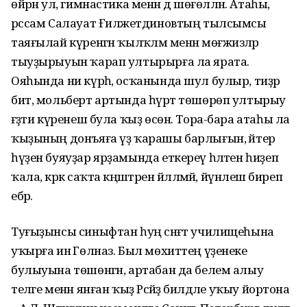
өйрәнә ул, гимнастика менән дә шөғөлләнә. Атаһы,
рәссам Салауат Ғиләжетдиновтың тылсымсы
таяғылай күренгән ҡылҡәләм менән мөғжизәләр
тыуҙырыуын ҡарап ултырырға ла ярата.
Ояһында ни күрһә, осҡанында шул булыр, тиҙәр
бит, мольберт артында һүрәт төшөрөп ултырыу
ғәҙәти күренеш була ҡыҙ өсөн. Тора-бара атаһы ла
ҡыҙының донъяға үҙ ҡарашы барлығын, әйтер
һүҙен буяуҙар ярҙамында еткереү һәләтен һиҙеп
ҡала, кәрәк саҡта кәңәштәрен йәлләмәй, йүнәлеш биреп
ебәрә.
Туғыҙынсы синыфтан һуң сәнғәт училищеһына
уҡырға инә Гөлназ. Был мөхиттең үҙенеке
булыуына төшөнгән, артабан да белем алыу
теләге менән янған ҡыҙ Рәсәйҙә билдәле уҡыу йортона