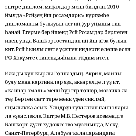
эштәре диплом, миҙалдар менән билдәләнә. 2010
йылда «Рәсәйҙең йәш рәссамдары» күргәҙмәһе
дипломанты булыуын әлегә иң ҙур уңышы тип
һанай. Егерме бер йәшендә Рәсәй Рәссамдар берлегенә
инеп, унда Башҡортостандан иң йәш ағза булып
китә. Рәсәй һынлы сәнғәте үҫешенә индергән өлөшө өсөн
РФ Хөкүмәте стипендияһына тәҡдим ителә.
Ижады күп ҡырлы Гөлназдың. Акрил, майлы
буяу менән картиналар яҙа, акварелде лә үҙ итә,
«ҡайнар эмаль» менән һүрәттәр төшөрә, мозаика ла
теҙә. Бер генә сәнғәт төрө менән үҙен сикләмәй,
яңылыҡҡа асыҡ. Үләндәрҙән туҡылған паннолары
ла үҙенсәлекле. Эштәре М.В. Нестеров исемендәге
Башҡорт дәүләт худо­жество музейында, Мәскәү,
Санкт-Петербург, Алабуға ҡалаларындағы