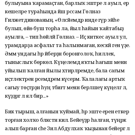
булыуына ҡарамаҫтан, барлыҡ эштәре лә ауыл, ер
кешеләре тураһында йәш рәссам Гөлназ
Ғиләжетдинованың. «Өләсәйемдәр инде гүр эйәһе
булып, өйө буш торһа ла, йыл һайын ҡайтабыҙ
ауылға, – тип һөйләй Гөлназ. – Иҫ киткес ауыл ул,
урамдарҙа асфальт та һалынмаған, кескәй генә үҙе.
Әммә ундағы һәр әйберҙән боронғолоҡ, һиллек,
тыныслыҡ бөркөлә. Күңелемдә яҡты һағыш менән
уйылып ҡалған йылы хәтирәләремде, бала сағым
иҫтәлектәрен рәсемдәремә күсерәм. Ҡалалағы артыҡ
сағыу төҫтәрҙән һуң тәбиғәт менән берләшеү күңелгә лә,
күҙҙәргә лә ял бирә...»
Бик тырыш, алғанын ҡуймай, һәр эште еренә еткерә
торған холҡо бәләкәстән килә. Бейеүҙәр һалған, түңәрәк
алып барған әсәһе Зилә Абдулхаҡ ҡыҙынан бейергә лә