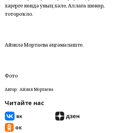
хәҙерге көндә уның хәле, Аллаға шөкөр,
тотороҡло.
Айзилә Мортаева әңгәмәләште.
Фото
Автор:
Айзилә Мортаева
Читайте нас