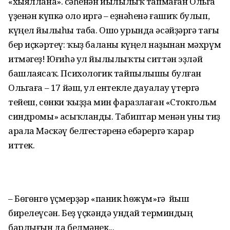
«хыяллана». Әсәһенән йылылыҡ тапмаған Ольга
үҙенән күпкә оло иргә – еҙнәһенә ғашиҡ булып,
күңел йылыһы таба. Ошо урында әсәйҙәргә тағы
бер иҫкәртеү: ҡыҙ баланы күңел наҙынан мәхрүм
итмәгеҙ! Юғиһә ул йылылыҡты ситтән эҙләй
башлаясаҡ. Психологик тайпылышы булған
Ольгаға – 17 йәш, ул ентекле дауалау үтергә
тейеш, сөнки ҡыҙҙа мин фаразлаған «Стокгольм
синдромы» асыҡланды. Табиптар менән уны тиҙ
арала Мәскәү белгестәренә ебәрергә ҡарар
иттек.
– Бөгөнгө үҫмерҙәр «паник һөжүм»гә йыш
бирелеүсән. Беҙ үҫкәндә ундай терминдың
барлығын да белмәнек...