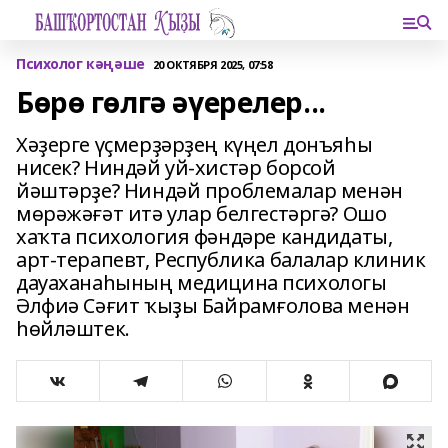
Психолог кәңәше
20 ОКТЯБРЯ 2025, 07:58
Бөрө гөлгә әүерелер...
Хәҙерге үҫмерҙәрҙең күңел донъяһы
нисек? Ниндәй уй-хистәр борсой
йәштәрҙе? Ниндәй проблемалар менән
мөрәжәғәт итә улар белгестәргә? Ошо
хаҡта психология фәндәре кандидаты,
арт-терапевт, Республика балалар клиник
дауаханаһының медицина психологы
Әлфиә Сәғит ҡыҙы Байрамғолова менән
һөйләштек.