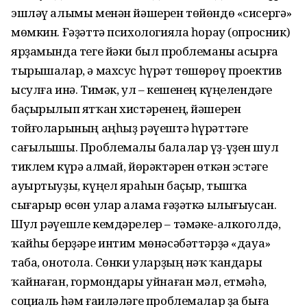
эшләү алымы менән йәшерен төйөндө «сисергә»
мөмкин. Ғәҙәттә психологияла һорау (опросник)
ярҙамында теге йәки был проблеманы асырға
тырышалар, ә махсус һүрәт төшөрөү проектив
ысулға инә. Тимәк, ул – кешенең күңелендәге
баҫырылып ятҡан хистәренең, йәшерен
тойғоларының аңһыҙ рәүештә һүрәттәге
сағылышы. Проблемалы балалар үҙ-үҙен шул
тиклем күрә алмай, йөрәктәрен өткән эстәге
ауыртыуҙы, күңел яраһын баҫыр, тышҡа
сығарыр өсөн улар алама ғәҙәткә ылығыусан.
Шул рәүешле кемдәрелер – тәмәке-алкоголдә,
ҡайһы берҙәре интим мөнәсәбәттәрҙә «дауа»
таба, онотола. Сөнки уларҙың нәҡ ҡандары
ҡайнаған, гормондары уйнаған мәл, етмәһә,
социаль һәм ғаиләләге проблемалар ҙа быға