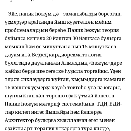
– Эйе, паник һөжүм дә – заманыбыҙҙы борсоған,
үҫмерҙәр араһында йыш күҙәтелгән мөһим
проблемаларҙың береһе. Паник һөжүм теория
буйынса кешелә 20 йәштән 30 йәшкәсә булырға
мөмкин һәм өс минуттан алып 15 минутҡаса
дауам итә. Беҙҙең кардиоревматология
бүлегендә дауаланған Алмаздың «һөжүм»дәре
ҡайһы берҙә ике сәғәткә һуҙыла торғайны. Үҙен
төрлө сикләүҙәргә ҡуйған, ҡыҫымдарға ҡамаған
16 йәшлек үҫмерҙә хәүеф тойғоһо үтә лә юғары,
шунлыҡтан хәл-торошо оҙаҡ үтмәй йонсота.
Паник һөжүм мәғариф системаһына ТДИ, БДИ-
лар килеп ингәс йышайҙы һәм йәшәрҙе.
Архитектор булырға хыялланған егет менән
оҙайлы арт-терапия үткәрергә тура килде,