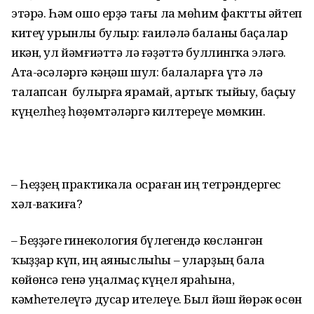
этәрә. Һәм ошо ерҙә тағы ла мөһим фактты әйтеп
китеү урынлы булыр: ғаиләлә баланы баҫалар
икән, ул йәмғиәттә лә ғәҙәттә буллингка эләгә.
Ата-әсәләргә кәңәш шул: балаларға үтә лә
талапсан булырға ярамай, артыҡ тыйыу, баҫыу
күңелһеҙ һөҙөмтәләргә килтереүе мөмкин.
– Һеҙҙең практикала осраған иң тетрәндергес
хәл-ваҡиға?
– Беҙҙәге гинекология бүлегендә көсләнгән
ҡыҙҙар күп, иң аяныслыһы – уларҙың бала
көйөнсә генә уңалмаҫ күңел яраһына,
кәмһетелеүгә дусар ителеүе. Был йәш йөрәк өсөн