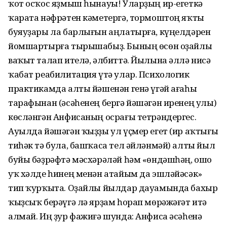
ҡот осҡос яҙмыш һынауы! Уларҙың ир-егеткә
ҡарата нәфрәтен кәметергә, тормоштоң яҡты
буяуҙары ла барлығын аңлатырға, күңелдәрен
йомшартырға тырышабыҙ. Бының өсөн оҙайлы
ваҡыт талап ителә, әлбиттә. Йылына әллә нисә
ҡабат реабилитация үтә улар. Психологик
практикамда алты йәшенән генә үгәй ағаһы
тарафынан (әсәһенең бергә йәшәгән иренең улы)
көсләнгән Анфисаның осрағы тетрәндергес.
Ауылда йәшәгән ҡыҙҙы ул үҫмер егет (ир аҡтығы
тиһәк тә була, башҡаса тел әйләнмәй) алты йыл
буйы бәҙрәфтә мәсхәрәләй һәм «өндәшһәң, ошо
уҡ хәлде һинең менән атайым да эшләйәсәк»
тип ҡурҡыта. Оҙайлы йылдар дауамында бахыр
ҡыҙсыҡ берәүгә лә ярҙам һорап мөрәжәғәт итә
алмай. Иң ҙур фажиғә шунда: Анфиса әсәһенә