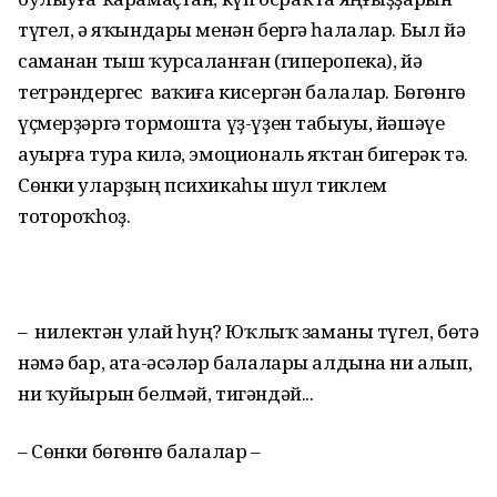
түгел, ә яҡындары менән бергә һалалар. Был йә
саманан тыш ҡурсаланған (гиперопека), йә
тетрәндергес ваҡиға кисергән балалар. Бөгөнгө
үҫмерҙәргә тормошта үҙ-үҙен табыуы, йәшәүе
ауырға тура килә, эмоциональ яҡтан бигерәк тә.
Сөнки уларҙың психикаһы шул тиклем
тотороҡһоҙ.
– Ә нилектән улай һуң? Юҡлыҡ заманы түгел, бөтә
нәмә бар, ата-әсәләр балалары алдына ни алып,
ни ҡуйырын белмәй, тигәндәй...
– Сөнки бөгөнгө балалар –