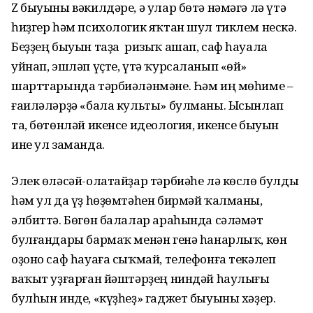
Z быуыны вәкилдәре, ә улар бөтә нәмәгә лә үтә
һиҙгер һәм психологик яҡтан шул тиклем нескә.
Беҙҙең быуын таҙа ризыҡ ашап, саф һауала
уйнап, эшләп үҫте, үтә ҡурсаланып «өй»
шарттарында тәрбиәләнмәне. Һәм иң мөһиме –
ғаиләләрҙә «бала культы» булманы. Ысынлап
та, бөтөнләй икенсе идеология, икенсе быуын
ине ул заманда.
Элек өләсәй-олатайҙар тәрбиәһе лә көслө булды
һәм ул да үҙ һөҙөмтәһен бирмәй ҡалманы,
әлбиттә. Бөгөн балалар араһында сәләмәт
булғандары бармаҡ менән генә һанарлыҡ, көн
оҙоно саф һауаға сыҡмай, телефонға текәлеп
ваҡыт уҙғарған йәштәрҙең ниндәй һаулығы
булһын инде, «күҙһеҙ» гаджет быуыны хәҙер.