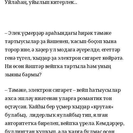
Уйлаһаң, уйылып китерлек...
– Элек үҫмерҙәр араһындағы һирәк тәмәке
тартыусылар ҙа йәшенеп, ҡасып-боҫоп ҡына
торор ине, ә хәҙер ул модаға әүерелде, егеттәр
генә түгел, ҡыҙҙар ҙа электрон сигарет көйрәтә.
Ни өсөн йәштәр вейпҡа тартыла һәм уның
зыяны бармы?
– Тәмәке, электрон сигарет – вейп һатыусылар
аҡса эшләү ниәтенән уларға романтик тон
өҫтәүсән. Ҡайһы бер үҫмер ҡыҙҙар «крутая»
булабыҙ, лидерлыҡ яулайбыҙ тип, ялған
авторитетҡа бирелеп, вейпҡа үрелә. Кемдәрҙер,
буллингтан ҡурҡып, ала ҡарға булмаҫ өсөн