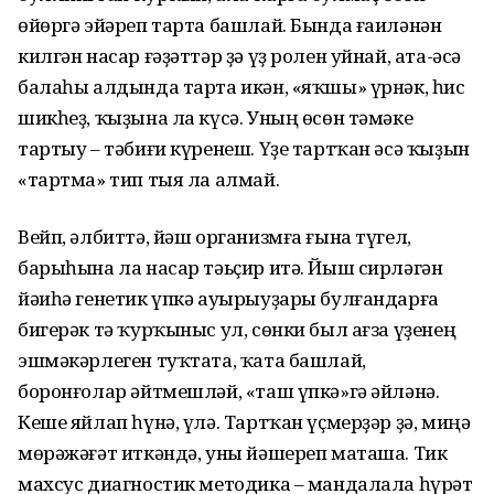
өйөргә эйәреп тарта башлай. Бында ғаиләнән
килгән насар ғәҙәттәр ҙә үҙ ролен уйнай, ата-әсә
балаһы алдында тарта икән, «яҡшы» үрнәк, һис
шикһеҙ, ҡыҙына ла күсә. Уның өсөн тәмәке
тартыу – тәбиғи күренеш. Үҙе тартҡан әсә ҡыҙын
«тартма» тип тыя ла алмай.
Вейп, әлбиттә, йәш организмға ғына түгел,
барыһына ла насар тәьҫир итә. Йыш сирләгән
йәиһә генетик үпкә ауырыуҙары булғандарға
бигерәк тә ҡурҡыныс ул, сөнки был ағза үҙенең
эшмәкәрлеген туҡтата, ҡата башлай,
боронғолар әйтмешләй, «таш үпкә»гә әйләнә.
Кеше яйлап һүнә, үлә. Тартҡан үҫмерҙәр ҙә, миңә
мөрәжәғәт иткәндә, уны йәшереп маташа. Тик
махсус диагностик методика – мандалала һүрәт