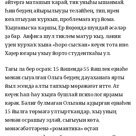
әйтергә маташып ҡарай, тик уныһы ышанмай.
Һин беҙҙең айырылыуҙы теләйһең, тип, ирен
юғалтыуҙан ҡурҡып, проблемаға күҙ йома.
Ҡыҙғанысҡа ҡаршы, Ер йөҙөндә шундай әсәләр
ҙә бар. Ә Анфиса шул тиклем матур ҡыҙ, ләкин
үҙен ҡурҡаҡ ҡына «һоро сысҡан» кеүек тота ине.
Хәҙер юғары уҡыу йорто студенткаһы ул.
Тағы ла бер осраҡ: 15 йәшендә 55 йәшлек еҙнәһе
менән сыуалған Ольга беҙҙең дауаханаға ярты
йыл эсендә алты тапҡыр мөрәжәғәт итте. Ат
кеүек һап-һау ҡыҙға бушлай психолог ярҙамы
кәрәк. Бәлиғ булмаған Ольганы аҙҙырған еҙнәһен
15 йылға төрмәгә ултыртҡандар, ҡыҙ уның
менән осрашыу эҙләй, сығыуын көтә,
мөнәсәбәттәренә «романтика» өҫтәп