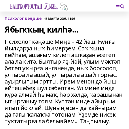
Психолог кәңәше
18 МАРТА 2025, 11:08
Ябыҡҡың килһә...
Психолог кәңәше Миңә – 42 йәш. Һуңғы
йылдарҙа ныҡ һимерҙем. Саҡ ҡына
көйһәм, ашағым килеп ашҡаҙан әсетеп
ала ла китә. Былтыр яҙ-йәй, улым мәктәп
бөтөп уҡырға ингәнендә, ныҡ борсолоп,
ултыра ла ашай, ултыра ла ашай торғас,
ауырлығым артты. Ирем менән дә йыш
әйтешәбеҙ шул сәбәптән. Ул мине инде
күрә алмай һымаҡ, һәр хәлдә, ҡарашынан
ытырғаныу тоям. Күптән инде айырым
ятып йоҡлай. Шуның өсөн дә ҡайғырам
да тағы ҡалаҡҡа тотонам. Үҙемде нисек
туҡтатырға ла белмәйем... Таңһылыу.