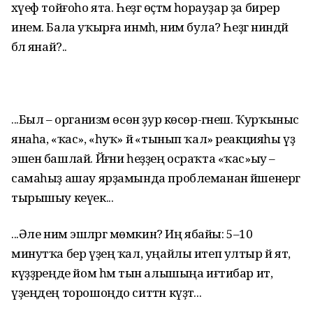
хәүеф тойғоһо ята. Һеҙгә өҫтәмә һорауҙар ҙа бирер
инем. Бала уҡырға инмәһә, нимә була? Һеҙгә ниндәй
бәлә янай?..
...Был – организм өсөн ҙур көсөр-гәнеш. Ҡурҡыныс
янаһа, «ҡас», «һуҡ» йә «тынып ҡал» реакцияһы үҙ
эшен башлай. Йәғни һеҙҙең осраҡта «ҡас»ыу –
самаһыҙ ашау ярҙамында проблеманан йәшенергә
тырышыу кеүек...
...Әле нимә эшләргә мөмкин? Иң ябайы: 5–10
минутҡа бер үҙең ҡал, уңайлы итеп ултыр йә ят,
күҙҙәреңде йом һәм тын алышыңа иғтибар ит,
үҙеңдең торошоңдо ситтән күҙәт...