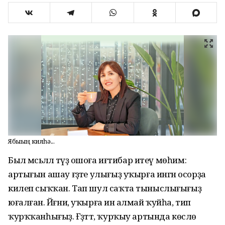
Ябыҡҡың килһә...
Был мәсьәләлә тәүҙә ошоға иғтибар итеү мөһим:
артығын ашау ғәҙәте улығыҙ уҡырға ингән осорҙа
килеп сыҡҡан. Тап шул саҡта тыныслығығыҙ
юғалған. Йәғни, уҡырға инә алмай ҡуйһа, тип
ҡурҡҡанһығыҙ. Ғәҙәттә, ҡурҡыу артында көслө