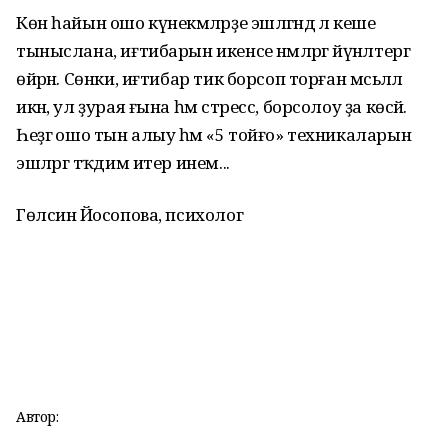
Көн һайын ошо күнекмәләрҙе эшләгәндә лә кеше
тыныслана, иғтибарын икенсе нәмәләргә йүнәлтергә
өйрәнә. Сөнки, иғтибар тик борсоп торған мәсьәләлә
икән, ул ҙурая ғына һәм стресс, борсолоу ҙа көсәйә.
Һеҙгә ошо тын алыу һәм «5 тойғо» техникаларын
эшләргә тәҡдим итер инем...
Гөлсинә Йосопова, психолог
Автор: