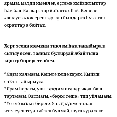
ярҙамы, матди именлек, өҫтәмә ҡыйынлыҡтар
һәм башҡа шарттар йоғонто яһай. Кешене
«ашаусы» кисерештәр күп йылдарға һуҙылған
осраҡтар ҙа байтаҡ.
Хәсрәт эсенән мөмкин тиклем һаҡланыбыраҡ
сығыу өсөн, таяныс булырҙай ябай ғына
кәңәштәр бирергә теләйем.
*Яңғыҙ ҡалмағыҙ. Кешегә кеше кәрәк. Ҡыйын
саҡта – айырыуса.
*Ярҙам һорағыҙ, уны тәҡдим итәләр икән, баш
тартмағыҙ. Оялмағыҙ, «бәҫем төшә» тип уйламағыҙ.
*Үҙегеҙгә ваҡыт бирегеҙ. Уның күпме талап
ителеүен теүәл әйтеп булмай, шуға күрә эске