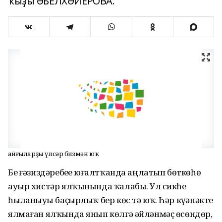
ҡыҙы ӘБЕЛХӘЙЕРОВА.
Ҡайғыларҙы үлсәр бизмән юҡ
Беҙ ғәзиздәребеҙҙе юғалтҡанда аңлатып бөткөһөҙ
ауыр хистәр ялҡынында ҡалабыҙ. Ул сикһеҙ
һыҙланыуҙы баҫырлыҡ бер көс тә юҡ. Һәр күҙәнәкте
ялмаған ялҡында янып көлгә әйләнмәҫ өсөндөр,