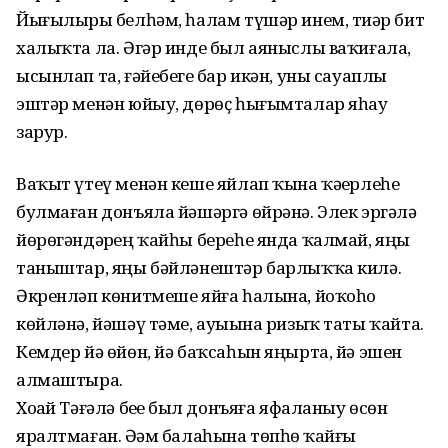
Йығылырҙы белһәм, һалам түшәр инем, тиҙәр бит
халыҡта ла. Әгәр инде был аяныслы ваҡиғала,
ысынлап та, ғәйебегеҙ бар икән, уны сауаплы
эштәр менән юйыу, дөрөҫ һығымталар яһау
зарур.
Ваҡыт үтеү менән кеше яйлап ҡына ҡәҙерлеһе
булмаған донъяла йәшәргә өйрәнә. Элек эргәлә
йөрөгәндәрҙең ҡайһы береһе янда ҡалмай, яңы
таныштар, яңы бәйләнештәр барлыҡҡа килә.
Әкренләп көнитмеше яйға һалына, йоҡоһо
көйләнә, йәшәү тәме, ауыҙына ризыҡ таты ҡайта.
Кемдер йә өйөн, йә баҡсаһын яңырта, йә эшен
алмаштыра.
Хоҙай Тәғәлә беҙҙе был донъяға яфаланыу өсөн
яралтмаған. Әҙәм балаһына төпһөҙ ҡайғы