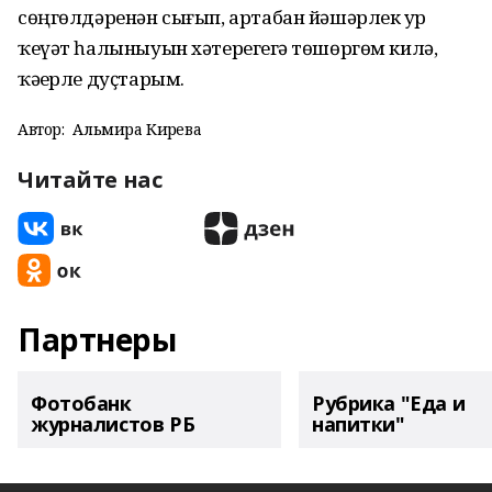
сөңгөлдәренән сығып, артабан йәшәрлек ҙур
ҡеүәт һалыныуын хәтерегеҙгә төшөргөм килә,
ҡәҙерле дуҫтарым.
Автор:
Альмира Кирәева
Читайте нас
Партнеры
Фотобанк
Рубрика "Еда и
журналистов РБ
напитки"