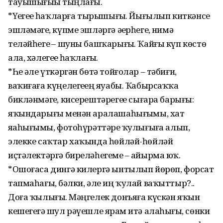
тауышығыҙҙы тыңлағыҙ.
*Үҙегеҙҙе һаҡларға тырышығыҙ. Йығылып киткәнсе
эшләмәгеҙ, күпме эшләргә әҙерһегеҙ, нимә
теләйһегеҙ – шуны башҡарығыҙ. Ҡайғы күп көстө
ала, хәлегеҙҙе һаҡлағыҙ.
*Һеҙ әле үткәргән бөтә тойғолар – тәбиғи,
ваҡиғаға күңелегеҙҙең яуабы. Ҡабырсаҡҡа
бикләнмәгеҙ, кисерештәрегеҙҙе сығара барығыҙ:
яҡындарығыҙ менән аралашаһығыҙмы, хат
яҙаһығыҙмы, фотоһүрәттәрҙе ҡулығыҙға алып,
элекке саҡтар хаҡында һөйләй-һөйләй
иҫтәлектәргә биреләһегеҙме – айырма юҡ.
*Ошоғаса дингә килергә ынтылып йөрөп, форсат
тапмаһағыҙ, бәлки, әле иң ҡулай ваҡыттыр?..
Доға ҡылығыҙ. Мәңгелек донъяға күскән яҡын
кешегеҙгә шул рәүешле ярҙам итә алаһығыҙ, сөнки