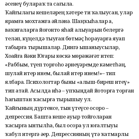
әсенеү булараҡ та сағыла.
Ҡайғылағы кешеләрҙең хәтере тиҙ ҡалыусан, улар
ярҙамға мохтажға әйләнә. Шаңҡыһалар ҙа,
ваҡиғаларға йоғонто яһай алыуҙарын белергә
теләп, күңелдә тыуған бөтмәҫ һорауҙарға яуап
табырға тырышалар. Дингә ышаныусылар,
Хоҙайға йәки Юғары көскә мөрәжәғәт итеп:
«Раббым, түҙеп торғоһоҙ әрнеүҙәремде кәметһәң,
шулай итер инем, былай итер инем!»– тип
ялбара. Психологтар быны «алыш-биреш итеү»
тип атай. Асылда иһә – упҡындай йоторға торған
һағыштан ҡасырға тырышыу ул.
Ҡайғының дүртенсе, тын үтеүсе осоро –
депрессия. Башта кеше ауыр тойғоларҙан
ҡасырға ынтылһа, был осорҙа ул юғалтыуҙы
ҡабул итергә әҙер. Депрессияның үтә ҡатмарлы