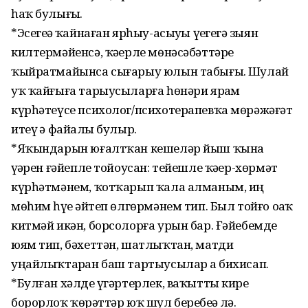
һаҡ булығыҙ.
*Эсегеҙҙә ҡайнаған ярһыу-асыуҙы үҙегеҙгә зыян
килтермәйенсә, ҡәҙерле мөнәсәбәттәрҙе
ҡыйратмайынса сығарыу юлын табығыҙ. Шулай
уҡ ҡайғыға тарыусыларға һөнәри ярҙам
күрһәтеүсе психолог/психотерапевҡа мөрәжәғәт
итеү ҙә файҙалы булыр.
*Яҡындарын юғалтҡан кешеләр йыш ҡына
үҙҙәрен ғәйепле тойоусан: тейешле ҡәҙер-хөрмәт
күрһәтмәнем, ҡотҡарып ҡала алманым, иң
мөһим һүҙҙе әйтеп өлгөрмәнем тип. Был тойғо оҙаҡ
китмәй икән, борсолорға урын бар. Ғәйебемде
юям тип, бәхеттән, шатлыҡтан, матди
уңайлыҡтарҙан баш тартыусылар ҙа бихисап.
*Булған хәлде үҙгәртерлек, ваҡытты кире
борорлоҡ ҡөҙрәттәр юҡ шул беребеҙҙә лә.