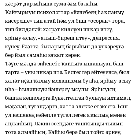
хәсрәт даръяһына сума әҙәм балаһы.
Ҡайғырыуҙы психологтар «йәнебеҙҙең һаҡланыу
кисереше» тип атай һәм ул биш «осорҙан» тора,
тип билдәләй: хәсрәт килеүен инҡар итеү,
ярһыу-асыу, «алыш-биреш итеү», депрессия,
күнеү. Ғәҙәттә, быларҙың барыһын да үткәреүгә
бер йыл самаһы ваҡыт кәрәк.
Тәүге мәлдә зиһенебеҙ ҡайғыға ышаныуҙан баш
тарта – уны инҡар итә. Белгестәр әйтеүенсә, был
халәт иҫән ҡалыу механизмы булһа, ярһыу-асыу
иһә – һыҙланыуҙы йәшереү ысулы. Ярһыуҙың
башҡа кешеләргә йүнәлтелгән булыуы ихтимал,
мәҫәлән, туғандарға, хатта элекке етәксегә. Һин
ул кешенең ғәйепле түгеллеген аҡылың менән
аңлайһың. Ләкин эсеңдәге ташҡынды тыйып
тота алмайһың. Ҡайһы берҙә был тойғо әрнеү,