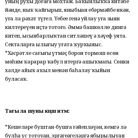
уның рухы доғаға мохтаж. Баҡыйлыҡҡа китәһе
йәнде, ныҡ ҡайғырып, яныбыҙҙан ебәрмәйбеҙ икән,
уға ла рәхәт түгел. Үҙебеҙҙе генә уйлау уға зыян
килтереүен иҫтә тотоғоҙ. Әммә башкөллө дингә
китеп, ысынбарлыҡтан ситләшеү ҙә хәүеф уята.
Секталарға ылығыу уғата ҡурҡыныс.
*Хәсрәтле сағығыҙ үтмәҫ борон тормош өсөн
мөһим ҡарарҙар ҡабул итергә ашыҡмағыҙ. Сөнки
хәлде айыҡ аҡыл менән баһалау ҡыйын
буласаҡ.
Тағы ла шуны кәңәш итәм:
*Кешеләрҙе буштан-бушға ғәйепләүҙән, кемгә лә
булһа үс тотоуҙан, эргәгеҙҙәгеләргә ябырылыуҙан