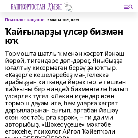
Психолог кәңәше
2 МАРТА 2023, 09:29
Ҡайғыларҙы үлсәр бизмән
юҡ
Тормошта шатлыҡ менән хәсрәт йәнәш
йөрөй, тигәндәре дөп-дөрөҫ. Яныбыҙҙа
юғалтыу кисермәгән берәү ҙә юҡтыр.
«Ҡәҙерле кешеләребеҙ мәңгелеккә
арабыҙҙан киткәндә йөрәктәргә төшкән
ҡайғыны бер ниндәй бизмәнгә лә һалып
үлсәрлек түгел. «Ләкин иҫәндәр өсөн
тормош дауам итә, һәм уларға хәсрәт
даръяларынан сығып, артабан йәшәү
өсөн көс табырға кәрәк», – ти даими
авторыбыҙ, «Шәхес үҫеше» мәктәбе
етәксеһе, психолог Айгөл Ҡәйепҡәли