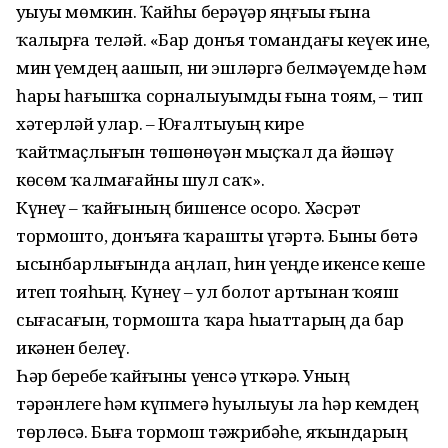
уҙыуы мөмкин. Ҡайһы берәүҙәр яңғыҙы ғына
ҡалырға теләй. «Бар донъя томандағы кеүек ине,
мин үҙемдең аҙашып, ни эшләргә белмәүемде һәм
һары һағышҡа сорналыуымды ғына тоям, – тип
хәтерләй улар. – Юғалтыуҙың кире
ҡайтмаҫлығын төшөнөүҙән мыҫҡал да йәшәү
көсөм ҡалмағайны шул саҡ».
Күнеү – ҡайғының бишенсе осоро. Хәсрәт
тормошто, донъяға ҡарашты үҙгәртә. Быны бөтә
ысынбарлығында аңлап, һин үҙеңде икенсе кеше
итеп тояһың. Күнеү – ул болот артынан ҡояш
сығасағын, тормошта ҡара һыҙаттарҙың да бар
икәнен белеү.
Һәр беребеҙ ҡайғыны үҙенсә үткәрә. Уның
тәрәнлеге һәм күпмегә һуҙылыуы ла һәр кемдең
төрлөсә. Быға тормош тәжрибәһе, яҡындарҙың