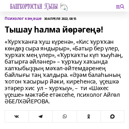
Психолог кәңәше
30 АПРЕЛЯ 2022, 08:15
Тышау һалма йөрәгеңә!
«Ҡурҡҡанға ҡуш күренә», «Кис ҡурҡҡан
көндөҙ сыра яндырыр», «Батыр бер үлер,
ҡурҡаҡ мең үлер», «Ҡурҡаҡты күп ҡыуһаң,
батырға әйләнер» – ҡурҡыу хаҡында
халҡыбыҙҙың мәҡәл-әйтемдәренең
байлығы таң ҡалдыра. «Әҙәм балаһының
ҡотон ҡасырыр йәки, киреһенсә, үҫешкә
этәрер хис ул – ҡурҡыу», – ти «Шәхес
үҫеше» мәктәбе етәксеһе, психолог Айгөл
ӘБЕЛХӘЙЕРОВА.