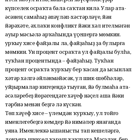
күпселек осраҡта бала саҡтан килә. Улар ата-
әсәнең самаһыҙ әпәүләп-хәстәрләүе, йән
йәрәхәте, әхлаҡи конфликт йәки хәл ителмәгән
ауыр мәсьәлә арҡаһында үҫешергә мөмкин.
Ҡурҡыу хисе файҙалы ла, файҙаһыҙ ҙа булырға
мөмкин. Ун процент осраҡта ул файҙалы булһа,
туҡһан процентында – файҙаһыҙ. Туҡһан
процент осраҡта ҡурҡыу бер ҡасан да ысынлап
хәтәр хәлгә әйләнмәйәсәк, ул шик-шөбһәләр,
уйҙырмалар ниге­ҙендә тыуған, йә булмаһа ата-
әсәләребеҙ йөрәгендәге хәүеф нәҫел аша йәки
тәрбиә менән беҙгә лә күскән.
Төп хәүеф хисе – үлемдән ҡурҡыу, ул тойғо
именлегебеҙгә кемдер йә нимәлер янағанда
уяна. Именлеккә ышанысты тап кешеләргә,
донъяға шиксел ҡараш ҡаҡшата. Мәҫәлән, бер