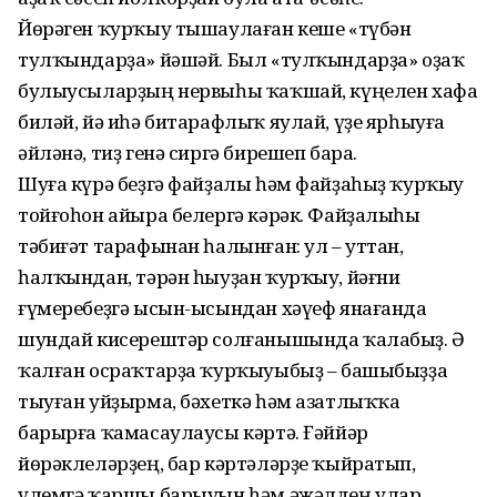
Йөрәген ҡурҡыу тышаулаған кеше «түбән
тулҡындарҙа» йәшәй. Был «тулҡындарҙа» оҙаҡ
булыусыларҙың нервыһы ҡаҡшай, күңелен хафа
биләй, йә иһә битарафлыҡ яулай, үҙе ярһыуға
әйләнә, тиҙ генә сиргә бирешеп бара.
Шуға күрә беҙгә файҙалы һәм файҙаһыҙ ҡурҡыу
тойғоһон айыра белергә кәрәк. Файҙалыһы
тәбиғәт тарафынан һалынған: ул – уттан,
һалҡындан, тәрән һыуҙан ҡурҡыу, йәғни
ғүмеребеҙгә ысын-ысындан хәүеф янағанда
шундай кисерештәр солғанышында ҡалабыҙ. Ә
ҡалған осраҡтарҙа ҡурҡыуыбыҙ – башыбыҙҙа
тыуған уйҙырма, бәхеткә һәм азатлыҡҡа
барырға ҡамасаулаусы кәртә. Ғәййәр
йөрәклеләрҙең, бар кәртәләрҙе ҡыйратып,
үлемгә ҡаршы барыуын һәм әжәлдең улар