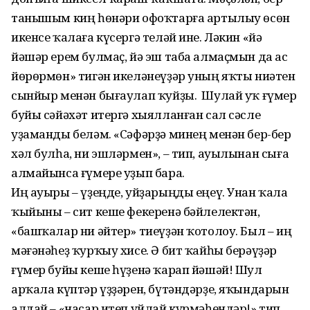
танышым киң һөнәри офоҡтарға артылыу өсөн
икенсе ҡалаға күсергә теләй ине. Ләкин «йә
йәшәр ерем булмаҫ, йә эш таба алмаҫмын да ас
йөрөрмөн» тигән икеләнеүҙәр уның яҡты ниәтен
сынйыр менән бығаулап ҡуйҙы. Шулай уҡ ғүмер
буйы сәйәхәт итергә хыялланған сал сәсле
уҙаманды беләм. «Сәфәрҙә минең менән бер-бер
хәл булһа, ни эшләрмен», – тип, ауылынан сыға
алмайынса ғүмере уҙып бара.
Иң ауыры – үҙеңде, уйҙарыңды еңеү. Унан ҡала
ҡыйыны – сит кеше фекеренә бәйлелектән,
«башҡалар ни әйтер» тиеүҙән ҡотолоу. Был – иң
мәғәнәһеҙ ҡурҡыу хисе. Ә бит ҡайһы берәүҙәр
ғүмер буйы кеше һүҙенә ҡарап йәшәй! Шул
арҡала күптәр үҙҙәрен, бүтәндәрҙе, яҡындарын
алдай – «насар итеп уйлай күрмә­һендәр!» тип