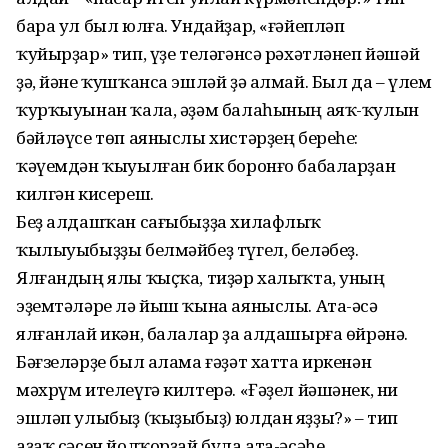
бара ул был юлға. Ундайҙар, «ғәйепләп
ҡуйырҙар» тип, үҙе теләгәнсә рәхәтләнеп йәшәй
ҙә, йәне ҡушҡанса эшләй ҙә алмай. Был да – үлем
ҡурҡыуынан ҡала, әҙәм балаһының аяҡ-ҡулын
бәйләүсе төп аяныслы хистәрҙең береһе:
ҡәүемдән ҡыуылған бик боронғо бабаларҙан
килгән кисереш.
Беҙ алдашҡан сағыбыҙҙа хилафлыҡ
ҡылыуыбыҙҙы белмәйбеҙ түгел, беләбеҙ.
Ялғандың ялы ҡыҫҡа, тиҙәр халыҡта, уның
эҙемтәләре лә йыш ҡына аяныслы. Ата-әсә
ялғанлай икән, балалар ҙа алдашырға өйрәнә.
Бәғзеләрҙе был алама ғәҙәт хатта иркенән
мәхрүм ителеүгә килтерә. «Ғәҙел йәшәнек, ни
эшләп улыбыҙ (ҡыҙыбыҙ) юлдан яҙҙы?» – тип
аҙаҡ сәсен йолҡорҙай була ата-әсәһе.