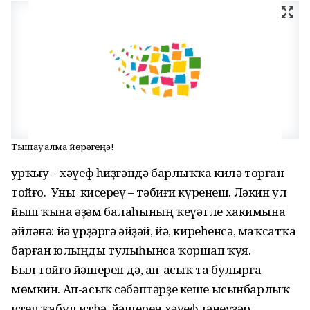
Тышау һалма йөрәгеңә!
Ҡурҡыу – хәүеф һиҙгәндә барлыҡҡа килә торған
тойғо. Уны кисереү – тәбиғи күренеш. Ләкин ул
йыш ҡына әҙәм балаһының ҡеүәтле хакимына
әйләнә: йә үрҙәргә әйҙәй, йә, киреһенсә, маҡсатҡа
барған юлыңды тулыһынса ҡоршап ҡуя.
Был тойғо йәшерен дә, ап-асыҡ та булырға
мөмкин. Ап-асыҡ сәбәптәрҙе кеше ысынбарлыҡ
итеп ҡабул итһә, йәшерен хәүефләнеүҙәр