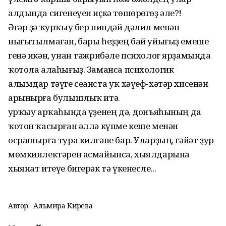
алдында сигенеүен иҫкә төшөрөгөҙ әле?!
Әгәр ҙә ҡурҡыу бер ниндәй дәлил менән
нығытылмаған, бары һеҙҙең бай уйығыҙ емеше
генә икән, унан тәжрибәле психолог ярҙамында
ҡотола алаһығыҙ. Заманса психологик
алымдар тәүге сеанста уҡ хәүеф-хәтәр хисенән
арынырға булышлыҡ итә.
Ҡурҡыу арҡаһында үҙенең дә, донъяһының да
ҡотон ҡасырған әллә күпме кеше менән
осрашырға тура килгәне бар. Уларҙың, ғәйәт ҙур
мөмкинлектәрен асмайынса, хыялдарына
хыянат итеүе бигерәк тә үкенесле...
Автор:
Альмира Кирәева