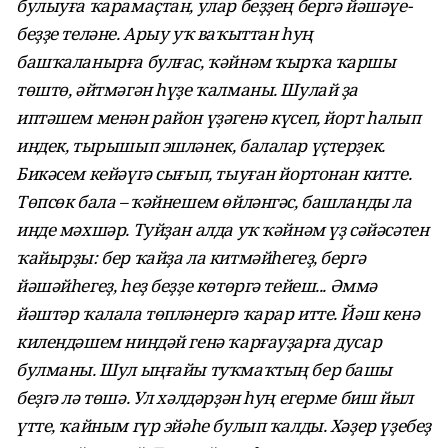
булыуға ҡара­маҫтан, улар беҙҙең бергә йәшәүе­
беҙҙе теләне. Арыу уҡ ваҡыттан һуң
башҡаланырға булғас, ҡәйнәм ҡырҡа ҡаршы
төштө, әйтмәгән һүҙе ҡалманы. Шулай ҙа
иптәшем менән район үҙәгенә күсеп, йорт һалып
индек, тырышып эшләнек, балалар үҫтерҙек.
Бикәсем кейәүгә сығып, тыуған йортонан китте.
Төпсөк бала – ҡәйнешем өйләнгәс, башланды ла
инде мәхшәр. Туйҙан алда уҡ ҡәйнәм үҙ сәйәсәтен
ҡайырҙы: бер ҡайҙа ла китмәйһегеҙ, бергә
йәшәйһегеҙ, һеҙ беҙҙе көтөргә те­йеш... Әммә
йәштәр ҡалала төп­ләнергә ҡарар итте. Йәш кенә
килендәшем ниндәй генә ҡарғау­ҙарға дусар
булманы. Шул ыңғайы туҡмаҡтың бер башы
беҙгә лә төшә. Ул хәлдәрҙән һуң егерме биш йыл
үтте, ҡайным гүр эйәһе булып ҡалды. Хәҙер үҙебеҙ