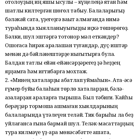
ҡотолоуҙың иң яҡшы ысулы – күңелеңә ятҡан һәм
шатлыҡ килтергән шөғөл табыу. Балаларығыҙ
бәләкәй саҡта, үҙегеҙгә ваҡыт ҡалма­ғанда нимә
тураһында хыялланыуы­ғыҙҙы иҫкә төшөрөгөҙ.
Бәлки, шул эштәргә тотонор мәл еткәндер?
Ошоғаса һирәк аралашҡан туғандар, дуҫ-иштәр
менән дә бәйләнештәрҙе нығытырға була.
Балдан татлы ейән-ейәнсәрҙәрегеҙ ҙә һеҙҙең
ярҙамға һәм иғтибарға мохтаж.
2. «Минең хаталарҙы ҡабатлап ҡуймаһын». Ата-әсә
ғүмер буйы балаһын төрлө хаталарҙан, бәлә-
ҡазаларҙан араларға тырыша. Был тәбиғи. Ҡайһы
берәүҙәр тормошҡа ашмаған хыялдарының
балаларында үтәлеүен теләй. Тик барыһы ла беҙ
уйлағанса ғына бармай шул. Теләк-маҡсаттарҙың
тура килмәүе үҙ-ара мөнәсәбәтте ҡаҡшата,