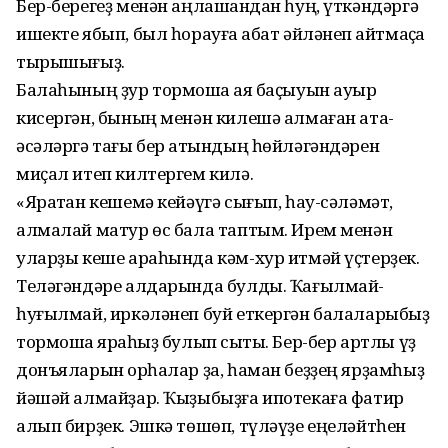
Бер-берегеҙ менән аңлашҡандан һуң, үткәндәргә
ишекте ябып, был һорауға ҡабат әйләнеп ҡайтмаҫҡа
тырышығыҙ.
Балаһының ҙур тормошҡа аяҡ баҫы­уын ауыр
кисергән, бының менән килешә алмаған ата-
әсәләргә тағы бер ҡатындың һөйләгәндәрен
миҫал итеп килтергем килә.
«Яратҡан кешемә кейәүгә сығып, һау-сәләмәт,
алмалай матур өс бала таптым. Ирем менән
уларҙы кеше араһында кәм-хур итмәй үҫтерҙек.
Теләгәндәре алдарында булды. Ҡа­ғыл­май-
һуғылмай, иркәләнеп буй еткер­гән балаларыбыҙ
тормошҡа яраҡһыҙ булып сыҡты. Бер-бер артлы үҙ
донъяларын ҡорһалар ҙа, һаман беҙҙең яр­ҙамһыҙ
йәшәй алмай­ҙар. Ҡыҙыбыҙ­ға ипотекаға фатир
алып бирҙек. Эшкә төшөп, түләүҙе еңеләйт­һен