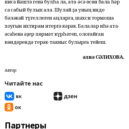
нисә йәштә генә булһа ла, ата-әсә өсөн бала һәр
саҡ сабый булып ҡала. Шулай ҙа уның инде
бәләкәй түгеллеген аңларға, шәхси тормошҡа
хоҡуғын ихтирам итергә кәрәк. Балалар иһә ата-
әсәһенә ҡәҙер-хөрмәт күрһәтеп, олоғайған
көндәрендә терәк-таяныс булырға тейеш.
Ғәлиә СӘЛИХОВА.
Автор:
Читайте нас
Партнеры