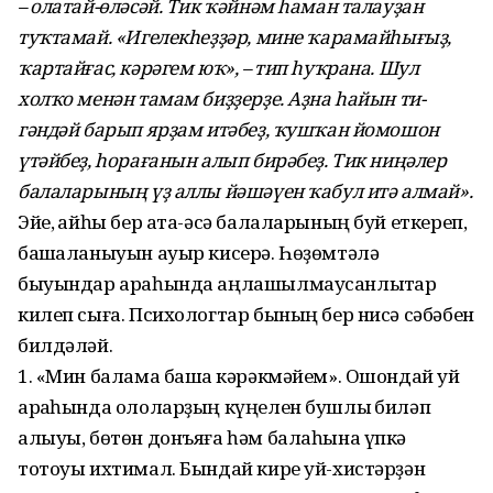
– олатай-өләсәй. Тик ҡәйнәм һаман талауҙан
туҡта­май. «Игелекһеҙҙәр, мине ҡарамай­һығыҙ,
ҡартайғас, кәрәгем юҡ», – тип һуҡрана. Шул
холҡо менән тамам биҙҙерҙе. Аҙна һайын ти­
гәндәй барып ярҙам итәбеҙ, ҡушҡан йомошон
үтәйбеҙ, һораға­нын алып бирәбеҙ. Тик ниңәлер
балаларының үҙ аллы йәшәүен ҡабул итә алмай».
Эйе, ҡайһы бер ата-әсә балалары­ның буй еткереп,
башҡаланыуын ауыр кисерә. Һөҙөмтәлә
быуындар ара­һында аңлашылмаусанлыҡтар
килеп сыға. Психологтар бының бер нисә сәбәбен
билдәләй.
1. «Мин балама башҡа кәрәк­мәйем». Ошондай уй
арҡаһында ололарҙың күңелен бушлыҡ биләп
алыуы, бөтөн донъяға һәм балаһына үпкә
тотоуы ихтимал. Бындай кире уй-хистәрҙән