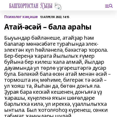
Психолог кәңәше
13 АПРЕЛЯ 2022, 14:15
Атай-әсәй – бала араһы
Быуындар бәйләнеше, атайҙар һәм
балалар мөнәсәбәте тураһында элек-
электән күп һөйләнелә, бәхәстәр ҡорола.
Бер-береңә ҡарата йылылыҡ ғүмер
буйына бер килеш ҡала алмай, йылдар
дауамында ул төрлө үҙгәрештәргә дусар
була. Бәләкәй бала өсөн атай менән әсәй –
тормошта иң мөһиме, бигерәк тә әсәй –
ул ҡояш та, йыһан да, бөтөн донъя ла.
Ҙурая бара кескәй кешенең донъяға үҙ
ҡарашы, күңеленә яҡын шөғөлдәре
барлыҡҡа килә, ул иреккә, үҙаллылыҡҡа
ынтыла. Был ҡотолғоһоҙ күренеш, сөнки
тәбиғәт ҡанундары шулай.