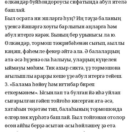
өлкәндәр буй­һондороусы сифатында ҡабул ителә
башлай.
Был осраҡта ни эшләргә һуң? Иң тәүҙә баланың
үҙенсә йәшәргә хоҡуғы барлығын аңларға һәм
ҡабул итергә кәрәк. Бының бер ҡурҡынысы ла юҡ.
Өлкәндәр, тормош тәжрибәһенән сығып, аҡыллы
кәңәш, фәһемле фекер әйтә ала. Ә балаларҙың
ата-әсә һүҙенә ҡолаҡ һалыуы, уларҙың күңелен
ҡыймауы мөһим. Тик ахыр сиктә, үҙ тормошона
ҡағылышлы ҡарарҙы кеше үҙе ҡабул итергә тейеш.
3. «Балама һөйөү һәм иғтибар биреп
еткермәнем». Ысынлап та булған йә иһә уйлап
сығарылған ғәйеп тойғоһо кисергән ата-әсә,
хатаһын төҙәтәм тип, балаһының тормошонда
өлгөрлөк күрһәтә башлай. Был тойғонан ҡотолор
өсөн ҡайһы берҙә асыҡтан-асыҡ һөйләшеү ҙә етә.