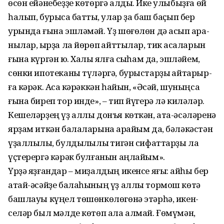
өсөн ейә­небеҙҙе көтөргә алдыҡ. Ике улыбыҙға өй
һалып, бурысҡа бат­тыҡ, улар ҙа баш баҫып бер
урында ғына эшләмәй. Үҙ шөғөлөн дә асып ҡара­
нылар, ҡырҙа ла йөрөп ҡайтты­лар, тик аҡса­ларын
ғына күргән юҡ. Хаҡлы ялға сыҡһам да, эшләйем,
сөнки ипотеканы түләр­гә, бурыстарҙы ҡайта­рыр­
ға кәрәк. Аҡса кәрәккән һайын, «Әсәй, шуныңса
ғына биреп тор инде», – тип йүгерә лә киләләр.
Кешеләрҙең үҙ аллы донъя көткән, ата-әсәләренә
ярҙам иткән балаларына ҡарайым да, бәлә­кәстән
үҙаллылыҡ, булдыҡлылыҡ ти­гән си­фаттарҙы ла
үҫтерергә кәрәк булға­нын аңлайым».
Үрҙә яҙғандар – миҙалдың икенсе яғы: ҡайһы бер
атай-әсәйҙе балаһы­ның үҙ аллы тормош көтә
башлауы күңел төшөнкөлөгөнә этәрһә, икен­
селәр был мәлде көтөп ала алмай. Ғөмүмән,