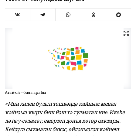
Атай-әсәй – бала араһы
«Мин килен булып төшкәндә ҡайным менән
ҡәйнәмә ҡырҡ биш йәш тә тулмаған ине. Икеһе
лә һау-сәләмәт, емертеп донъя көтөр саҡтары.
Кейәүгә сыҡмаған бикәс, өйләнмәгән ҡәйнеш