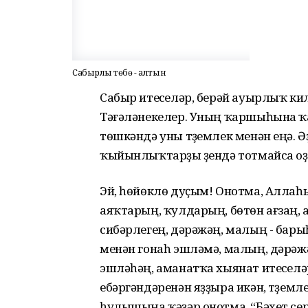
Сабырлыҡ төбө - алтын
Сабыр итеүселәр, берәй ауырлыҡ ки
Тәғәләнекелер. Уның ҡаршыһына ҡа
төшкәндә уны түҙемлек менән еңә. 
ҡыйынлыҡтарҙы үҙендә тотмайса оҙ
Эй, һөйөклө дуҫым! Онотма, Аллаһы
аяҡтарың, ҡулдарың, бөтөн ағзаң, 
сибәрлегең, дәрәжәң, малың - бары
менән гонаһ эшләмә, малың, дәрәжә
эшләһәң, аманатҡа хыянат итеүсел
ебәргәндәренән яҙҙыра икән, түҙемл
һулышыңа ҡәҙәр онотма. “Бәхет се