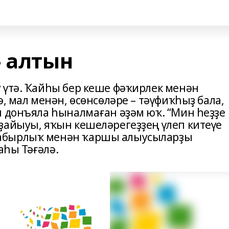
- алтын
 үтә. Ҡайһы бер кеше фәҡирлек менән
, мал менән, өсөнсөләре – тәүфиҡһыҙ бала,
л донъяла һыналмаған әҙәм юҡ. “Мин һеҙҙе
ҙайыуы, яҡын кешеләрегеҙҙең үлеп китеүе
абырлыҡ менән ҡаршы алыусыларҙы
һы Тәғәлә.