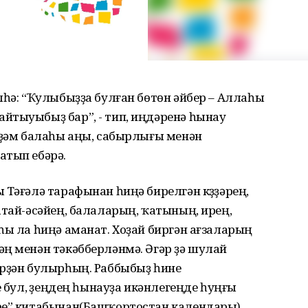
лһә: “Ҡулыбыҙҙа булған бөтөн әйбер – Аллаһы
йтыуыбыҙ бар”, - тип, иңдәренә һынау
Әҙәм балаһы аңы, сабырлығы менән
атып ебәрә.
 Тәғәлә тарафынан һиңә бирелгән күҙҙәрең,
атай-әсәйең, балаларың, ҡатының, ирең,
һы ла һиңә аманат. Хоҙай биргән ағзаларың
ң менән тәкәбберләнмә. Әгәр ҙә шулай
әрҙән булырһың. Раббыбыҙ һине
е бул, үҙеңдең һынауҙа икәнлегеңде һуңғы
ре” китабынан(Башҡортостан календары)