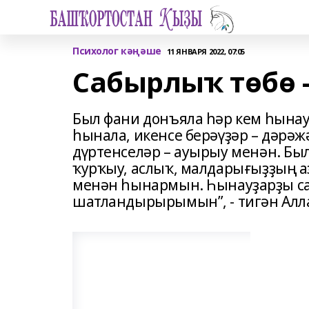
Психолог кәңәше
11 ЯНВАРЯ 2022, 07:05
Сабырлыҡ төбө 
Был фани донъяла һәр кем һынау
һынала, икенсе берәүҙәр – дәрәжә
дүртенселәр – ауырыу менән. Бы
ҡурҡыу, аслыҡ, малдарығыҙҙың а
менән һынармын. Һынауҙарҙы с
шатландырырымын”, - тигән Алла