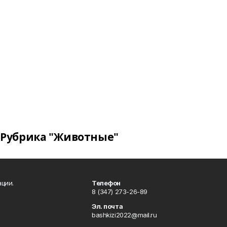
Рубрика "Животные"
ции.
Телефон
8 (347) 273-26-89
Эл. почта
bashkizi2022@mail.ru