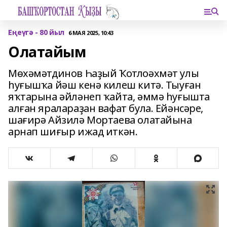
Еңеүгә - 80 йыл
6 МАЯ 2025, 10:43
Олатайым
Мөхәмәтдинов Һаҙый Ҡотлоәхмәт улы
һуғышҡа йәш кенә килеш китә. Тыуған
яҡтарына әйләнеп ҡайта, әммә һуғышта
алған яралараҙан вафат була. Ейәнсәре,
шағирә Айзилә Мортаева олатайына
арнап шиғыр ижад иткән.