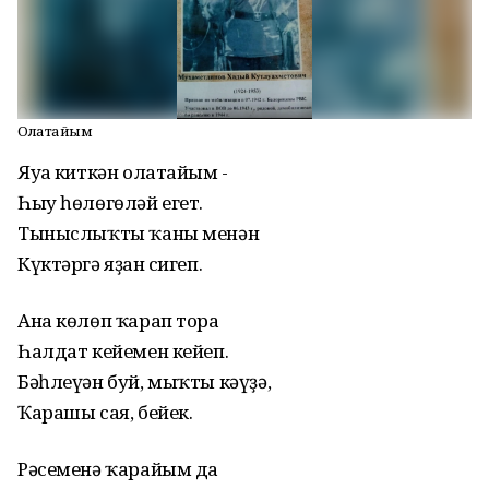
Олатайым
Яуға киткән олатайым -
Һыу һөлөгөләй егет.
Тыныслыҡты ҡаны менән
Күктәргә яҙған сигеп.
Ана көлөп ҡарап тора
Һалдат кейемен кейеп.
Бәһлеүән буй, мыҡты кәүҙә,
Ҡарашы сая, бейек.
Рәсеменә ҡарайым да