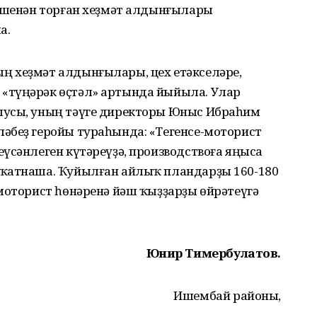
кешенән торған хеҙмәт алдынғылары
а.
ң хеҙмәт алдынғылары, цех етәкселәре,
«түңәрәк өҫтәл» артында йыйыла. Улар
ыусы, уның тәүге директоры Юныс Ибраһим
әбеҙ геройы тураһында: «Тегенсе-моторист
үсәнлеген күтәреүҙә, производствоға яңыса
 ҡатнаша. Ҡуйылған айлыҡ пландарҙы 160-180
моторист һөнәренә йәш ҡыҙҙарҙы өйрәтеүгә
Юнир Тимербулатов.
Ишембай районы,