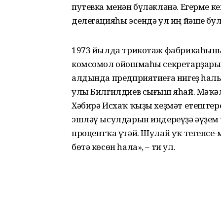
путевка менән бүләкләнә. Егерме 
делегацияһы эсендә ул иң йәше бул
1973 йылда трикотаж фабрикаһыны
комсомол ойошмаһы секретарҙары 
алдында предприятиеға нигеҙ һал
улы Билгилдиев сығыш яһай. Мәҡәл
Хәбирә Исхаҡ ҡыҙы хеҙмәт етештере
эшләү ысулдарын индереүҙә әүҙем
процентҡа үтәй. Шулай уҡ тегенсе-
бөтә көсөн һала», – ти ул.