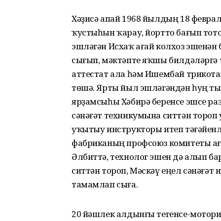
Хәҙисә апай 1968 йылдың 18 феврал
ҡустыһын ҡарау, йортто бағып тото
эшләгән Исхаҡ ағай колхоз эшенән
сығып, мәктәпте яҡшы билдәләргә
аттестат ала һәм Ишембай трикота
төшә. Ярты йыл эшләгәндән һуң т
ярҙамсыһы Хәбирә беренсе эшсе ра
сәнәғәт техникумына ситтән тороп 
уҡытыу инструкторы итеп тәғәйенл
фабриканың профсоюз комитеты ағз
Әлбиттә, технолог эшен дә алып б
ситтән тороп, Мәскәү еңел сәнәғә
тамамлап сыға.
20 йәшлек алдынғы тегенсе-мотори