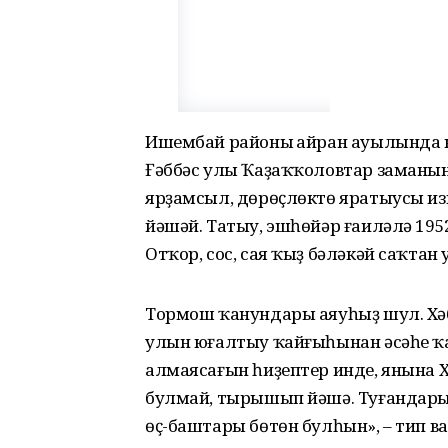
Ишембай районы Һайран ауылында к
Ғәббәс улы Ҡаҙаҡҡоловтар заманы
ярҙамсыл, дөрөҫлөктө яратыусы изг
йәшәй. Татыу, эшһөйәр ғаиләлә 195
Отҡор, сос, сая ҡыҙ бәләкәй саҡтан
Тормош ҡанундары аяуһыҙ шул. Хәб
улын юғалтыу ҡайғыһынан әсәһе ҡ
алмаясағын һиҙептер инде, янына 
булмай, тырышып йәшә. Туғандарың
өҫ-баштары бөтөн булһын», – тип в