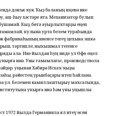
ендә донъя ҡуя. Ҡыҙ баланың иңенә ике
у, аш-һыу хәстәре ята. Механизатор булып
 бушамай. Ҡыҙ, бөтә ауырлыҡтарҙы еңеп
 тамамлай, ҡулына урта белем тураһында
ж фабрикаһының икенсе тегеү цехына эшкә
ырыш, тәртипле, ныҡышмал тегенсе
зряды ала. Ике йылдан һуң инде ул Өфө еңел
уҡырға инә. Уны тамамлағас, производствола
әйҙәр. Һуңынан Хәбирә Исхаҡ ҡыҙы
аһы, рәйестең урынбаҫары итеп һайлана.
ара ул. Белемен камиллаштырыу маҡсатында,
т институтына уҡырға инә һәм уны уңышлы
ст 1972 йылда Германияла ял итеү өсөн