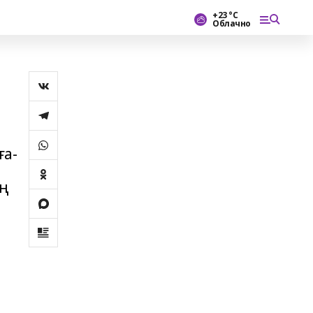
+23 °С
Облачно
ға-
ың