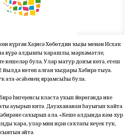
өн күргән Хәҙисә Хөбөтдин ҡыҙы менән Исхаҡ
на күрә алдынғы ҡарашлы, мәрхәмәтле,
е кешеләр була. Улар матур донъя көтә, етеш
2 йылда көтөп алған ҡыҙҙары Хәбирә тыуа.
 уҡ ата-әсәһенең ярҙамсыһы була.
ирә һигеҙенсы класта уҡып йөрөгәндә ике
аты ауырып китә. Дауахананан һауығып ҡайта
Хәбирәне саҡырып ала. «Кеше алдында кәм-хур
ды ҡара, улар мин иҫән саҡтағы кеүек туҡ,
асыятын әйтә.