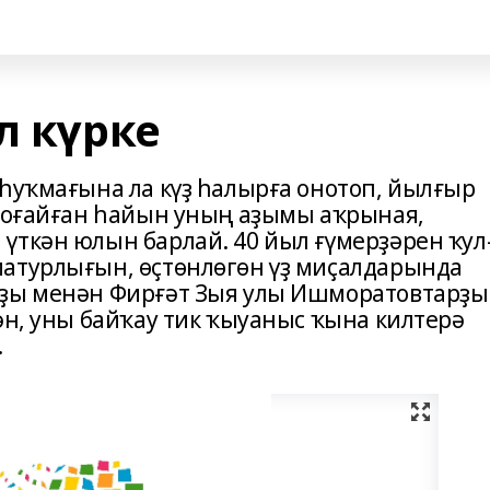
л күрке
 һуҡмағына ла күҙ һалырға онотоп, йылғыр
Олоғайған һайын уның аҙымы аҡрыная,
үткән юлын барлай. 40 йыл ғүмерҙәрен ҡул
атурлығын, өҫтөнлөгөн үҙ миҫалдарында
ыҙы менән Фирғәт Зыя улы Ишморатовтарҙ
ән, уны байҡау тик ҡыуаныс ҡына килтерә
.