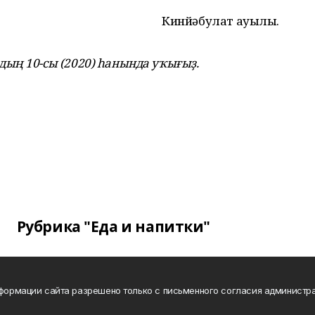
Кинйәбулат ауылы.
ың 10-сы (2020) һанында уҡығыҙ.
Рубрика "Еда и напитки"
нформации сайта разрешено только с письменного согласия администра