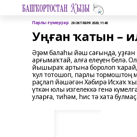
Парлы ғүмерҙәр
28 ОКТЯБРЯ 2020, 11:40
Уңған ҡатын – и
Әҙәм балаһы йәш сағында, уҙған
арғымаҡтай, алға елеүен белә. 
йышыраҡ артына боролоп ҡарай, 
ҡул тотошоп, парлы тормоштоң м
раҫлап йәшәгән Хәбирә Исхаҡ ҡ
үткән юлы изгелеккә генә күмелг
уларға, тиһәм, һис тә хата булмаҫ