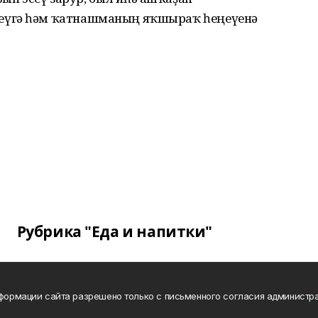
еүгә һәм ҡатнашманың яҡшыраҡ һеңеүенә
Рубрика "Еда и напитки"
нформации сайта разрешено только с письменного согласия администра