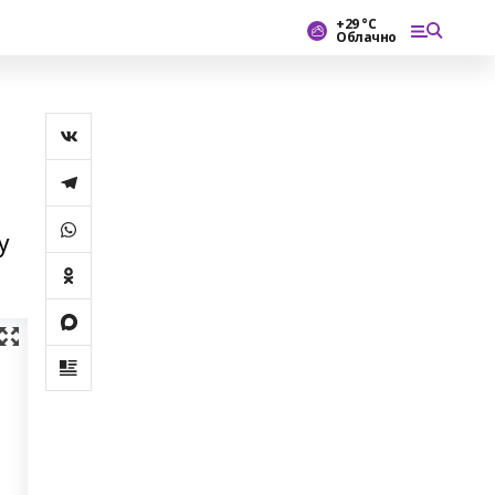
+29 °С
Облачно
у