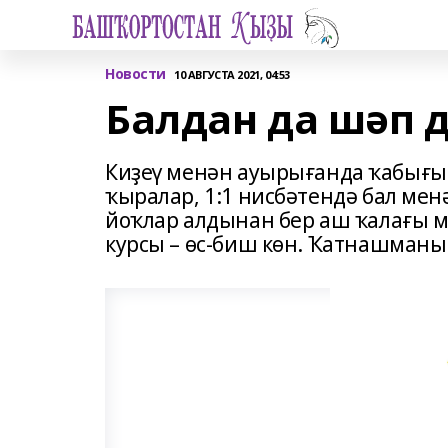
Новости
10 АВГУСТА 2021, 04:53
Балдан да шәп 
Киҙеү менән ауырығанда ҡабығ
ҡыралар, 1:1 нисбәтендә бал мен
йоҡлар алдынан бер аш ҡалағы м
курсы – өс-биш көн. Ҡатнашманы