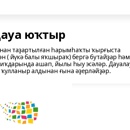
дауа юҡтыр
ынан таҙартылған һарымһаҡты ҡырғыста
ән ( йүкә балы яҡшыраҡ) бергә бутайҙар һәм
иҡдарында ашап, йылы һыу эсәләр. Дауала
 ҡулланыр алдынан ғына әҙерләйҙәр.