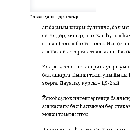
Балдан да шәп дауа юҡтыр
Ҡан баҫымы юғары булғанда, бал ме
сөгөлдөр, кишер, шалҡан һутын һәм
стакан) алып болғаталар. Ике-өс ай
аш ҡалағы эсергә. Ҡатнашманы һал
Юғары әселекле гастрит ауырыуында
бал ашарға. Бынан тыш, уны йылы һ
эсергә. Дауалау курсы – 1,5-2 ай.
Йоҡоһоҙлоҡ интектергәндә балдың
аш ҡалағы бал һалынған бер стака
менән тәьмин итер.
Балды йылы һыу менән ҡатнаштыры