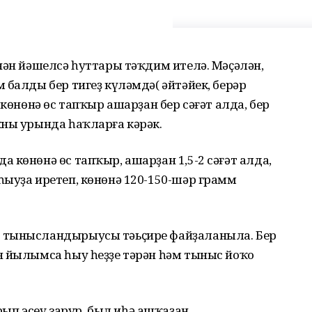
нән йәшелсә һуттары тәҡдим ителә. Мәҫәлән,
 балды бер тигеҙ күләмдә( әйтәйек, берәр
 көнөнә өс тапҡыр ашарҙан бер сәғәт алда, бер
ҡны урында һаҡларға кәрәк.
 көнөнә өс тапҡыр, ашарҙан 1,5-2 сәғәт алда,
ыуҙа иретеп, көнөнә 120-150-шәр грамм
 тынысландырыусы тәьҫире файҙаланыла. Бер
н йылымса һыу һеҙҙе тәрән һәм тыныс йоҡо
п эсеү зарур, был иһә ашҡаҙан