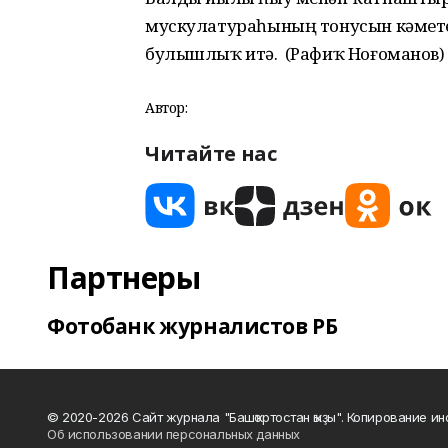
мускулатураһының тонусын кәмет
булышлыҡ итә. (Рафиҡ Ноғоманов)
Автор:
Читайте нас
Партнеры
Фотобанк журналистов РБ
© 2020-2026 Сайт журнала "Башҡортостан ҡыҙы". Копирование и
Об использовании персональных данных