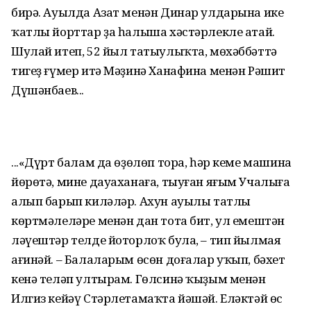
бирә. Ауылда Азат менән Динар улдарына ике
ҡатлы йорттар ҙа һалыша хәстәрлекле атай.
Шулай итеп, 52 йыл татыулыҡта, мөхәббәттә
тигеҙ ғүмер итә Мәҙинә Ханафина менән Рәшит
Дүшәнбаев...
...«Дүрт балам да өҙөлөп тора, һәр кеме машина
йөрөтә, мине дауаханаға, тыуған яғым Учалыға
алып барып киләләр. Ахун ауылы татлы
көртмәлеләре менән дан тота бит, ул емештән
ләүештәр телде йоторлоҡ була, – тип йылмая
ағинәй. – Балаларым өсөн доғалар уҡып, бәхет
кенә теләп ултырам. Гөлсинә ҡыҙым менән
Илгиз кейәү Стәрлетамаҡта йәшәй. Еләктәй өс