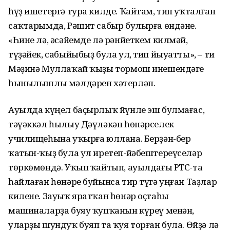
һүҙ ишетергә тура килде. Ҡайтам, тип уҡталған
саҡтарымда, Рәшит сабыр булырға өндәне.
«Һине лә, әсәйемде лә рәнйеткем килмәй,
түҙәйек, сабыйыбыҙ була ул, тип йыуатты», – ти
Мәҙинә Муллаҡай ҡыҙы тормош инешендәге
һынылышлы мәлдәрен хәтерләп.
Ауылда күңел баҫырлыҡ йүнле эш булмағас,
тәүәккәл һылыу Дәүләкән һөнәрселек
училищеһына уҡырға юллана. Берҙән-бер
ҡатын-ҡыҙ була ул иретеп-йәбештереүселәр
төркөмөндә. Уҡып ҡайтып, ауылдағы РТС-та
һайлаған һөнәре буйынса тир түгә уңған Таҙлар
килене. Зауыҡ яратҡан һөнәр оҫтаһы
машиналарҙа буяу ҡупҡанын күреү менән,
уларҙы шундуҡ буяп та ҡуя торған була. Өйҙә лә