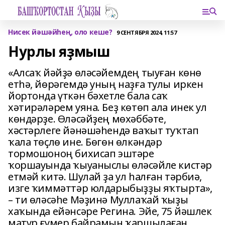
Нисек йәшәйһең, оло кеше?
9 СЕНТЯБРЯ 2024, 11:57
Нурлы яҙмыш
«Алсаҡ йәйҙә өләсәйемдең тыуған көнө
етһә, йөрәгемдә уның наҙға тулы иркен
йортонда үткән бәхетле бала саҡ
хәтирәләрем уяна. Беҙ көтөп ала инек ул
көндәрҙе. Өләсәйҙең мөхәббәте,
хәстәрлеге йәнәшәһендә ваҡыт туҡтап
ҡала төҫлө ине. Бөгөн өлкәндәр
тормошоноң бихисап эштәре
ҡоршауында ҡыуаныслы өләсәйле кистәр
етмәй китә. Шулай ҙа ул һалған тәрбиә,
изге ҡиммәттәр юлдарыбыҙҙы яҡтырта»,
– ти өләсәһе Мәҙинә Муллаҡай ҡыҙы
хаҡында ейәнсәре Регина. Эйе, 75 йәшлек
матур ғүмер байрамын ҡаршылаған