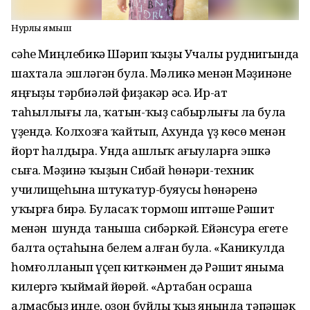
Нурлы яҙмыш
Әсәһе Миңлебикә Шәрип ҡыҙы Учалы руднигында
шахтала эшләгән була. Мәликә менән Мәҙинәне
яңғыҙы тәрбиәләй фиҙакәр әсә. Ир-ат
таһыллығы ла, ҡатын-ҡыҙ сабырлығы ла була
үҙендә. Колхозға ҡайтып, Ахунда үҙ көсө менән
йорт һалдыра. Унда ашлыҡ ағыуларға эшкә
сыға. Мәҙинә ҡыҙын Сибай һөнәри-техник
училищеһына штукатур-буяусы һөнәренә
уҡырға бирә. Буласаҡ тормош иптәше Рәшит
менән шунда таныша сибәркәй. Ейәнсура егете
балта оҫтаһына белем алған була. «Каникулда
һомғолланып үҫеп киткәнмен дә Рәшит яныма
килергә ҡыймай йөрөй. «Артабан осраша
алмаҫбыҙ инде, оҙон буйлы ҡыҙ янында тәпәшәк