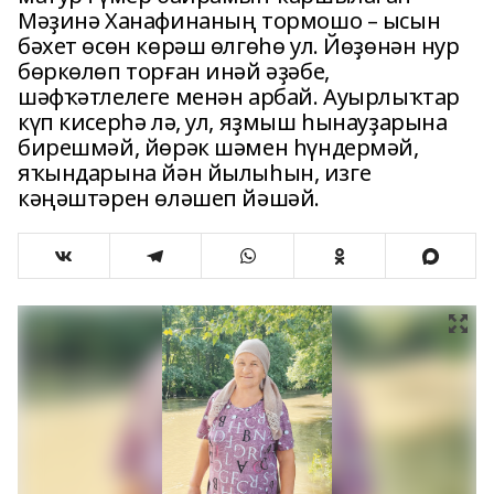
Мәҙинә Ханафинаның тормошо – ысын
бәхет өсөн көрәш өлгөһө ул. Йөҙөнән нур
бөркөлөп торған инәй әҙәбе,
шәфҡәтлелеге менән арбай. Ауырлыҡтар
күп кисерһә лә, ул, яҙмыш һынауҙарына
бирешмәй, йөрәк шәмен һүндермәй,
яҡындарына йән йылыһын, изге
кәңәштәрен өләшеп йәшәй.