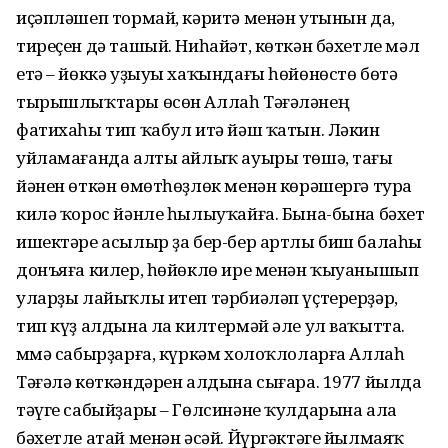
иҫәпләшеп тормай, кәритә менән утынын да,
тиреҫен дә ташый. Ниһайәт, көткән бәхетле мәл
етә – йөккә уҙыуы хаҡындағы һөйөнөстө бөтә
тырышлыҡтары өсөн Аллаһ Тәғәләнең
фатихаһы тип ҡабул итә йәш ҡатын. Ләкин
уйламағанда алты айлыҡ ауыры төшә, тағы
йәнен өткән өмөтһөҙлөк менән көрәшергә тура
килә ҡорос йәнле һылыуҡайға. Бына-бына бәхет
ишектәре асылыр ҙа бер-бер артлы биш балаһы
донъяға килер, һөйөклө ире менән ҡыуанышып
уларҙы лайыҡлы итеп тәрбиәләп үҫтерерҙәр,
тип күҙ алдына ла килтермәй әле ул ваҡытта.
Әммә сабырҙарға, күркәм холоҡлоларға Аллаһ
Тәғәлә көткәндәрен алдына сығара. 1977 йылда
тәүге сабыйҙары – Гөлсинәне ҡулдарына ала
бәхетле атай менән әсәй. Йүргәктәге йылмаяҡ