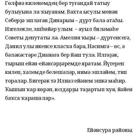
Гөлфиә киленемдең бер туғандай татыу
булыуына ла ҡыуанам. Вахта ысулы менән
Себерҙә эшләгән Динарым – дүрт бала атаһы.
Изгелекле, эшһөйәр улым – ауыл биләмәһе
Советы депутаты ла. Амелия ҡыҙы – дүртенсегә,
Данил улы икенсе класҡа бара, Нәсимгә – өс, ә
бәләкәстәре Дианаға бер йәш тула. Илгәҙәк,
тырыш ейән-ейәнсәрҙәремде яратам. Йүгереп
килеп, хәлемде белешәләр, нимә эшләйем, тип
торалар. Бигерәк тә Илназ ейәнем эшкә маһир.
Ҡышын ҡар көрәп, юлдарҙы таҙартып ҡуя, йәйен
баҡса ҡарашалар».
Ейәнсура районы.