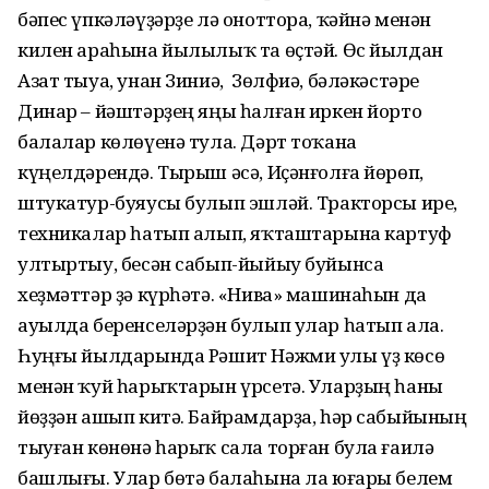
бәпес үпкәләүҙәрҙе лә оноттора, ҡәйнә менән
килен араһына йылылыҡ та өҫтәй. Өс йылдан
Азат тыуа, унан Зиниә, Зөлфиә, бәләкәстәре
Динар – йәштәрҙең яңы һалған иркен йорто
балалар көлөүенә тула. Дәрт тоҡана
күңелдәрендә. Тырыш әсә, Иҫәнғолға йөрөп,
штукатур-буяусы булып эшләй. Тракторсы ире,
техникалар һатып алып, яҡташтарына картуф
ултыртыу, бесән сабып-йыйыу буйынса
хеҙмәттәр ҙә күрһәтә. «Нива» машинаһын да
ауылда беренселәрҙән булып улар һатып ала.
Һуңғы йылдарында Рәшит Нәжми улы үҙ көсө
менән ҡуй һарыҡтарын үрсетә. Уларҙың һаны
йөҙҙән ашып китә. Байрамдарҙа, һәр сабыйының
тыуған көнөнә һарыҡ сала торған була ғаилә
башлығы. Улар бөтә балаһына ла юғары белем