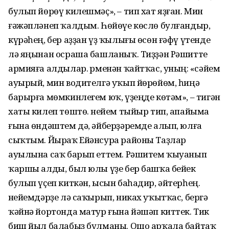
булып йөрөү килешмәҫ», – тип хат яҙған. Мин
ғәжәпләнеп ҡалдым. Һөйөүе көслө булғандыр,
күрәһең, бер аҙҙан үҙ ҡылығы өсөн ғәфү үтенде
лә яңынан осраша башланыҡ. Тиҙҙән Рәшитте
армияға алдылар. Әрменән ҡайтҡас, уның: «Әсәйем
ауырый, мин водителгә уҡып йөрөйөм, һиңә
барырға мөмкинлегем юҡ, үҙеңде көтәм», – тигән
хаты килеп төштө. Әнейем тыйыр тип, апайыма
ғына өндәштем дә, әйберҙәремде алып, юлға
сыҡтым. Йыраҡ Ейәнсура районы Таҙлар
ауылына саҡ барып еттем. Рәшитем ҡыуанып
ҡаршы алды, был юлы үҙе бер башҡа бейек
булып үҫеп киткән, ысын баһадир, әйтерһең.
Әнейемдәрҙе лә саҡырып, никах уҡытҡас, бергә
ҡәйнә йортонда матур ғына йәшәп киттек. Тик
биш йыл балабыҙ булманы. Ошо арҡала байтаҡ