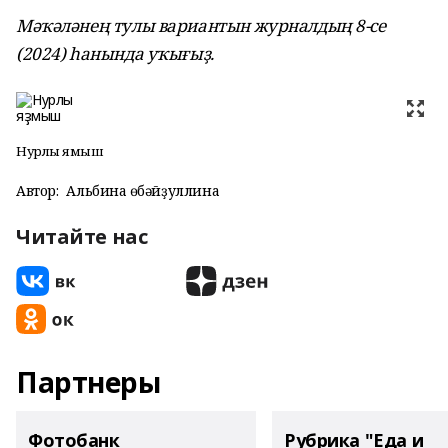
Мәҡәләнең тулы вариантын журналдың 8-се
(2024) һанында уҡығыҙ.
Нурлы яҙмыш
Автор:
Альбина Ғөбәйҙуллина
Читайте нас
Партнеры
Фотобанк
Рубрика "Еда и