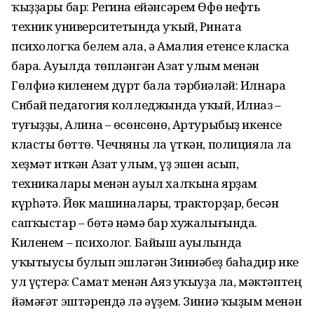
ҡыҙҙары бар: Регина ейәнсәрем Өфө нефть
техник университетында уҡый, Рината
психологҡа белем ала, ә Амалия етенсе класҡа
бара. Ауылда төпләнгән Азат улым менән
Гөлфиә киленем дүрт бала тәрбиәләй: Илнара
Сибай педагогия колледжында уҡый, Илназ –
туғыҙҙы, Алина – өсөнсөнө, Артурыбыҙ икенсе
класты бөттө. Чечняны ла үткән, полицияла ла
хеҙмәт иткән Азат улым, үҙ эшен асып,
техникалары менән ауыл халҡына ярҙам
күрһәтә. Йөк машиналары, тракторҙар, бесән
сапҡыстар – бөтә нәмә бар хужалығында.
Киленем – психолог. Байыш ауылында
уҡытыусы булып эшләгән Зиниәбеҙ баһадир ике
ул үҫтерә: Самат менән Аяз уҡыуҙа ла, мәктәптең
йәмәғәт эштәрендә лә әүҙем. Зиниә ҡыҙым менән