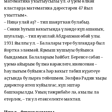
математика уҡытыусыһы ул. Ә үҙем өлкән
кластарҙа математика дәрестәрен 47 йыл
уҡыттым».
– Ниңә улай әҙ? – тип шаяртҡан булабыҙ.
– Сөнки һуғыш ваҡытында үләнде күп ашаныҡ,
шуғалыр, – тип яуаплай Абдрахман Ғөбәй улы.
1931 йылғы ул. – Балалары тере булғандар был
йортҡа эләкмәй. Яҙмыш ҡушыуы буйынса
бындамын. Балаларым һәйбәт. Беренсе сәбәп –
үҙемә айырым бүлмә кәрәклеге, икенсенән –
һаулығым буйынса һәр ваҡыт табип күҙәтеүе
аҫтында булырға тейешмен. Зөлфиә Радик ҡыҙы
директор итеп ҡуйылғас, күп эштәр
башҡарылды. Уның тәжрибәһе лә, аҡылы ла
етерлек, – ти ул етәкселекте маҡтап.
Ижад – йәшлек ҡомары