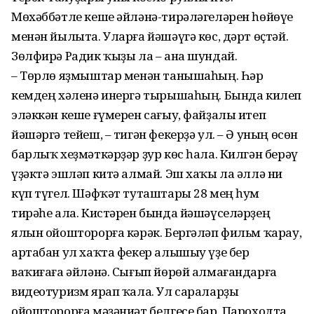
Мөхәббәтле кеше әйләнә-тирәләгеләрен һөйөүе
менән йылыта. Уларға йәшәүгә көс, дәрт өҫтәй.
Зөлфирә Радик ҡыҙы ла – ана шундай.
– Төрлө яҙмыштар менән танышаһың. Һәр
кемдең хәленә инергә тырышаһың. Бында килеп
эләккән кеше ғүмерен сағыу, файҙалы итеп
йәшәргә тейеш, – тигән фекерҙә ул. – Ә уның өсөн
барлыҡ хеҙмәткәрҙәр ҙур көс һала. Килгән берәү
үҙәктә эшләп китә алмай. Эш хаҡы ла әллә ни
күп түгел. Шәфҡәт туташтары 28 мең һум
тирәһе ала. Кистәрен бында йәшәүселәрҙең
ялын ойошторорға кәрәк. Бергәләп фильм ҡарау,
артабан ул хаҡта фекер алышыу үҙе бер
ваҡиғаға әйләнә. Сығып йөрөй алмағандарға
видеотуризм ярап ҡала. Ул сараларҙы
ойошторорға мәҙәниәт белгесе бар. Пароходта