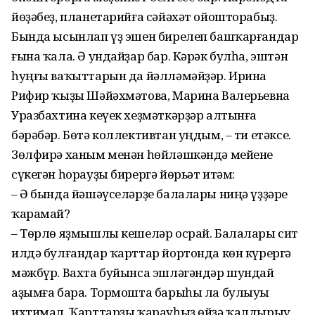
йөҙәбеҙ, планетарийға сәйәхәт ойошторабыҙ.
Бында ысынлап үҙ эшен бирелеп башҡарғандар
ғына ҡала. Ә ундайҙар бар. Кәрәк булһа, эштән
һуңғы ваҡыттарын да йәлләмәйҙәр. Ирина
Рифир ҡыҙы Шәйәхмәтова, Марина Валерьевна
Уразбахтина кеүек хеҙмәткәрҙәр алтынға
бәрәбәр. Бөтә коллективтан уңдым, – ти етәксе.
Зөлфирә ханым менән һөйләшкәндә мейене
сүкегән һорауҙы бирергә йөрьәт итәм:
– Ә бында йәшәүселәрҙе балалары ниңә үҙҙәре
ҡарамай?
– Төрлө яҙмышлы кешеләр осрай. Балалары сит
илдә булғандар ҡарттар йортонда көн күрергә
мәжбүр. Вахта буйынса эшләгәндәр шундай
аҙымға бара. Тормошта барыһы ла булыуы
ихтимал. Ҡарттарҙы ҡарауһыҙ өйҙә ҡалдырыу