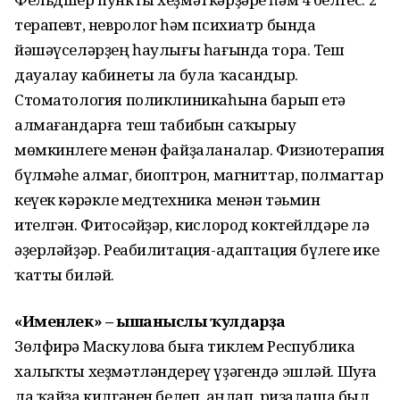
терапевт, невролог һәм психиатр бында
йәшәүселәрҙең һаулығы һағында тора. Теш
дауалау кабинеты ла була ҡасандыр.
Стоматология поликлиникаһына барып етә
алмағандарға теш табибын саҡырыу
мөмкинлеге менән файҙаланалар. Физиотерапия
бүлмәһе алмаг, биоптрон, магниттар, полмагтар
кеүек кәрәкле медтехника менән тәьмин
ителгән. Фитосәйҙәр, кислород коктейлдәре лә
әҙерләйҙәр. Реабилитация-адаптация бүлеге ике
ҡатты биләй.
«Именлек» – ышаныслы ҡулдарҙа
Зөлфирә Маскулова быға тиклем Республика
халыҡты хеҙмәтләндереү үҙәгендә эшләй. Шуға
ла ҡайҙа килгәнен белеп, аңлап, ризалаша был