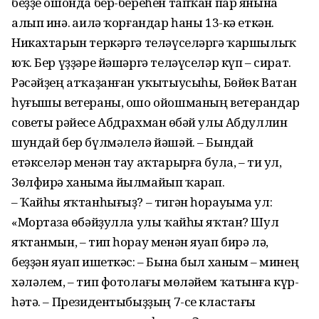
беҙҙе ошонда бер-береһен тапҡан пар янына
алып инә. Ғаилә ҡорғандар һаны 13-кә еткән.
Никахтарын теркәргә теләүселәргә ҡаршылыҡ
юҡ. Бер үҙҙәре йәшәргә теләүселәр күп – сират.
Рәсәйҙең атҡаҙанған уҡытыусыһы, Бөйөк Ватан
һуғышы ветераны, ошо ойошманың ветерандар
советы рәйесе Абдрахман Ғөбәй улы Абдуллин
шундай бер бүлмәлелә йәшәй. – Бындай
етәкселәр менән тау аҡтарырға була, – ти ул,
Зөлфирә ханыма йылмайып ҡарап.
– Ҡайһы яҡтанһығыҙ? – тигән һорауыма ул:
«Мортаза Ғөбәйҙулла улы ҡайһы яҡтан? Шул
яҡтан­мын, – тип һорау менән яуап бирә лә,
беҙҙән яуап ишеткәс: – Бына был ханым – минең
хәләлем, – тип фотолағы мөләйем ҡатынға күр­
һәтә. – Президентыбыҙҙың 7-се клас­тағы