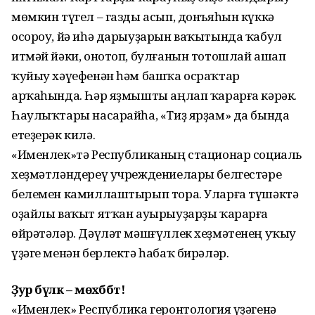
мөмкин түгел – газды асып, донъяһын күккә
осороу, йә иһә дарыуҙарын ваҡытында ҡабул
итмәй йәки, онотоп, булғанын тотошлай ашап
ҡуйыу хәүефенән һәм башҡа осраҡтар
арҡаһында. Һәр яҙмышты аңлап ҡарарға кәрәк.
Һаулыҡтары насарайһа, «Тиҙ ярҙам» да бында
етеҙерәк килә.
«Именлек»тә Республиканың стационар социаль
хеҙмәтләндереү учреждениелары белгестәре
белемен камиллаштырып тора. Уларға түшәктә
оҙайлы ваҡыт ятҡан ауырыуҙарҙы ҡарарға
өйрәтәләр. Дәүләт мәшғүллек хеҙмәтенең уҡыу
үҙәге менән берлектә һабаҡ бирәләр.
Ҙур бүләк – мөхәббәт!
«Именлек» Республика геронтология үҙәгенә