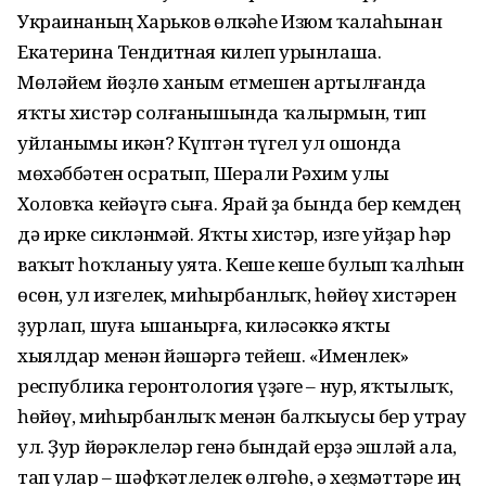
Украинаның Харьков өлкәһе Изюм ҡалаһынан
Екатерина Тендитная килеп урынлаша.
Мөләйем йөҙлө ханым етмешен артылғанда
яҡты хистәр солғанышында ҡалырмын, тип
уйланымы икән? Күптән түгел ул ошонда
мөхәббәтен осратып, Шерали Рәхим улы
Холовҡа кейәүгә сыға. Ярай ҙа бында бер кемдең
дә ирке сикләнмәй. Яҡты хистәр, изге уйҙар һәр
ваҡыт һоҡланыу уята. Кеше кеше булып ҡалһын
өсөн, ул изгелек, миһырбанлыҡ, һөйөү хистәрен
ҙурлап, шуға ышанырға, киләсәккә яҡты
хыялдар менән йәшәргә тейеш. «Именлек»
республика геронтология үҙәге – нур, яҡтылыҡ,
һөйөү, миһырбанлыҡ менән балҡыусы бер утрау
ул. Ҙур йөрәклеләр генә бындай ерҙә эшләй ала,
тап улар – шәфҡәтлелек өлгөһө, ә хеҙмәттәре иң