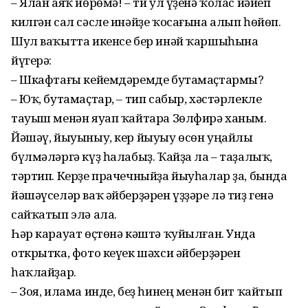
– Ялан аяҡ йөрөмә! – ти ул үҙенә ҡолас йәйеп
килгән сал сәсле инәйҙе ҡосағына алып һөйөп.
Шул ваҡытта икенсе бер инәй ҡаршыһына
йүгерә:
– Шкафтағы кейемдәремде бутамаҫтармы?
– Юҡ, бутамаҫтар, – тип сабыр, хәстәрлекле
тауыш менән яуап ҡайтара Зөлфирә ханым.
Йәшәү, йыуыныу, кер йыуыу өсөн уңайлы
бүлмәләргә күҙ һалабыҙ. Ҡайҙа ла – таҙалыҡ,
тәртип. Керҙе прачечныйҙа йыу­һалар ҙа, бында
йәшәүселәр ваҡ әйберҙәрен үҙҙәре лә тиҙ генә
сайҡатып элә ала.
Һәр карауат өҫтөнә кәштә ҡуйылған. Унда
открытка, фото кеүек шәхси әйберҙәрен
һаҡлайҙар.
– Зоя, илама инде, беҙ һинең менән бит ҡайтып