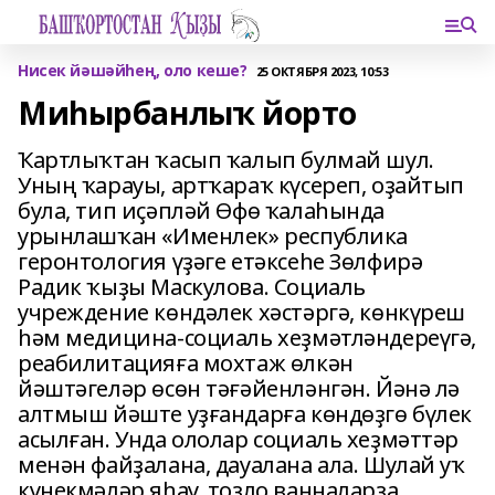
Нисек йәшәйһең, оло кеше?
25 ОКТЯБРЯ 2023, 10:53
Миһырбанлыҡ йорто
Ҡартлыҡтан ҡасып ҡалып булмай шул.
Уның ҡарауы, артҡараҡ күсереп, оҙайтып
була, тип иҫәпләй Өфө ҡалаһында
урынлашҡан «Именлек» республика
геронтология үҙәге етәксеһе Зөлфирә
Радик ҡыҙы Маскулова. Социаль
учреждение көндәлек хәстәргә, көнкүреш
һәм медицина-социаль хеҙмәтләндереүгә,
реабилитацияға мохтаж өлкән
йәштәгеләр өсөн тәғәйенләнгән. Йәнә лә
алтмыш йәште уҙғандарға көндөҙгө бүлек
асылған. Унда ололар социаль хеҙмәттәр
менән файҙалана, дауалана ала. Шулай уҡ
күнекмәләр яһау, тоҙло ванналарҙа