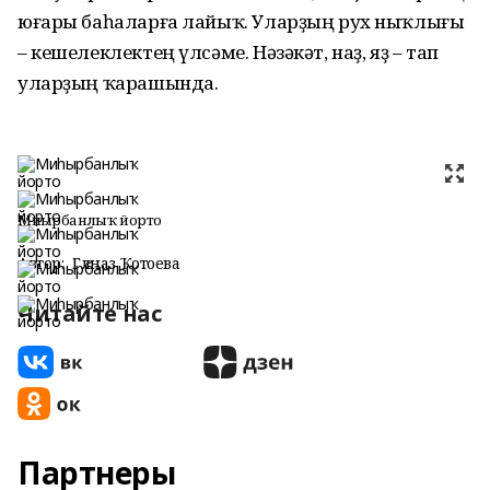
юғары баһаларға лайыҡ. Уларҙың рух ныҡлығы
– кешелеклектең үлсәме. Нәзәкәт, наҙ, яҙ – тап
уларҙың ҡарашында.
Миһырбанлыҡ йорто
Автор:
Гөлназ Ҡотоева
Читайте нас
Партнеры