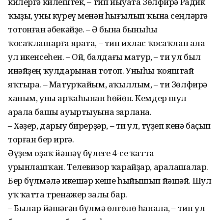
килергә килештек, – тип йыуата Зөлфирә Радик
ҡыҙы, уны күреү менән һығылып ҡына сеңләргә
тотонған әбекәйҙе. – Ә бына быныһы
ҡосаҡлашарға ярата, – тип ихлас ҡосаҡлап ала
ул икенсеһен. – Ой, балдағы матур, – ти ул был
инәйҙең ҡулдарынан тотоп. Уныһы ҡояштай
яҡтыра. – Матурҡайым, аҡыллым, – ти Зөлфирә
ханым, уны арҡаһынан һөйөп. Кемдер шул
арала башы ауыртыуына зарлана.
– Хәҙер, дарыу бирерҙәр, – ти ул, түҙеп кенә баҫып
торған бер иргә.
Әүҙем оҙаҡ йәшәү бүлеге 4-се ҡатта
урынлашҡан. Телевизор ҡарайҙар, аралашалар.
Бер бүлмәлә икешәр кеше һыйышып йәшәй. Шул
уҡ ҡатта тренажер залы бар.
– Былар йәшәгән бүлмә өлгөлө һанала, – тип ул