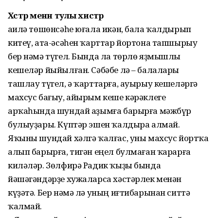
Хәстәр менән тулы хистәр
Ғаилә төшөнсәһе юғала икән, бала ҡалдырып
китеү, ата-әсәһен ҡарттар йортона тапшырыу
бер нәмә түгел. Бында ла төрлө яҙмышлы
кешеләр йыйылған. Сәбәбе лә – балалары
ташлау түгел, ә ҡарттарға, ауырыу кешеләргә
махсус бағыу, айырым кеше кәрәклеге
арҡаһында шундай аҙымға барырға мәжбүр
булыуҙары. Күптәр эшен ҡалдыра алмай.
Яҡыны шундай хәлгә ҡалғас, уны махсус йортҡа
алып барырға, тигән еңел булмаған ҡарарға
киләләр. Зөлфирә Радик ҡыҙы бында
йәшәгәндәрҙе хужаларса хәстәрлек менән
күҙәтә. Бер нәмә лә уның иғтибарынан ситтә
ҡалмай.