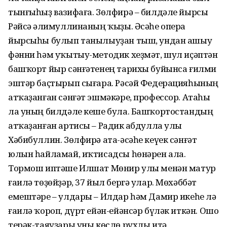
тынғыһыҙ вазифаға. Зөлфирә – билдәле йырсы
Рәйсә Ғәлимуллинаның ҡыҙы. Әсәһе опера
йырсыһы булып танылыуҙан тыш, ундан ашыу
фәнни һәм уҡытыу-методик хеҙмәт, шул иҫәптән
башҡорт йыр сәнғәтенең тарихы буйынса ғилми
эштәр баҫтырып сығара. Рәсәй Федерацияһының
атҡаҙанған сәнғәт эшмәкәре, профессор. Атаһы
ла уның билдәле кеше була. Башҡортостандың
атҡаҙанған артисы – Радик Ғабдулла улы
Хәбибуллин. Зөлфирә ата-әсәһе кеүек сәнғәт
юлын һайламай, иҡтисадсы һөнәрен ала.
Тормош иптәше Илшат Мөнир улы менән матур
ғаилә төҙөйҙәр, 37 йыл бергә улар. Мөхәббәт
емештәре – улдары – Илдар һәм Дамир икеһе лә
ғаилә ҡороп, дүрт ейән-ейәнсәр бүләк иткән. Ошо
терәк-таяуҙары уны көслө рухлы итә.