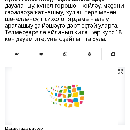
дауаланыу, күңел торошон көйләү, мәҙәни
сараларҙа ҡатнашыу, ҡул эштәре менән
шөғөлләнеү, психолог ярҙамын алыу,
аралашыу ҙа йәшәүгә дәрт өҫтәй уларға.
Телмәрҙәре лә яйланып китә. Һәр курс 18
көн дауам итә, уны оҙайтып та була.
Миһырбанлыҡ йорто