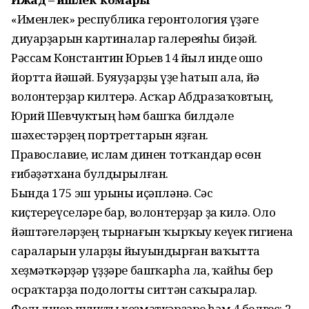
«Именлек» республика геронтология үҙәге
диуарҙарын картиналар галереяһы биҙәй.
Рәссам Константин Юрьев 14 йыл инде ошо
йортта йәшәй. Буяуҙарҙы үҙе һатып ала, йә
волонтерҙар килтерә. Асҡар Абдразаҡовтың,
Юрий Шевчуктың һәм башҡа билдәле
шәхестәрҙең портреттарын яҙған.
Православие, ислам динен тотҡандар өсөн
ғибәҙәтхана булдырылған.
Бында 175 эш урыны иҫәпләнә. Сәс
киҫтереүселәре бар, волонтерҙар ҙа килә. Оло
йәштәгеләрҙең тырнағын ҡырҡыу кеүек гигиена
сараларын уларҙы йыуындырған ваҡытта
хеҙмәткәрҙәр үҙҙәре башҡарһа ла, ҡайһы бер
осраҡтарҙа подологты ситтән саҡыралар.
Фельдшер пункты хеҙмәткәрҙәре һәм 4 белгес: 2