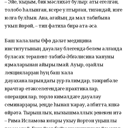
– Эйе, ҡыҙым, бик мәслихәт булыр: аты егелгән,
толобо һалынған, күсере ултырған, тигәндәй, изге
юлға булһын. Ана, ағайың да мал табибына
уҡып йөрөй, – тип фатиха бирә ата-әсә.
Баш ҡалалағы Өфө дәүләт медицина
институтының дауалау бүлегендә белем алғанда
буласаҡ терапевт-табибә Әбүғәлисина ҡануны
яҙмаларынан айырылмай. Ауыр, оҙайлы
лекцияларҙан һуң баш ҡала
дауаханаларындағы ҙур ғалимдар, тәжрибәле
врачтар етәкселегендәге практикалар,
операциялар, төрлө кимәлдәге дауалау
семинарҙары, үҙеңде һынап ҡарау, әлбиттә, күпкә
өйрәтә. Тырышлыҡ, ныҡышмаллыҡ үҙенекен итә
– Рима Исламова юғары уҡыу йортон уңышлы