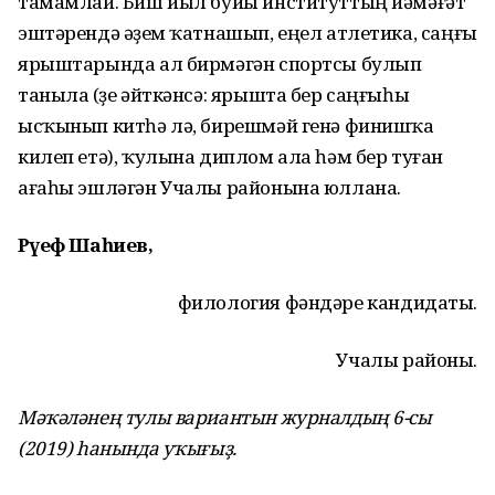
тамамлай. Биш йыл буйы институттың йәмәғәт
эштәрендә әүҙем ҡатнашып, еңел атлетика, саңғы
ярыштарында ал бирмәгән спортсы булып
таныла (үҙе әйткәнсә: ярышта бер саңғыһы
ысҡынып китһә лә, бирешмәй генә финишҡа
килеп етә), ҡулына диплом ала һәм бер туған
ағаһы эшләгән Учалы районына юллана.
Рәүеф Шаһиев,
филология фәндәре кандидаты.
Учалы районы.
Мәҡәләнең тулы вариантын журналдың 6-сы
(2019) һанында уҡығыҙ.