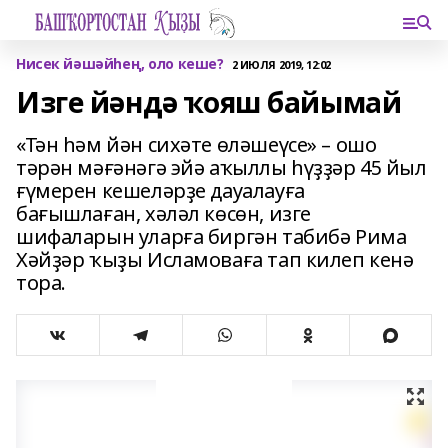
Нисек йәшәйһең, оло кеше?
2 ИЮЛЯ 2019, 12:02
Изге йәндә ҡояш байымай
«Тән һәм йән сихәте өләшеүсе» – ошо
тәрән мәғәнәгә эйә аҡыллы һүҙҙәр 45 йыл
ғүмерен кешеләрҙе дауалауға
бағышлаған, хәләл көсөн, изге
шифаларын уларға биргән табибә Рима
Хәйҙәр ҡыҙы Исламоваға тап килеп кенә
тора.