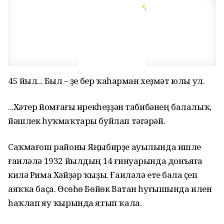
45 йыл... Был – үҙе бер ҡаһарман хеҙмәт юлы ул.
...Хәтер йомғағы ирекһеҙҙән табибәнең балалыҡ,
йәшлек һуҡмаҡтары буйлап тәгәрәй.
Саҡмағош районы Яңыбирҙе ауылында ишле
ғаиләлә 1932 йылдың 14 ғинуарында донъяға
килә Рима Хәйҙәр ҡыҙы. Ғаиләлә ете бала үҫеп
аяҡҡа баҫа. Өсөһө Бөйөк Ватан һуғышында илен
һаҡлап яу ҡырында ятып ҡала.