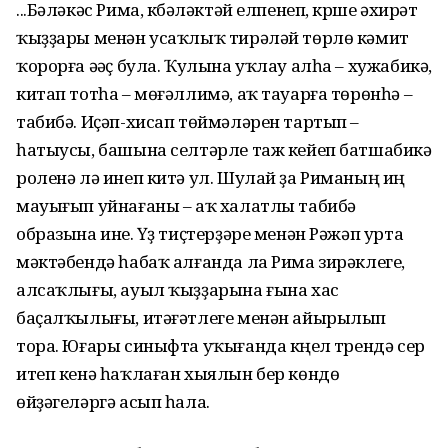
...Бәләкәс Рима, күбәләктәй елпенеп, күрше әхирәт
ҡыҙҙары менән усаҡлыҡ тирәләй төрлө кәмит
ҡорорға әүәҫ була. Ҡулына уҡлау алһа – хужабикә,
китап тотһа – мөғәллимә, аҡ тауарға төрөнһә –
табибә. Иҫәп-хисап төймәләрен тартып –
һатыусы, башына селтәрле таж кейеп батшабикә
роленә лә инеп китә ул. Шулай ҙа Риманың иң
мауығып уйнағаны – аҡ халатлы табибә
образына инеү. Үҙ тиҫтерҙәре менән Рәжәп урта
мәктәбендә һабаҡ алғанда ла Рима зирәклеге,
алсаҡлығы, ауыл ҡыҙҙарына ғына хас
баҫалҡылығы, итәғәтлеге менән айырылып
тора. Юғары синыфта уҡығанда күңел түрендә сер
итеп кенә һаҡлаған хыялын бер көндө
өйҙәгеләргә асып һала.