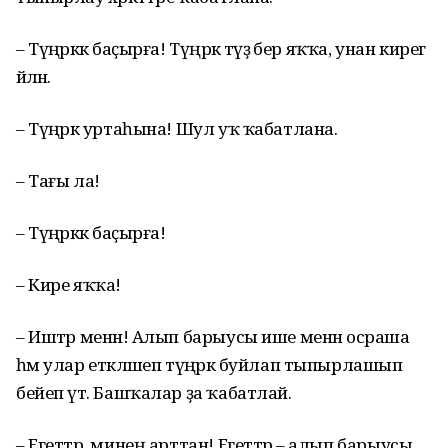
– Түңәрәккә баҫырға! Түңәрәк тәүҙә бер яҡҡа, унан кирегә
әйләнә.
– Түңәрәк уртаһына! Шул уҡ ҡабатлана.
– Тағы ла!
– Түңәрәккә баҫырға!
– Кире яҡҡа!
– Иштәр менән! Алып барыусы ише менән осраша
һәм улар етәкләшеп түңәрәк буйлап тыпырлашып
бейеп үтә. Башҡалар ҙа ҡабатлай.
– Егеттәр, минең арттан! Егеттәр – алып барыусы,