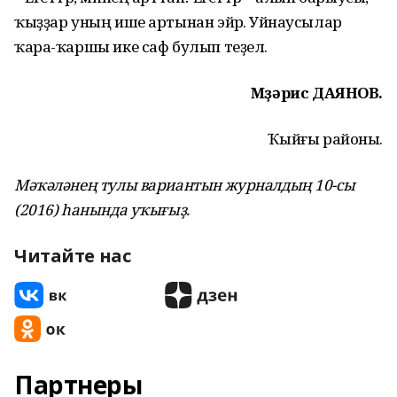
ҡыҙҙар уның ише артынан эйәрә. Уйнаусылар
ҡара-ҡаршы ике саф булып теҙелә.
Мөҙәрис ДАЯНОВ.
Ҡыйғы районы.
Мәҡәләнең тулы вариантын журналдың 10-сы
(2016) һанында уҡығыҙ.
Читайте нас
Партнеры