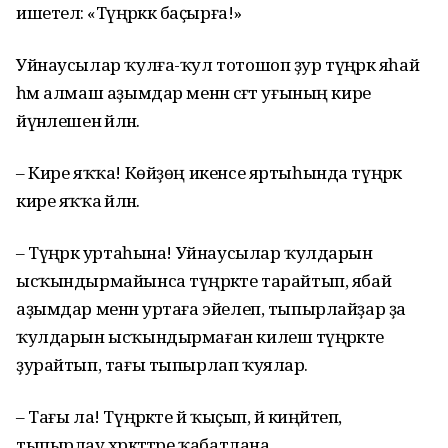
ишетелә: «Түңәрәккә баҫырға!»
Уйнаусылар ҡулға-ҡул тотошоп ҙур түңәрәк яһай
һәм алмаш аҙымдар менән сәғәт уғының кире
йүнәлешенә әйләнә.
– Кире яҡҡа! Көйҙөң икенсе яртыһында түңәрәк
кире яҡҡа әйләнә.
– Түңәрәк уртаһына! Уйнаусылар ҡулдарын
ысҡындырмайынса түңәрәкте тарайтып, ябай
аҙымдар менән уртаға эйелеп, тыпырлайҙар ҙа
ҡулдарын ысҡындырмаған килеш түңәрәкте
ҙурайтып, тағы тыпырлап ҡуялар.
– Тағы ла! Түңәрәкте йә ҡыҫып, йә киңәйтеп,
тыпырлау хәрәкәттәре ҡабатлана.