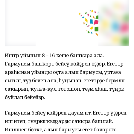
Иштәр уйынын 8 – 16 кеше башҡара ала.
Гармунсы башҡорт бейеү көйҙәрен өҙҙөрә. Егеттәр
араһынан уйынды оҫта алып барыусы, уртаға
сығып, тәүҙә бейеп ала, һуңынан, егеттәрҙе берәмләп
саҡырып, ҡулға-ҡул тотошоп, теҙмә яһап, түңәрәк
буйлап бейейҙәр.
Гармунсы бейеү көйҙәрен дауам итә. Егеттәр үҙҙәренә
иш итеп, түңәрәккә ҡыҙҙарҙы саҡыра башлай.
Ишләшеп бөткәс, алып барыусы егет бойороғо