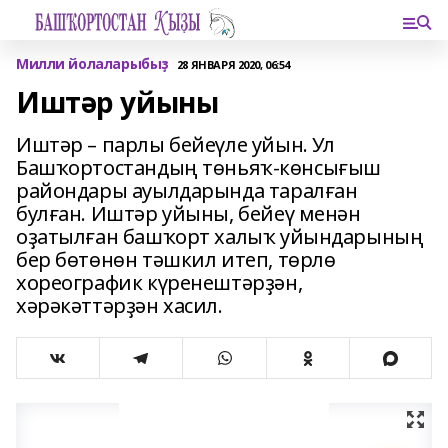
Милли йолаларыбыҙ
28 ЯНВАРЯ 2020, 06:54
Иштәр уйыны
Иштәр – парлы бейеүле уйын. Ул
Башҡортостандың төньяҡ-көнсығыш
райондары ауылдарында таралған
булған. Иштәр уйыны, бейеү менән
оҙатылған башҡорт халыҡ уйындарының
бер бөтөнөн тәшкил итеп, төрлө
хореографик күренештәрҙән,
хәрәкәттәрҙән хасил.