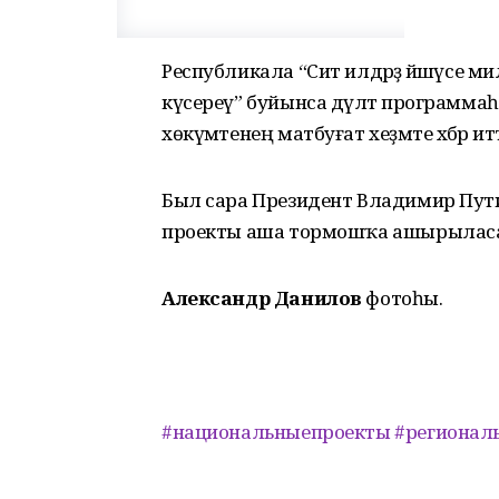
Республикала “Сит илдәрҙә йәшәүсе м
күсереү” буйынса дәүләт программа
хөкүмәтенең матбуғат хеҙмәте хәбәр ит
Был сара Президент Владимир Пут
проекты аша тормошҡа ашырылас
Александр Данилов
фотоһы.
#национальныепроекты
#регионал