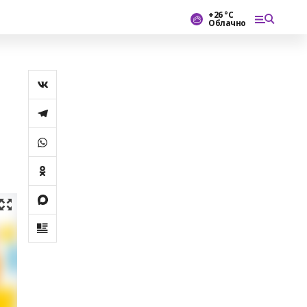
+26 °С
Облачно