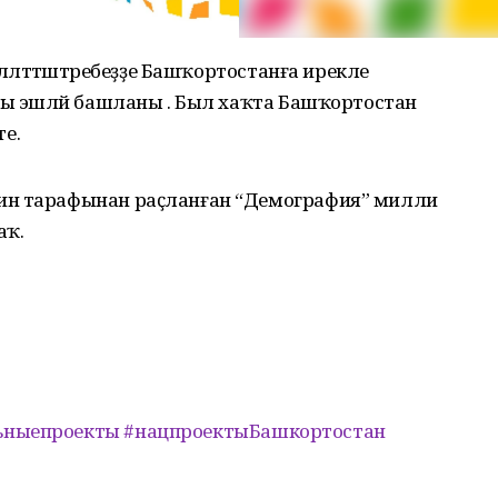
илләттәштәребеҙҙе Башҡортостанға ирекле
һы эшләй башланы . Был хаҡта Башҡортостан
те.
ин тарафынан раҫланған “Демография” милли
аҡ.
ьныепроекты
#нацпроектыБашкортостан