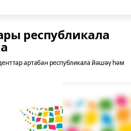
тары республикала
ла
денттар артабан республикала йәшәү һәм