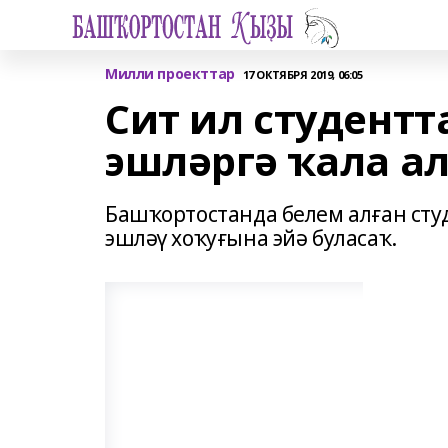
Милли проекттар
17 ОКТЯБРЯ 2019, 06:05
Сит ил студент
эшләргә ҡала а
Башҡортостанда белем алған сту
эшләү хоҡуғына эйә буласаҡ.