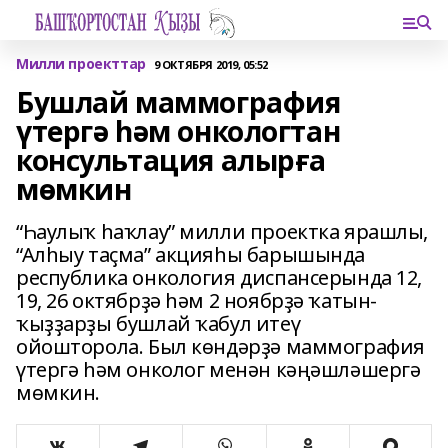
Милли проекттар
9 ОКТЯБРЯ 2019, 05:52
Бушлай маммография
үтергә һәм онкологтан
консультация алырға
мөмкин
“Һаулыҡ һаҡлау” милли проектка ярашлы,
“Алһыу таҫма” акцияһы барышында
республика онкология диспансерында 12,
19, 26 октябрҙә һәм 2 ноябрҙә ҡатын-
ҡыҙҙарҙы бушлай ҡабул итеү
ойошторола. Был көндәрҙә маммография
үтергә һәм онколог менән кәңәшләшергә
мөмкин.