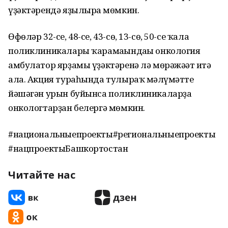
үҙәктәрендә яҙылырға мөмкин.
Өфөләр 32-се, 48-се, 43-сө, 13-сө, 50-се ҡала
поликлиникалары ҡарамағындағы онкология
амбулатор ярҙамы үҙәктәренә лә мөрәжәғәт итә
ала. Акция тураһында тулыраҡ мәғлүмәтте
йәшәгән урын буйынса поликлиникаларҙа
онкологтарҙан белергә мөмкин.
#национальныепроекты#региональныепроекты
#нацпроектыБашкортостан
Читайте нас