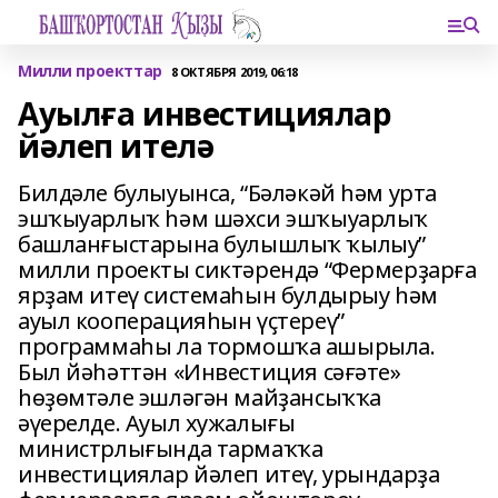
Милли проекттар
8 ОКТЯБРЯ 2019, 06:18
Ауылға инвестициялар
йәлеп ителә
Билдәле булыуынса, “Бәләкәй һәм урта
эшҡыуарлыҡ һәм шәхси эшҡыуарлыҡ
башланғыстарына булышлыҡ ҡылыу”
милли проекты сиктәрендә “Фермерҙарға
ярҙам итеү системаһын булдырыу һәм
ауыл кооперацияһын үҫтереү”
программаһы ла тормошҡа ашырыла.
Был йәһәттән «Инвестиция сәғәте»
һөҙөмтәле эшләгән майҙансыҡҡа
әүерелде. Ауыл хужалығы
министрлығында тармаҡҡа
инвестициялар йәлеп итеү, урындарҙа