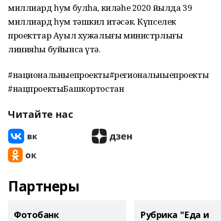
миллиард һум булһа, киләһе 2020 йылда 39
миллиард һум тәшкил итәсәк. Күпселек
проекттар Ауыл хужалығы министрлығы
линияһы буйынса үтә.
#национальныепроекты#региональныепроекты
#нацпроектыБашкортостан
Читайте нас
Партнеры
Фотобанк
Рубрика "Еда и