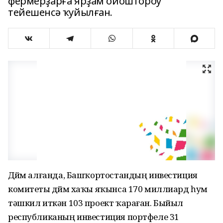
фермерҙарға ярҙам ойоштороу
тейешенсә ҡуйылған.
Дөйөм алғанда, Башҡортостандың инвестиция
комитеты дөйөм хаҡы яҡынса 170 миллиард һум
тәшкил иткән 103 проект ҡараған. Быйыл
республиканың инвестиция портфеле 31