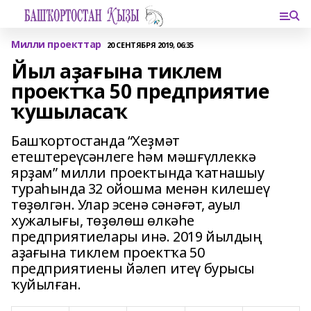
Милли проекттар
20 СЕНТЯБРЯ 2019, 06:35
Йыл аҙағына тиклем
проектҡа 50 предприятие
ҡушыласаҡ
Башҡортостанда “Хеҙмәт
етештереүсәнлеге һәм мәшғүллеккә
ярҙам” милли проектында ҡатнашыу
тураһында 32 ойошма менән килешеү
төҙөлгән. Улар эсенә сәнәғәт, ауыл
хужалығы, төҙөлөш өлкәһе
предприятиелары инә. 2019 йылдың
аҙағына тиклем проектҡа 50
предприятиены йәлеп итеү бурысы
ҡуйылған.