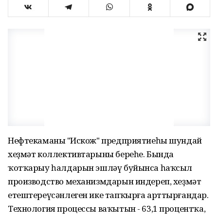
Нефтекаманың "Искож" предприятиеһы шундай
хеҙмәт коллективтарыны береһе. Бында
ҡотҡарыу һалдарын эшләү буйынса һаҡсыл
производство механизмдарын индереп, хеҙмәт
етештереүсәнлеген ике тапҡырға арттырғандар.
Технология процессы ваҡытын - 63,1 процентҡа,