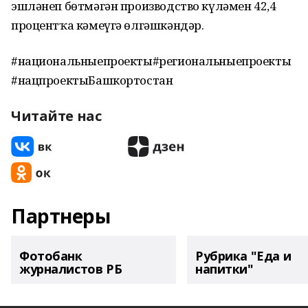
эшләнеп бөтмәгән производство күләмен 42,4
процентҡа кәмеүгә өлгәшкәндәр.
#национальныепроекты#региональныепроекты
#нацпроектыБашкортостан
Читайте нас
Партнеры
Фотобанк
Рубрика "Еда и
журналистов РБ
напитки"