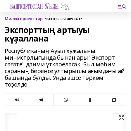
Милли проекттар
16 СЕНТЯБРЯ 2019, 06:17
Экспорттың артыуы
күҙаллана
Республиканың Ауыл хужалығы
министрлығында бынан ары "Экспорт
сәғәте" даими үткәреләсәк. Был мөһим
сараның беренсе ултырышы ағымдағы ай
башында булды. Унда эшсе төркөм
төҙөлдө.