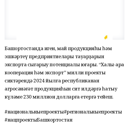
Башҡортостанда иген, май продукцияһы һәм
эшкәртеү предприятиелары тауарҙарын
экспортҡа сығарыу потенциалы юғары. “Халыҡ-ара
кооперация һәм экспорт” милли проекты
сиктәрендә 2024 йылға республиканан
агросәнәғәт продукцияһын сит илдәргә һатыу
күләме 230 миллион долларға етергә тейеш.
#национальныепроекты#региональныепроекты
#нацпроектыБашкортостан