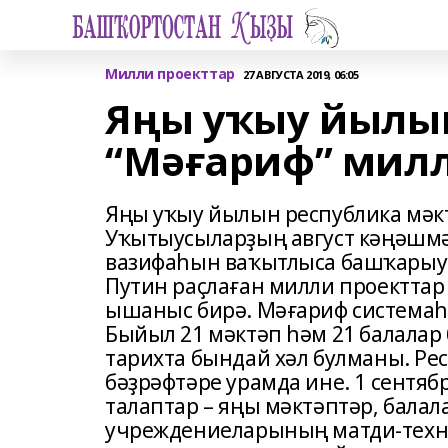
Милли проекттар
27 АВГУСТА 2019, 06:05
Яңы уҡыу йылын
“Мәғариф” мил
Яңы уҡыу йылын республика мәк
Уҡытыусыларҙың август кәңәшм
вазифаһын ваҡытлыса башҡарыус
Путин раҫлаған милли проекттар
ышаныс бирә. Мәғариф системаһы
Быйыл 21 мәктәп һәм 21 балалар
тарихта бындай хәл булманы. Ре
бәҙрәфтәре урамда ине. 1 сентяб
талаптар – яңы мәктәптәр, балал
учреждениеларының матди-техн