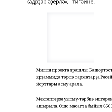
кадрҙар әҙерләү, - тигәйне.
Милли проектҡа ярашлы, Башҡортос
ярҙамында төрлө тармаҡтарҙа Рәсәй
йорттары асыу ҡарала.
Мәктәптәрҙә уҡытыу-тәрбиә эштәрен
ашырыла. Ошо маҡсатта быйыл 650