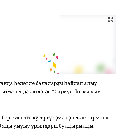
танда һәләтле балаларҙы һайлап алыу
 кимәлендә эшләгән “Сириус” һымаҡ уҡыу
 бер сменаға күсереү эҙмә-эҙлекле тормошҡа
0 яңы уҡыуыу урындары булдырылды.