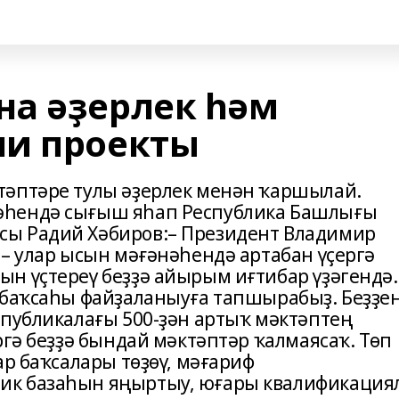
а әҙерлек һәм
ли проекты
тәптәре тулы әҙерлек менән ҡаршылай.
әһендә сығыш яһап Республика Башлығы
ы Радий Хәбиров:– Президент Владимир
 – улар ысын мәғәнәһендә артабан үҫергә
н үҫтереү беҙҙә айырым иғтибар үҙәгендә.
 баҡсаһы файҙаланыуға тапшырабыҙ. Беҙҙе
спубликалағы 500-ҙән артыҡ мәктәптең
ргә беҙҙә бындай мәктәптәр ҡалмаясаҡ. Төп
ар баҡсалары төҙөү, мәғариф
ик базаһын яңыртыу, юғары квалификация