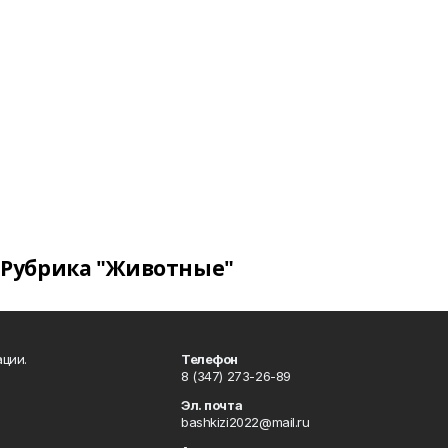
Рубрика "Животные"
ции.
Телефон
8 (347) 273-26-89
Эл. почта
bashkizi2022@mail.ru