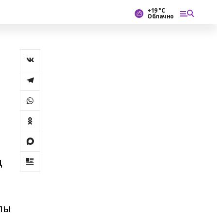
+19 °С
Облачно
ң
лы