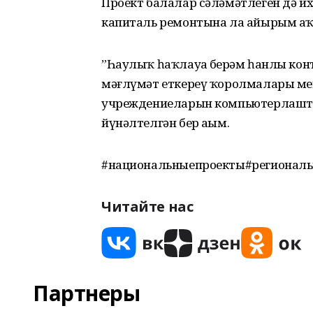
Проект балалар сәләмәтлеген дә и
капиталь ремонтына ла айырым аҡ
”Һаулыҡ һаҡлауҙа берҙәм һанлы ко
мәғлүмәт еткереү ҡоролмалары ме
учреждениеларын компьютерлаштыры
йүнәлтелгән бер аҙым.
#национальныепроекты#региональ
Читайте нас
Партнеры