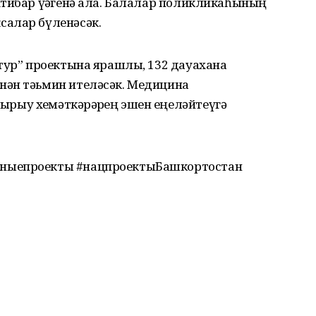
хтибар үҙәгенә ала. Балалар поликликаһының
салар бүленәсәк.
нтур” проектына ярашлы, 132 дауахана
нән тәьмин ителәсәк. Медицина
у хеҙмәткәрҙәрҙең эшен еңеләйтеүгә
ныепроекты #нацпроектыБашкортостан