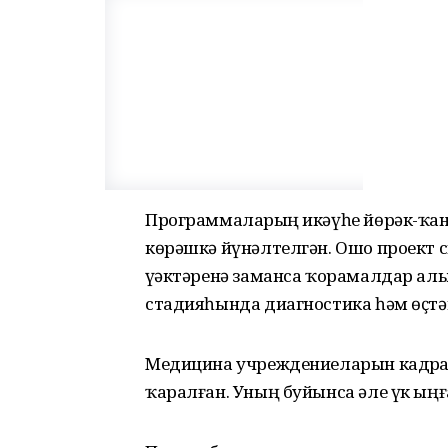
Программаларҙың икәүһе йөрәк-ҡан 
көрәшкә йүнәлтелгән. Ошо проект 
үҙәктәренә заманса ҡорамалдар алыу
стадияһында диагностика һәм өҫтәм
Медицина учреждениеларын кадрҙа
ҡаралған. Уның буйынса әле үк ыңға