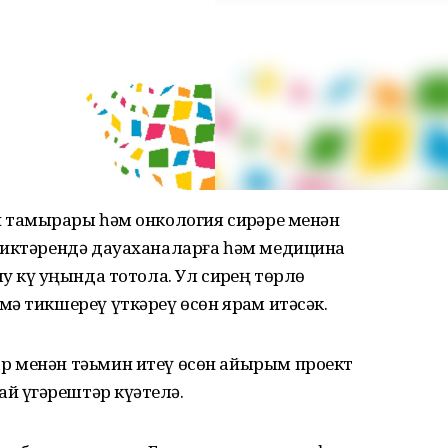
тамырҙары һәм онкология сирҙәре менән
сиктәрендә дауаханаларға һәм медицина
 күҙ уңында тотола. Ул сирҙең төрлө
ә тикшереү үткәреү өсөн ярҙам итәсәк.
р менән тәьмин итеү өсөн айырым проект
й үҙгәрештәр күҙәтелә.