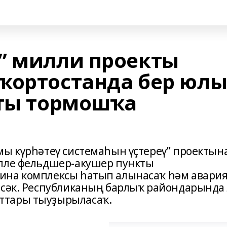
” милли проекты
ҡортостанда бер юл
кты тормошҡа
мы күрһәтеү системаһын үҫтереү” проектын
улле фельдшер-акушер пункты
ина комплексы һатып алынасаҡ һәм авари
әсәк. Республиканың барлыҡ райондарында
ттары тыуҙырыласаҡ.