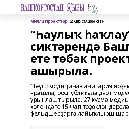
Милли проекттар
22 АВГУСТА 2019, 05:50
“Һаулыҡ һаҡлау
сиктәрендә Баш
ете төбәк прое
ашырыла.
“Тәүге медицина-санитария ярҙа
ярашлы, республикала дүрт мод
урынлаштырыла. 27 күсмә медиц
хәлендәге 15 Фап төҙөкләндерел
фельдшерҙарға лайыҡлы эш шар