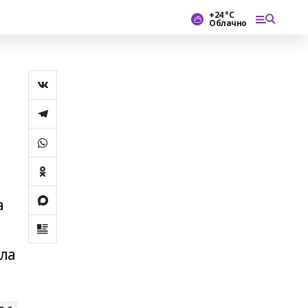
+24 °С
Облачно
ы
а
я
 ла