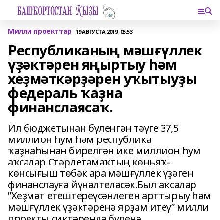
Милли проекттар
19 АВГУСТА 2019, 05:53
Республиканың мәшғүллек
үҙәктәрен яңыртыу һәм
хеҙмәткәрҙәрен уҡытыуҙы
федераль ҡаҙна
финанслаясаҡ.
Ил бюджетынан бүленгән тәүге 37,5
миллион һум һәм республика
ҡаҙнаһынан бирелгән ике миллион һум
аҡсалар Стәрлетамаҡтың көньяҡ-
көнсығыш төбәк ара мәшғүллек үҙәген
финанслауға йүнәлтеләсәк.Был аҡсалар
”Хеҙмәт етештереүсәнлеген арттырыу һәм
мәшғүллек үҙәктәренә ярҙам итеү” милли
проекты сиктәрендә бүленә.