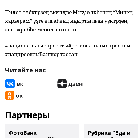
Пилот төбәктәрҙең вәкилдәре Мәскәү өлкәһенең “Минең
карьерам” үҙәге өлгөһөндә яңыртылған үҙәктәрҙең
эш тәжрибәһе менән танышты.
#национальныепроекты#региональныепроекты
#нацпроектыБашкортостан
Читайте нас
Партнеры
Фотобанк
Рубрика "Еда и