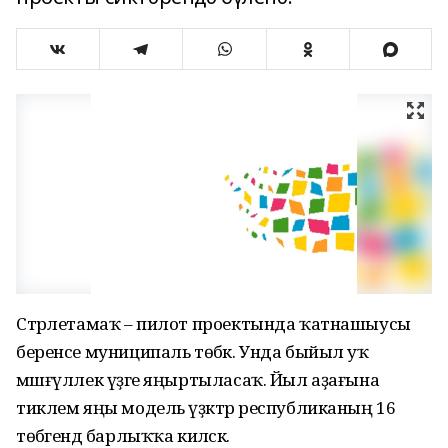
Стәрлетамаҡ – пилот проектында ҡатнашыусы
беренсе муниципаль төбәк. Унда быйыл уҡ
мәшғүллек үҙәге яңыртыласаҡ. Йыл аҙағына
тиклем яңы модель үҙәктәр республиканың 16
төбәгендә барлыҡҡа киләсәк.