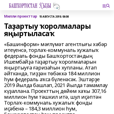
Милли проекттар
15 АВГУСТА 2019, 06:08
Таҙартыу ҡоролмалары
яңыртыласаҡ
«Башинформ» мәғлүмәт агентлығы хәбәр
итеүенсә, торлаҡ-коммуналь хужалыҡ
федераль фонды Башҡортостандың
Ишембайҙа таҙартыу ҡоролмаларын
яңыртыуға ғаризаһын хупланы. Атап
әйткәндә, тиҙҙән төбәккә 184 миллион
һум федераль аҡса бүленәсәк. Эштәрҙе
2019 йылда башлап, 2021 йылда тамамлау
күҙаллана. Проекттың дөйөм хаҡы 307,16
миллион һум тәшкил итә, шул иҫәптән
Торлаҡ-коммуналь хужалыҡ фонды
иҫәбенә – 184,3 миллион һум,