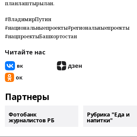
планлаштырылған.
#ВладимирПутин
#национальныепроекты#региональныепроекты
#нацпроектыБашкортостан
Читайте нас
Партнеры
Фотобанк
Рубрика "Еда и
журналистов РБ
напитки"