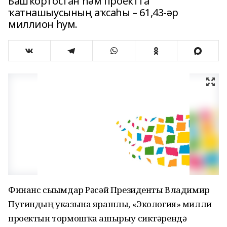
Башҡортостан һәм проектта
ҡатнашыусының аҡсаһы – 61,43-әр
миллион һум.
Финанс сығымдар Рәсәй Президенты Владимир
Путиндың указына ярашлы, «Экология» милли
проектын тормошҡа ашырыу сиктәрендә