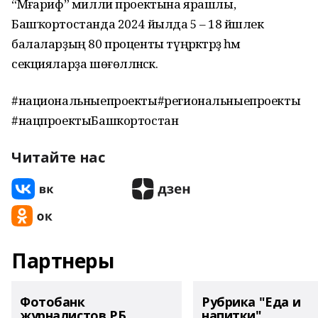
“Мәғариф” милли проектына ярашлы,
Башҡортостанда 2024 йылда 5 – 18 йәшлек
балаларҙың 80 проценты түңәрәктәрҙә һәм
секцияларҙа шөғөлләнәсәк.
#национальныепроекты#региональныепроекты
#нацпроектыБашкортостан
Читайте нас
Партнеры
Фотобанк
Рубрика "Еда и
журналистов РБ
напитки"