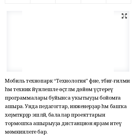
Мобиль технопарк “Технология” фәне, тәбиғә-ғилми
һәм техник йүнәлешле өҫтәлмә дөйөм үҫтереү
программалары буйынса уҡытыуҙы бойомға
ашыра. Унда педагогтар, инженерҙар һәм башҡа
хеҙмәткәрҙәр эшләй, балалар проекттарын
тормошҡа ашырыуҙа дистанцион ярҙам итеү
мөмкинлеге бар.