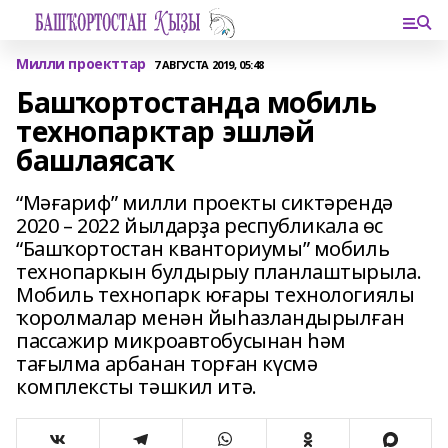
Милли проекттар
7 АВГУСТА 2019, 05:48
Башҡортостанда мобиль
технопарктар эшләй
башлаясаҡ
“Мәғариф” милли проекты сиктәрендә
2020 – 2022 йылдарҙа республикала өс
“Башҡортостан кванториумы” мобиль
технопаркын булдырыу планлаштырыла.
Мобиль технопарк юғары технологиялы
ҡоролмалар менән йыһазландырылған
пассажир микроавтобусынан һәм
тағылма арбанан торған күсмә
комплексты тәшкил итә.