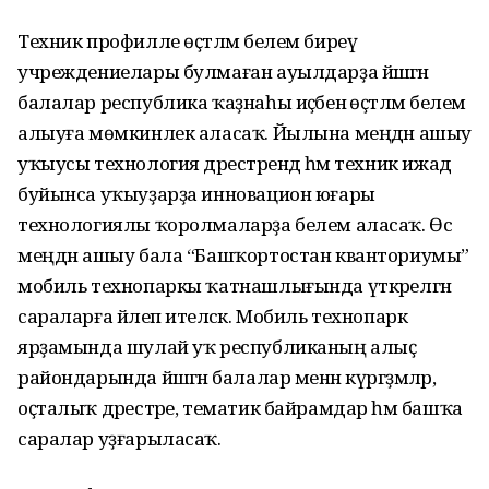
Техник профилле өҫтәлмә белем биреү
учреждениелары булмаған ауылдарҙа йәшәгән
балалар республика ҡаҙнаһы иҫәбенә өҫтәлмә белем
алыуға мөмкинлек аласаҡ. Йылына меңдән ашыу
уҡыусы технология дәрестәрендә һәм техник ижад
буйынса уҡыуҙарҙа инновацион юғары
технологиялы ҡоролмаларҙа белем аласаҡ. Өс
меңдән ашыу бала “Башҡортостан кванториумы”
мобиль технопаркы ҡатнашлығында үткәрелгән
сараларға йәлеп ителәсәк. Мобиль технопарк
ярҙамында шулай уҡ республиканың алыҫ
райондарында йәшәгән балалар менән күргәҙмәләр,
оҫталыҡ дәрестәре, тематик байрамдар һәм башҡа
саралар уҙғарыласаҡ.