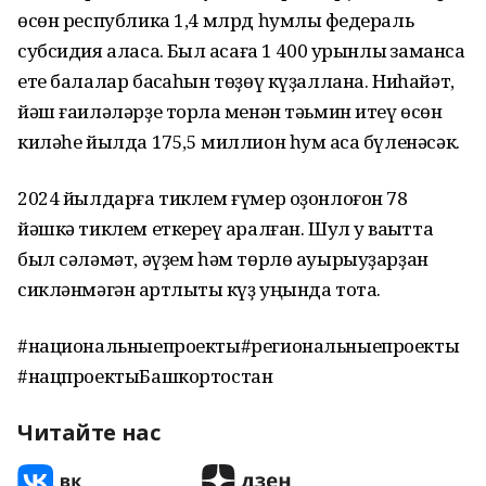
өсөн республика 1,4 млрд һумлыҡ федераль
субсидия аласаҡ. Был аҡсаға 1 400 урынлыҡ заманса
ете балалар баҡсаһын төҙөү күҙаллана. Ниһайәт,
йәш ғаиләләрҙе торлаҡ менән тәьмин итеү өсөн
киләһе йылда 175,5 миллион һум аҡса бүленәсәк.
2024 йылдарға тиклем ғүмер оҙонлоғон 78
йәшкә тиклем еткереү ҡаралған. Шул уҡ ваҡытта
был сәләмәт, әүҙем һәм төрлө ауырыуҙарҙан
сикләнмәгән ҡартлыҡты күҙ уңында тота.
#национальныепроекты#региональныепроекты
#нацпроектыБашкортостан
Читайте нас