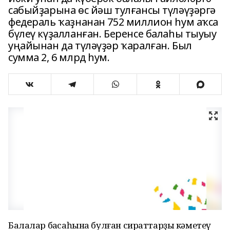
сабыйҙарына өс йәш тулғансы түләүҙәргә
федераль ҡаҙнанан 752 миллион һум аҡса
бүлеү күҙалланған. Беренсе балаһы тыуыу
уңайынан да түләүҙәр ҡаралған. Был
сумма 2, 6 млрд һум.
Балалар баҡсаһына булған сираттарҙы кәметеү