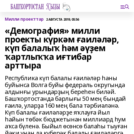
Милли проекттар
2 АВГУСТА 2019, 05:56
«Демография» милли
проекты күркәм ғаиләләр,
күп балалыҡ һәм әүҙем
ҡартлыҡҡа иғтибар
арттыра
Республика күп балалы ғаиләләр һаны
буйынса Волга буйы федераль округында
алдынғы урындарҙың береһен биләй.
Башҡортостанда барлығы 50 мең бындай
ғаилә, уларҙа 160 мең бала тәрбиәләнә.
Күп балалы ғаиләләрҙе яҡлауға йыл
һайын төбәк бюджетынан миллиард һум
аҡса бүленә. Быйыл өсөнсө балаһы тыуған
йәки унан да күберәк балалы ғаиләләргә