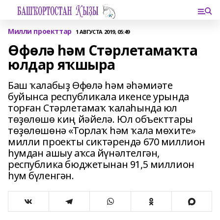
Милли проекттар
1 АВГУСТА 2019, 05:49
Өфөлә һәм Стәрлетамаҡта
юлдар яҡшыра
Баш ҡалабыҙ Өфөлә һәм әһәмиәте
буйынса республикала икенсе урында
торған Стәрлетамаҡ ҡалаһында юл
төҙөлөшө киң йәйелә. Юл объекттары
төҙөлөшөнә «Торлаҡ һәм ҡала мөхите»
милли проекты сиктәрендә 670 миллион
һумдан ашыу аҡса йүнәлтелгән,
республика бюджетынан 91,5 миллион
һум бүленгән.