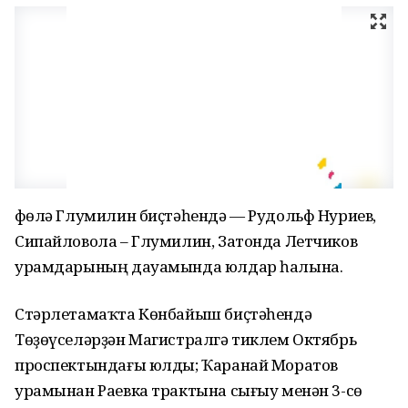
Өфөлә Глумилин биҫтәһендә — Рудольф Нуриев,
Сипайловола – Глумилин, Затонда Летчиков
урамдарының дауамында юлдар һалына.
Стәрлетамаҡта Көнбайыш биҫтәһендә
Төҙөүселәрҙән Магистралгә тиклем Октябрь
проспектындағы юлды; Ҡаранай Моратов
урамынан Раевка трактына сығыу менән 3-сө