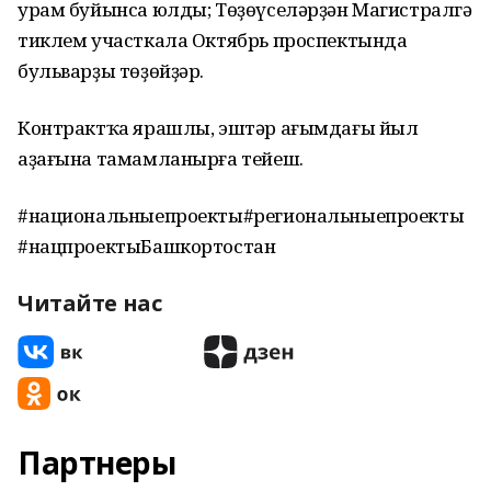
урам буйынса юлды; Төҙөүселәрҙән Магистралгә
тиклем участкала Октябрь проспектында
бульварҙы төҙөйҙәр.
Контрактҡа ярашлы, эштәр ағымдағы йыл
аҙағына тамамланырға тейеш.
#национальныепроекты#региональныепроекты
#нацпроектыБашкортостан
Читайте нас
Партнеры